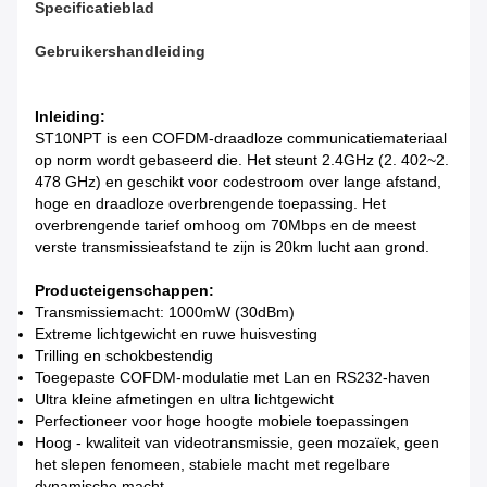
Specificatieblad
Gebruikershandleiding
Inleiding:
ST10NPT is een COFDM-draadloze communicatiemateriaal
op norm wordt gebaseerd die. Het steunt 2.4GHz (2. 402~2.
478 GHz) en geschikt voor codestroom over lange afstand,
hoge en draadloze overbrengende toepassing. Het
overbrengende tarief omhoog om 70Mbps en de meest
verste transmissieafstand te zijn is 20km lucht aan grond.
Producteigenschappen:
Transmissiemacht: 1000mW (30dBm)
Extreme lichtgewicht en ruwe huisvesting
Trilling en schokbestendig
Toegepaste COFDM-modulatie met Lan en RS232-haven
Ultra kleine afmetingen en ultra lichtgewicht
Perfectioneer voor hoge hoogte mobiele toepassingen
Hoog - kwaliteit van videotransmissie, geen mozaïek, geen
het slepen fenomeen, stabiele macht met regelbare
dynamische macht.