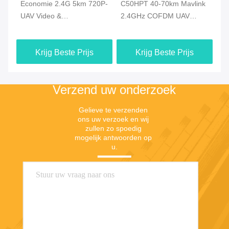
D
Economie 2.4G 5km 720P-
C50HPT 40-70km Mavlink
C
UAV Video &
2.4GHz COFDM UAV
vi
Duplexgegevens van de
Video Transmitter Ultra
CO
Hommel de Videozender
langeafstand UP/Downlink
ge
Krijg Beste Prijs
Krijg Beste Prijs
HDMI - verbinding
vi
Verzend uw onderzoek
Gelieve te verzenden 
ons uw verzoek en wij 
zullen zo spoedig 
mogelijk antwoorden op 
u.