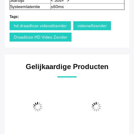
Starttijd
< 30s="">
Systeemlatentie
≤60ms
Tags:
hd draadloze videoafzender
videowifizender
Draadloze HD Video Zender
Gelijkaardige Producten