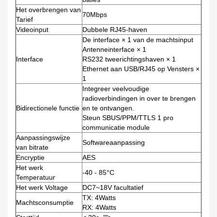
Het overbrengen van
70Mbps
Tarief
Videoinput
Dubbele RJ45-haven
De interface × 1 van de machtsinput
Antenneinterface × 1
Interface
RS232 tweerichtingshaven × 1
Ethernet aan USB/RJ45 op Vensters ×
1
Integreer veelvoudige
radioverbindingen in over te brengen
Bidirectionele functie
en te ontvangen.
Steun SBUS/PPM/TTLS 1 pro
communicatie module
Aanpassingswijze
Softwareaanpassing
van bitrate
Encryptie
AES
Het werk
-40 - 85°C
Temperatuur
Het werk Voltage
DC7~18V facultatief
TX: 4Watts
Machtsconsumptie
RX: 4Watts