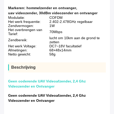
Markeren:
hommelzender en ontvanger
,
uav videozender
,
30dBm videozender en ontvanger
Modulatie:
COFDM
Het werk frequentie:
2.402-2.478GHz regelbaar
Zendvermogen:
1W
Het overbrengen van
70Mbps
Tarief:
lucht om 10km aan de grond te
Zendbereik:
zetten
Het werk Voltage:
DC7~18V facultatief
Afmetingen:
68×48x14mm
Netto gewicht:
58g
Beschrijving
Geen coderende UAV Videoafzender, 2,4 Ghz
Videozender en Ontvanger
Geen coderende UAV Videoafzender, 2,4 Ghz
Videozender en Ontvanger