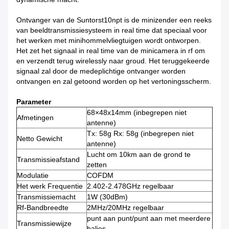
Ontvanger van de Suntorst10npt is de minizender een reeks
van beeldtransmissiesysteem in real time dat speciaal voor
het werken met minihommelvliegtuigen wordt ontworpen.
Het zet het signaal in real time van de minicamera in rf om
en verzendt terug wirelessly naar groud. Het teruggekeerde
signaal zal door de medeplichtige ontvanger worden
ontvangen en zal getoond worden op het vertoningsscherm.
Parameter
68×48x14mm (inbegrepen niet
Afmetingen
antenne)
Tx: 58g Rx: 58g (inbegrepen niet
Netto Gewicht
antenne)
Lucht om 10km aan de grond te
Transmissieafstand
zetten
Modulatie
COFDM
Het werk Frequentie
2.402-2.478GHz regelbaar
Transmissiemacht
1W (30dBm)
Rf-Bandbreedte
2MHz/20MHz regelbaar
punt aan punt/punt aan met meerdere
Transmissiewijze
balies