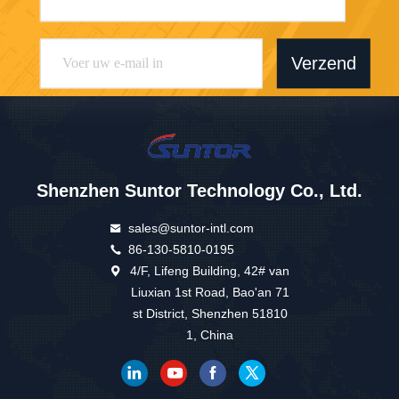
Verzend
Shenzhen Suntor Technology Co., Ltd.
sales@suntor-intl.com
86-130-5810-0195
4/F, Lifeng Building, 42# van
Liuxian 1st Road, Bao'an 71
st District, Shenzhen 51810
1, China