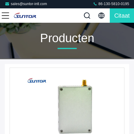
sales@suntor-intl.com
86-130-5810-0195
Citaat
Producten