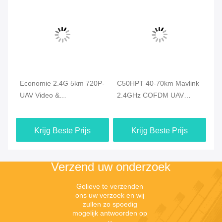
D
Economie 2.4G 5km 720P-
C50HPT 40-70km Mavlink
C
UAV Video &
2.4GHz COFDM UAV
vi
Duplexgegevens van de
Video Transmitter Ultra
CO
Hommel de Videozender
langeafstand UP/Downlink
ge
Krijg Beste Prijs
Krijg Beste Prijs
HDMI - verbinding
vi
Verzend uw onderzoek
Gelieve te verzenden 
ons uw verzoek en wij 
zullen zo spoedig 
mogelijk antwoorden op 
u.