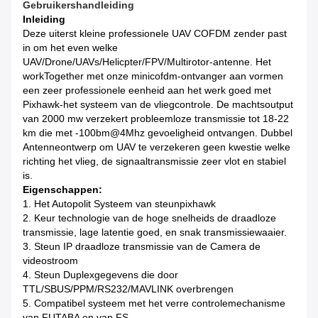
Gebruikershandleiding
Inleiding
Deze uiterst kleine professionele UAV COFDM zender past
in om het even welke
UAV/Drone/UAVs/Helicpter/FPV/Multirotor-antenne. Het
workTogether met onze minicofdm-ontvanger aan vormen
een zeer professionele eenheid aan het werk goed met
Pixhawk-het systeem van de vliegcontrole. De machtsoutput
van 2000 mw verzekert probleemloze transmissie tot 18-22
km die met -100bm@4Mhz gevoeligheid ontvangen. Dubbel
Antenneontwerp om UAV te verzekeren geen kwestie welke
richting het vlieg, de signaaltransmissie zeer vlot en stabiel
is.
Eigenschappen:
1.
Het Autopolit Systeem van steunpixhawk
2. Keur technologie van de hoge snelheids de draadloze
transmissie, lage latentie goed, en snak transmissiewaaier.
3. Steun IP draadloze transmissie van de Camera de
videostroom
4. Steun Duplexgegevens die door
TTL/SBUS/PPM/RS232/MAVLINK overbrengen
5. Compatibel systeem met het verre controlemechanisme
van FUTABA en van FS