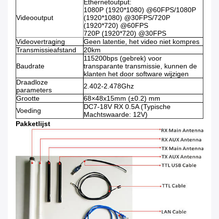
Ethernetoutput:
1080P (1920*1080) @60FPS/1080P
Videooutput
(1920*1080) @30FPS/720P
(1920*720) @60FPS
720P (1920*720) @30FPS
Videovertraging
Geen latentie, het video niet kompres
Transmissieafstand
20km
115200bps (gebrek) voor
Baudrate
transparante transmissie, kunnen de
klanten het door software wijzigen
Draadloze
2.402-2.478Ghz
parameters
Grootte
68×48x15mm (±0.2) mm
DC7-18V RX 0.5A (Typische
Voeding
Machtswaarde: 12V)
Pakketlijst