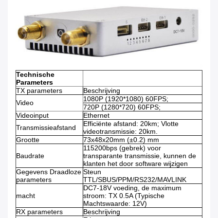
Technische
Parameters
TX parameters
Beschrijving
1080P (1920*1080) 60FPS;
Video
720P (1280*720) 60FPS;
Videoinput
Ethernet
Efficiënte afstand: 20km; Vlotte
Transmissieafstand
videotransmissie: 20km.
Grootte
73x48x20mm (±0.2) mm
115200bps (gebrek) voor
Baudrate
transparante transmissie, kunnen de
klanten het door software wijzigen
Gegevens Draadloze
Steun
parameters
TTL/SBUS/PPM/RS232/MAVLINK
DC7-18V voeding, de maximum
macht
stroom: TX 0.5A (Typische
Machtswaarde: 12V)
RX parameters
Beschrijving