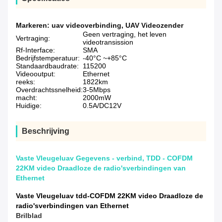
Markeren:
uav videoverbinding
,
UAV Videozender
Geen vertraging, het leven
Vertraging:
videotransission
Rf-Interface:
SMA
Bedrijfstemperatuur:
-40°C ~+85°C
Standaardbaudrate:
115200
Videooutput:
Ethernet
reeks:
1822km
Overdrachtssnelheid:
3-5Mbps
macht:
2000mW
Huidige:
0.5A/DC12V
Beschrijving
Vaste Vleugeluav Gegevens - verbind, TDD - COFDM
22KM video Draadloze de radio'sverbindingen van
Ethernet
Vaste Vleugeluav tdd-COFDM 22KM video Draadloze de
radio'sverbindingen van Ethernet
Brilblad