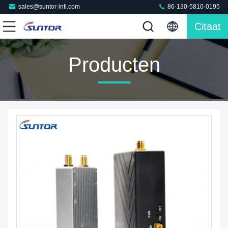
sales@suntor-intl.com
86-130-5810-0195
Citaat
Producten