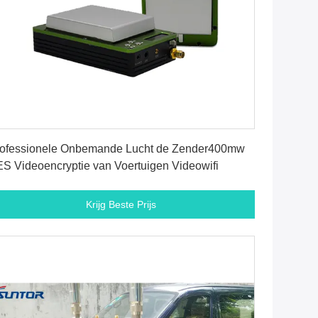
Krijg Beste Prijs
ofessionele Onbemande Lucht de Zender400mw
S Videoencryptie van Voertuigen Videowifi
Krijg Beste Prijs