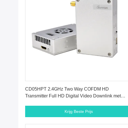
Krijg Beste Prijs
CD05HPT 2.4GHz Two Way COFDM HD
Transmitter Full HD Digital Video Downlink met
RS232 poort
Krijg Beste Prijs