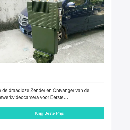
Krijg Beste Prijs
 de draadloze Zender en Ontvanger van de
twerkvideocamera voor Eerste
twoordapparaten
Krijg Beste Prijs