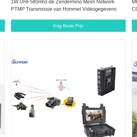
1W UHF580mhz-de Zendermino Mesh Network
MF
PTMP Transmissie van Hommel Videogegevens
CO
Krijg Beste Prijs