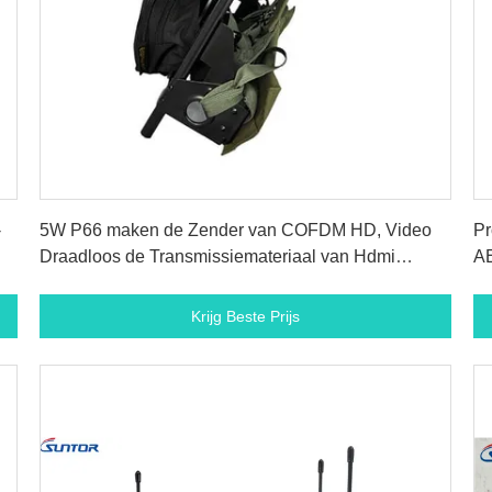
Krijg Beste Prijs
-
5W P66 maken de Zender van COFDM HD, Video
Pr
Draadloos de Transmissiemateriaal van Hdmi
AE
waterdicht
Krijg Beste Prijs