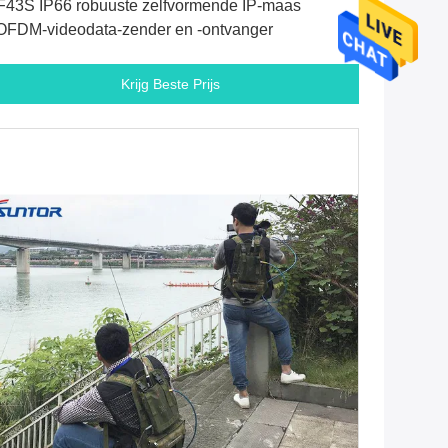
43S IP66 robuuste zelfvormende IP-maas
FDM-videodata-zender en -ontvanger
Krijg Beste Prijs