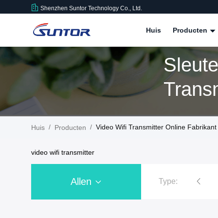
Shenzhen Suntor Technology Co., Ltd.
Huis
Producten
Sleut
/
/
Video Wifi Transmitter Online Fabrikant
Huis
Producten
video wifi transmitter
Allen
Type:
ideozender
UAV Gegevens - verbinding
IP Mesh Network