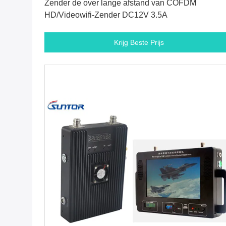
Zender de over lange afstand van COFDM
HD/Videowifi-Zender DC12V 3.5A
Krijg Beste Prijs