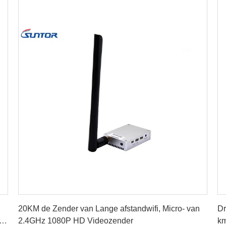
Krijg Beste Prijs
20KM de Zender van Lange afstandwifi, Micro- van
Dr
t
2.4GHz 1080P HD Videozender
km