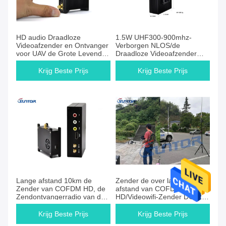
HD audio Draadloze
1.5W UHF300-900mhz-
Videoafzender en Ontvanger
Verborgen NLOS/de
voor UAV de Grote Levende
Draadloze Videoafzender
Film die van de
van de Spioncamera
Uitzendingsfilm Antenne
Krijg Beste Prijs
Krijg Beste Prijs
schieten
Lange afstand 10km de
Zender de over lange
Zender van COFDM HD, de
afstand van COFDM
Zendontvangerradio van de
HD/Videowifi-Zender DC12V
Videogegevenshommel
3.5A
Krijg Beste Prijs
Krijg Beste Prijs