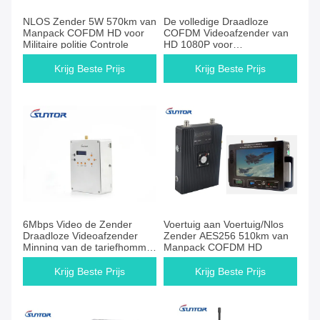
NLOS Zender 5W 570km van
De volledige Draadloze
Manpack COFDM HD voor
COFDM Videoafzender van
Militaire politie Controle
HD 1080P voor
Brandbestrijdingsrobot van
de Stads NLOS Transmissie
Krijg Beste Prijs
Krijg Beste Prijs
6Mbps Video de Zender
Voertuig aan Voertuig/Nlos
Draadloze Videoafzender
Zender AES256 510km van
Minning van de tariefhommel
Manpack COFDM HD
50KM 1.4GHz
Krijg Beste Prijs
Krijg Beste Prijs