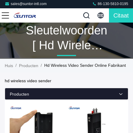
sales@suntor-intl.com
86-130-5810-0195
Citaat
Sleutelwoorden
[ Hd Wireless
Video Sender ]
/
/
Hd Wireless Video Sender Online Fabrikant
Huis
Producten
Gelijke 58
hd wireless video sender
Producten
Producten