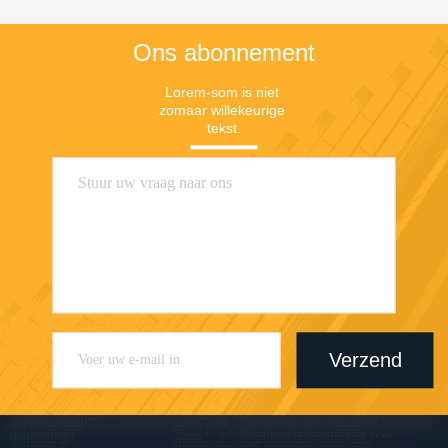
Ons abonnement
Lorem-som is niet 
zomaar willekeurige 
tekst.
Verzend