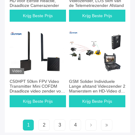
HD voor Eerste Reactie,
Videozender, LOS 5km van
Draadloze Camerazender
de Telemetriezender Afstand
Krijg Beste Prijs
Krijg Beste Prijs
Video
C50HPT 50km FPV Video
GSM Solider Individuele
Transmitter Mini COFDM
Lange afstand Videozender 2
Draadloze video zender voor
Manierstem en HD-Video die
drones / helikopter
Verbindingen overbrengen
Krijg Beste Prijs
Krijg Beste Prijs
1
2
3
4