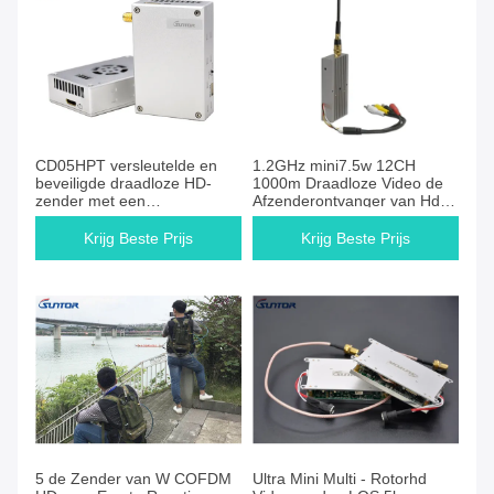
CD05HPT versleutelde en
1.2GHz mini7.5w 12CH
beveiligde draadloze HD-
1000m Draadloze Video de
zender met een
Afzenderontvanger van Hd
frequentiebereik van 2,3 - 2,5
voor Analoge Camera
GHz
Krijg Beste Prijs
Krijg Beste Prijs
5 de Zender van W COFDM
Ultra Mini Multi - Rotorhd