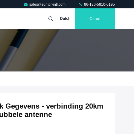
sales@suntor-intl.com
86-130-5810-0195
Citaat
Dutch
 Gegevens - verbinding 20km
dubbele antenne