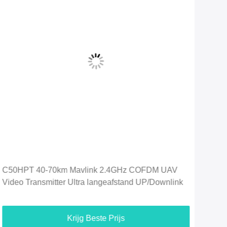
C50HPT UVA-videoverbindingsfabrikanten COFDM
C50
Video Transmitter gegevens- en
COF
videotransmissiesysteem
zen
Krijg Beste Prijs