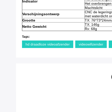
Indicator
Het overbrengen 
Machtslicht
CNC de legerings
Verschijningsontwerp
met waterdicht o
Grootte
TX: 76*73*24m
TX: 146g
Netto Gewicht
Rx: 68g
Tags:
hd draadloze videoafzender
videowifizender