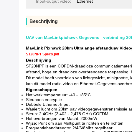
Input-output video:
Ethernet
Beschrijving
UAV van MavLinkpixhawk Gegevens - verbinding 20k
MavLink Pixhawk 20km Ultralange afstanduav Video
ST20NPT Specs.pdf
Beschrijving
ST20NPT is een COFDM-draadloze communicatiemateriaal 
afstand, hoge en draadloze overbrengende toepassing. H
Dit model heeft voordelen van lichtgewicht, minigrootte,
kan dit model radio video en Ethernet-Gegevens overbr
Eigenschappen
Het werk temperatuur: -40 - +85°C
Steunaes encryptie
Dubbele Ethernet-Input
Waaier: lucht om 20km uav videogegevenstransmissie aa
Steun: 2.4GHz (2,402 - 2,478 GHz) COFDM
Het overbrengen van Macht: 2000mW
Wijze: Punt om aan Multipunt te richten en te richten
Frequentiebandbreedte: 2/4/6/8Mhz regelbaar