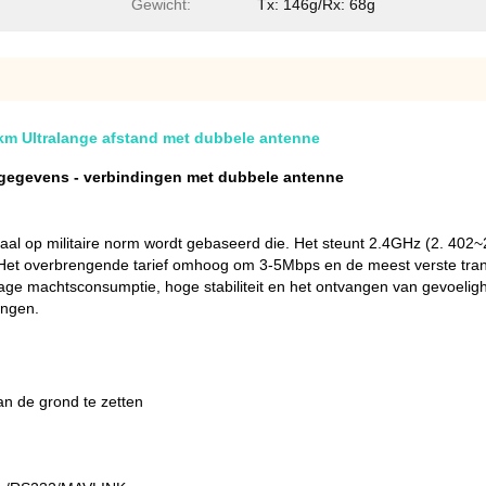
Gewicht:
Tx: 146g/Rx: 68g
m Ultralange afstand met dubbele antenne
gegevens - verbindingen met dubbele antenne
op militaire norm wordt gebaseerd die. Het steunt 2.4GHz (2. 402~2
et overbrengende tarief omhoog om 3-5Mbps en de meest verste transm
 lage machtsconsumptie, hoge stabiliteit en het ontvangen van gevoelig
engen.
n de grond te zetten