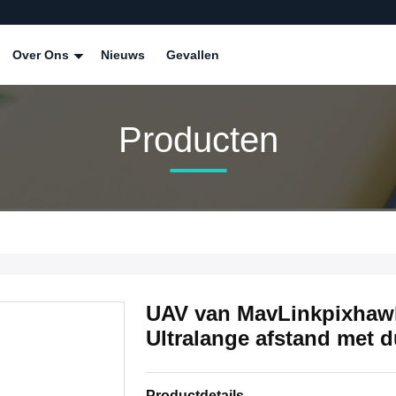
Over Ons
Nieuws
Gevallen
Producten
UAV van MavLinkpixhawk
Ultralange afstand met 
Productdetails