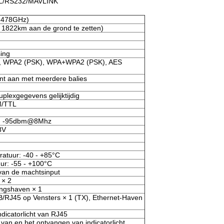
TL/RS232/MAVLINK
.478GHz)
 1822km aan de grond te zetten)
ing
, WPA2 (PSK), WPA+WPA2 (PSK), AES
nt aan met meerdere balies
plexgegevens gelijktijdig
M/TTL
, -95dbm@8Mhz
8V
atuur: -40 - +85°C
ur: -55 - +100°C
 van de machtsinput
 × 2
ingshaven × 1
/RJ45 op Vensters × 1 (TX), Ethernet-Haven
ndicatorlicht van RJ45
van en het ontvangen van indicatorlicht