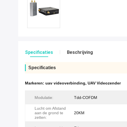
Specificaties
Beschrijving
Specificaties
Markeren:
uav videoverbinding
,
UAV Videozender
Modulatie:
Tdd-COFDM
Lucht om Afstand
aan de grond te
20KM
zetten: