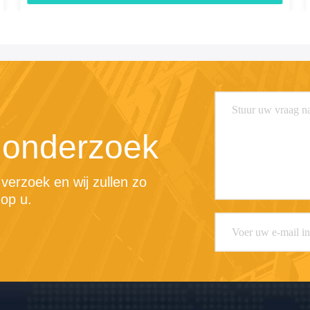
 onderzoek
erzoek en wij zullen zo 
op u.