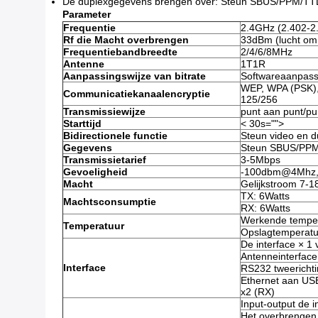
De duplexgegevens brengen over: Steun SBUS/PPM/T
Parameter
Frequentie
2.4GHz (2.402-2
Rf die Macht overbrengen
33dBm (lucht om
Frequentiebandbreedte
2/4/6/8MHz
Antenne
1T1R
Aanpassingswijze van bitrate
Softwareaanpass
WEP, WPA (PSK)
Communicatiekanaalencryptie
125/256
Transmissiewijze
punt aan punt/pu
Starttijd
< 30s="">
Bidirectionele functie
Steun video en du
Gegevens
Steun SBUS/PP
Transmissietarief
3-5Mbps
Gevoeligheid
-100dbm@4Mhz
Macht
Gelijkstroom 7-1
TX: 6Watts
Machtsconsumptie
RX: 6Watts
Werkende temper
Temperatuur
Opslagtemperatu
De interface × 1
Antenneinterface
Interface
RS232 tweericht
Ethernet aan USB
x2 (RX)
Input-output de i
Het overbrengen 