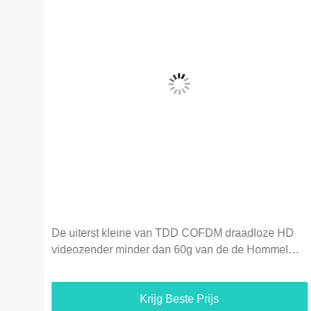
HD
Economie 2.4G 5km 720P-UAV Video &
l
Duplexgegevens van de Hommel de Videozender
HDMI - verbinding
Krijg Beste Prijs