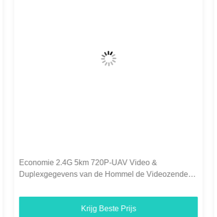
C50HPT 40-70km Mavlink 2.4GHz COFDM UAV
Video Transmitter Ultra langeafstand UP/Downlink
Krijg Beste Prijs