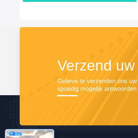
Verzend uw
Gelieve te verzenden ons uw v
spoedig mogelijk antwoorden 