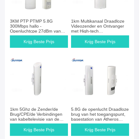
3KM PTP PTMP 5.8G
1km Multikanaal Draadloze
300Mbps hallo -
Videozender en Ontvanger
Openluchtcpe 27dBm van
met High-tech
machts Draadloze Radio's
Schakelschema
Krijg Beste Prijs
Krijg Beste Prijs
1km 5Ghz de Zender/de
5.8G de openlucht Draadloze
Brug/CPE/de Verbindingen
brug van het toegangspunt,
van kabeltelevisie van de
basestation van Atheros
Draadloze ethernettenbrug
AR9344 tot -100dBm
Krijg Beste Prijs
Krijg Beste Prijs