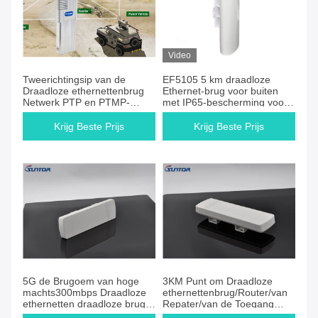
Video
Tweerichtingsip van de
EF5105 5 km draadloze
Draadloze ethernettenbrug
Ethernet-brug voor buiten
Netwerk PTP en PTMP-
met IP65-bescherming voor
Diversiteitswijze
langeafstandstransmissie
Krijg Beste Prijs
Krijg Beste Prijs
5G de Brugoem van hoge
3KM Punt om Draadloze
machts300mbps Draadloze
ethernettenbrug/Router/van
ethernetten draadloze brug
Repater/van de Toegang
5745-5825MH
Punt POE te richten