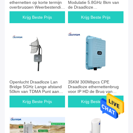
ethernetten op korte termijn
Modulatie 5.8GHz 8km van
overbruggen Weerbestendig
de Draadloze
voor het Overbrengen van
ethernettenbrug OFDM
PTP PTMP IP
Krijg Beste Prijs
Krijg Beste Prijs
Openlucht Draadloze Lan
35KM 300Mbpcs CPE
Bridge 5GHz Lange afstand
Draadloze ethernettenbrug
50km van TDMA Punt aan
voor IP HD de Brug van
Punt
Cameratranmission
Krijg Beste Prijs
Krijg Beste Prijs