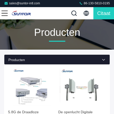
sales@suntor-intl.com
86-130-5810-0195
Citaat
Producten
Producten
5.8G de Draadloze
De openlucht Digitale