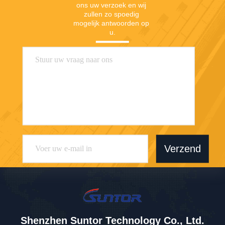
ons uw verzoek en wij 
zullen zo spoedig 
mogelijk antwoorden op 
u.
Verzend
Shenzhen Suntor Technology Co., Ltd.