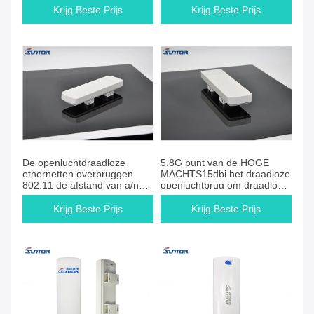
Krijg Beste Prijs
Krijg Beste Prijs
De openluchtdraadloze
5.8G punt van de HOGE
ethernetten overbruggen
MACHTS15dbi het draadloze
802,11 de afstand van a/n
openluchtbrug om draadloze
5.8G Herz 300Mbps 15dBi
brug WDS/AP/CPE te richten
3KM
Krijg Beste Prijs
Krijg Beste Prijs