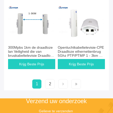
300Mpbs 1km de draadloze
Openluchtkabeltelevisie-CPE
lan Veiligheid die van
Draadloze ethernettenbrug
brugkabeltelevisie Draadloze
5Ghz PTP/PTMP 1 - 3km Op
Verbindingen controleren
korte termijn
Krijg Beste Prijs
Krijg Beste Prijs
1
2
Verzend uw onderzoek
Gelieve te verzenden 