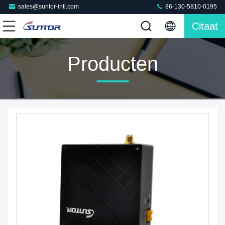
sales@suntor-intl.com
86-130-5810-0195
Citaat
Producten