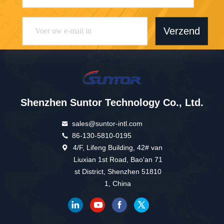
Verzend
Shenzhen Suntor Technology Co., Ltd.
sales@suntor-intl.com
86-130-5810-0195
4/F, Lifeng Building, 42# van
Liuxian 1st Road, Bao'an 71
st District, Shenzhen 51810
1, China