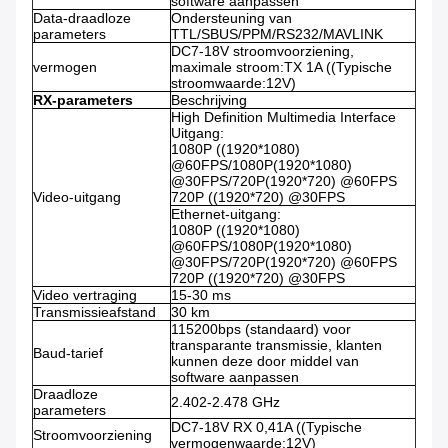
software aanpassen
Data-draadloze
Ondersteuning van
parameters
TTL/SBUS/PPM/RS232/MAVLINK
DC7-18V stroomvoorziening,
vermogen
maximale stroom:TX 1A ((Typische
stroomwaarde:12V)
RX-parameters
Beschrijving
High Definition Multimedia Interface
Uitgang:
1080P ((1920*1080)
@60FPS/1080P(1920*1080)
@30FPS/720P(1920*720) @60FPS
Video-uitgang
720P ((1920*720) @30FPS
Ethernet-uitgang:
1080P ((1920*1080)
@60FPS/1080P(1920*1080)
@30FPS/720P(1920*720) @60FPS
720P ((1920*720) @30FPS
Video vertraging
15-30 ms
Transmissieafstand
30 km
115200bps (standaard) voor
transparante transmissie, klanten
Baud-tarief
kunnen deze door middel van
software aanpassen
Draadloze
2.402-2.478 GHz
parameters
DC7-18V RX 0,41A ((Typische
Stroomvoorziening
vermogenwaarde:12V)