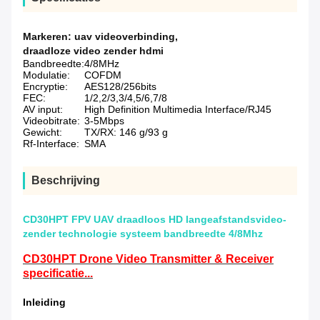
Markeren:
uav videoverbinding
,
draadloze video zender hdmi
Bandbreedte:
4/8MHz
Modulatie:
COFDM
Encryptie:
AES128/256bits
FEC:
1/2,2/3,3/4,5/6,7/8
AV input:
High Definition Multimedia Interface/RJ45
Videobitrate:
3-5Mbps
Gewicht:
TX/RX: 146 g/93 g
Rf-Interface:
SMA
Beschrijving
CD30HPT FPV UAV draadloos HD langeafstandsvideo-
zender technologie systeem bandbreedte 4/8Mhz
CD30HPT Drone Video Transmitter & Receiver
specificatie...
Inleiding