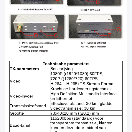
Technische parameters
TX-parameters
Beschrijving
1080P ((1920*1080) 60FPS;
720P ((1280*720) 60FPS;
Video
H.264 + H.265+TS Stream Format
Krachtige hardcoderingstechniek
High Definition Multimedia Interface
Video-invoer
en Ethernet
Effectieve afstand: 30 km; gladde
Transmissieafstand
videotransmissie: 30 km.
Grootte
73x48x20 mm ((±0,2) mm
115200bps (standaard) voor
transparante transmissie, klanten
Baud-tarief
kunnen deze door middel van