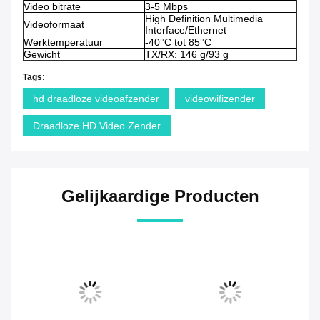
Video bitrate
3-5 Mbps
High Definition Multimedia
Videoformaat
Interface/Ethernet
Werktemperatuur
-40°C tot 85°C
Gewicht
TX/RX: 146 g/93 g
Tags:
hd draadloze videoafzender
videowifizender
Draadloze HD Video Zender
Gelijkaardige Producten