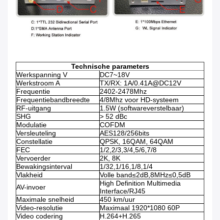
Technische parameters
Werkspanning V
DC7~18V
Werkstroom A
TX/RX: 1A/0.41A@DC12V
Frequentie
2402-2478Mhz
Frequentiebandbreedte
4/8Mhz voor HD-systeem
RF-uitgang
1.5W (softwareverstelbaar)
SHG
> 52 dBc
Modulatie
COFDM
Versleuteling
AES128/256bits
Constellatie
QPSK, 16QAM, 64QAM
FEC
1/2,2/3,3/4,5/6,7/8
Vervoerder
2K, 8K
Bewakingsinterval
1/32,1/16,1/8,1/4
Vlakheid
Volle band≤2dB,8MHz≤0,5dB
High Definition Multimedia
AV-invoer
Interface/RJ45
Maximale snelheid
450 km/uur
Video-resolutie
Maximaal 1920*1080 60P
Video codering
H.264+H.265