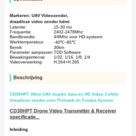
Markeren:
UAV Videozender
,
draadloze video zender hdmi
Latentie:
15-30 ms
Frequentie:
2402-2478Mhz
Bandbreedte:
4/8Mhz voor HD-systeem
Werktemperatuur:
-40℃~85℃
Bereik:
30km
Parameter aanpassen:
TDD Software
Bewakingsinterval:
1/32, 1/16, 1/8, 1/4
Videoverwerking:
H.264+H.265
Beschrijving
CD30HPT 30km UAV duplex data en HD Video Cofdm
draadloze zender voor Pixhawk en Futaba System
CD30HPT Drone Video Transmitter & Receiver
specificatie...
Inleiding