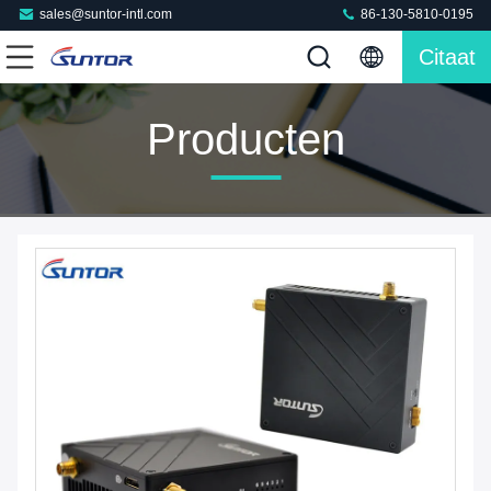
sales@suntor-intl.com
86-130-5810-0195
Citaat
Producten