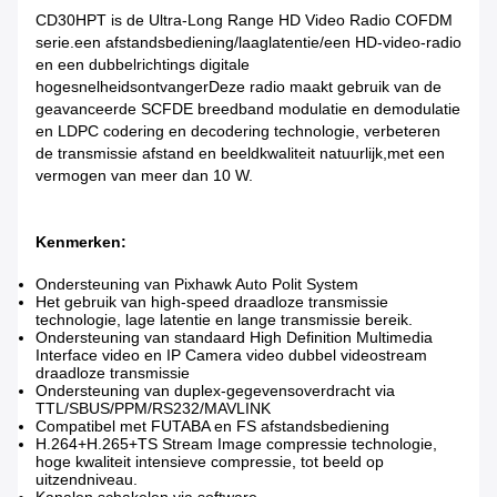
CD30HPT is de Ultra-Long Range HD Video Radio COFDM
serie.een afstandsbediening/laaglatentie/een HD-video-radio
en een dubbelrichtings digitale
hogesnelheidsontvangerDeze radio maakt gebruik van de
geavanceerde SCFDE breedband modulatie en demodulatie
en LDPC codering en decodering technologie, verbeteren
de transmissie afstand en beeldkwaliteit natuurlijk,met een
vermogen van meer dan 10 W.
Kenmerken:
Ondersteuning van Pixhawk Auto Polit System
Het gebruik van high-speed draadloze transmissie
technologie, lage latentie en lange transmissie bereik.
Ondersteuning van standaard High Definition Multimedia
Interface video en IP Camera video dubbel videostream
draadloze transmissie
Ondersteuning van duplex-gegevensoverdracht via
TTL/SBUS/PPM/RS232/MAVLINK
Compatibel met FUTABA en FS afstandsbediening
H.264+H.265+TS Stream Image compressie technologie,
hoge kwaliteit intensieve compressie, tot beeld op
uitzendniveau.