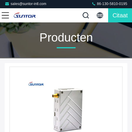
sales@suntor-intl.com
86-130-5810-0195
Citaat
Producten