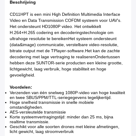
Beschrijving
CD11HPT is een mini High Definition Multimedia Interface
Video en Data Transmission COFDM systeem voor UAV's.
Het ondersteunt HD1080P video. Het ontwikkelt
H.264+H.265 codering en decoderingstechnologie om
ultrahoge resolutie te bereikenHet systeem ondersteunt
(data&image) communicatie, verstelbare video-resolutie,
bitrate output met de TPlayer-software.Het kan de zachte
decodering met lage vertraging te realiserenOndertussen
hebben deze SUNTOR-serie producten een kleine grootte,
lichtgewicht, laag verbruik, hoge stabiliteit en hoge
gevoeligheid.
Voordelen:
Verzenden van één snelweg 1080P-video van hoge kwaliteit
en twee SBUS/PPM/TTL-seriegegevens tegelijkertijd.
Hoge snelheid transmissie in snelle mobiele
omstandigheden.
AES-versleutelde transmissie
Korte systeemvertragingstijd: minder dan 25 ms, bijna
realtime transmissie.
Geschikt voor alle soorten drones met kleine afmetingen,
licht gewicht, laag stroomverbruik