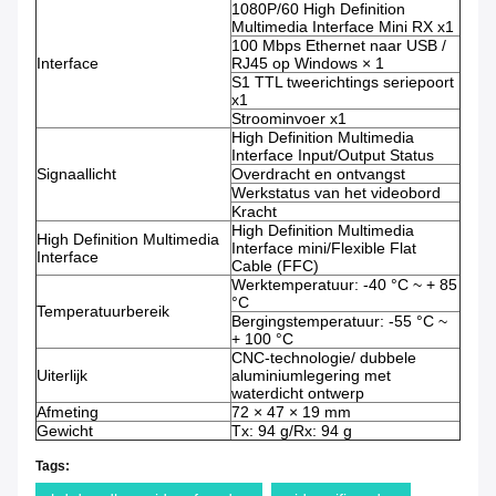
1080P/60 High Definition
Multimedia Interface Mini RX x1
100 Mbps Ethernet naar USB /
Interface
RJ45 op Windows × 1
S1 TTL tweerichtings seriepoort
x1
Stroominvoer x1
High Definition Multimedia
Interface Input/Output Status
Signaallicht
Overdracht en ontvangst
Werkstatus van het videobord
Kracht
High Definition Multimedia
High Definition Multimedia
Interface mini/Flexible Flat
Interface
Cable (FFC)
Werktemperatuur: -40 °C ~ + 85
°C
Temperatuurbereik
Bergingstemperatuur: -55 °C ~
+ 100 °C
CNC-technologie/ dubbele
Uiterlijk
aluminiumlegering met
waterdicht ontwerp
Afmeting
72 × 47 × 19 mm
Gewicht
Tx: 94 g/Rx: 94 g
Tags: