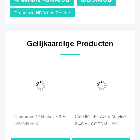
hd draadloze videoafzender
videowifizender
Draadloze HD Video Zender
Gelijkaardige Producten
D
Economie 2.4G 5km 720P-
C50HPT 40-70km Mavlink
C
UAV Video &
2.4GHz COFDM UAV
vi
Duplexgegevens van de
Video Transmitter Ultra
CO
Hommel de Videozender
langeafstand UP/Downlink
ge