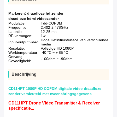
Markeren:
draadloze hd zender
,
draadloze hdmi videozender
Modulatie:
Tdd-COFDM
Frequentie:
2.402-2.478GHz
Latentie:
12-25 ms
RF-vermogen:
1w
Hoge Definitieinterface Van verschillende
Input-output video:
media
Resolutie:
Volledige HD 1080P
Werktemperatuur:
-40 °C ~ + 85 °C
Ontvang
-100dbm ~ -90dbm
Gevoeligheid:
Beschrijving
CD11HPT 1080P HD COFDM digitale video draadloze
zender versleuteld met tweerichtingsgegevens
CD11HPT Drone Video Transmitter & Receiver
specificatie...