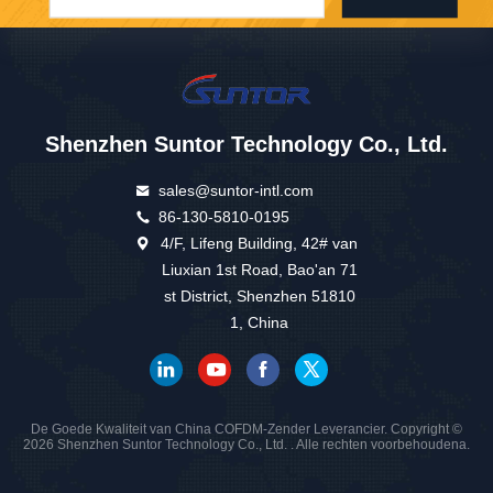
Shenzhen Suntor Technology Co., Ltd.
sales@suntor-intl.com
86-130-5810-0195
4/F, Lifeng Building, 42# van
Liuxian 1st Road, Bao'an 71
st District, Shenzhen 51810
1, China
De Goede Kwaliteit van China COFDM-Zender Leverancier. Copyright ©
2026 Shenzhen Suntor Technology Co., Ltd. . Alle rechten voorbehoudena.