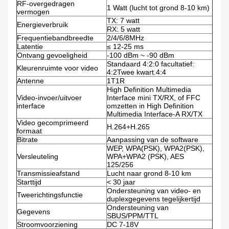
RF-overgedragen
1 Watt (lucht tot grond 8-10 km)
vermogen
TX: 7 watt
Energieverbruik
RX: 5 watt
Frequentiebandbreedte
2/4/6/8MHz
Latentie
≤ 12-25 ms
Ontvang gevoeligheid
-100 dBm ~ -90 dBm
Standaard 4:2:0 facultatief:
Kleurenruimte voor video
4:2Twee kwart.4:4
Antenne
1T1R
High Definition Multimedia
Video-invoer/uitvoer
Interface mini TX/RX, of FFC
interface
omzetten in High Definition
Multimedia Interface-A RX/TX
Video gecomprimeerd
H.264+H.265
formaat
Bitrate
Aanpassing van de software
WEP, WPA(PSK), WPA2(PSK),
Versleuteling
WPA+WPA2 (PSK), AES
125/256
Transmissieafstand
Lucht naar grond 8-10 km
Starttijd
< 30 jaar
Ondersteuning van video- en
Tweerichtingsfunctie
duplexgegevens tegelijkertijd
Ondersteuning van
Gegevens
SBUS/PPM/TTL
Stroomvoorziening
DC 7-18V