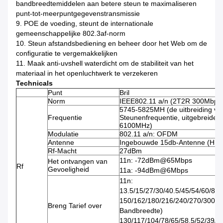
bandbreedtemiddelen aan betere steun te maximaliseren
punt-tot-meerpuntgegevenstransmissie
9. POE de voeding, steunt de internationale
gemeenschappelijke 802.3af-norm
10. Steun afstandsbediening en beheer door het Web om de
configuratie te vergemakkelijken
11. Maak anti-uvshell waterdicht om de stabiliteit van het
materiaal in het openluchtwerk te verzekeren
Technicals
Punt
Bril
Norm
IEEE802.11 a/n (2T2R 300Mbps
5745-5825MH (de uitbreiding va
Frequentie
Steunenfrequentie, uitgebreide 
6100MHz)
Modulatie
802.11 a/n: OFDM
Antenne
Ingebouwde 15db-Antenne (H: 40
Rf-Macht
27dBm
11n: -72dBm@65Mbps
Het ontvangen van
Rf
Gevoeligheid
11a: -94dBm@6Mbps
11n:
13.5/15/27/30/40.5/45/54/60/81/
150/162/180/216/240/270/300M
Breng Tarief over
Bandbreedte)
130/117/104/78/65/58.5/52/39/2