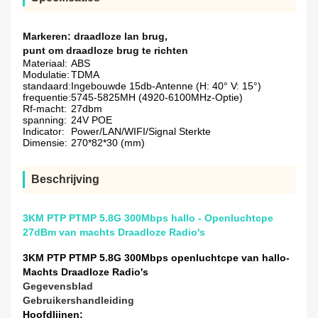
Markeren:
draadloze lan brug
,
punt om draadloze brug te richten
Materiaal:
ABS
Modulatie:
TDMA
standaard:
Ingebouwde 15db-Antenne (H: 40° V: 15°)
frequentie:
5745-5825MH (4920-6100MHz-Optie)
Rf-macht:
27dbm
spanning:
24V POE
Indicator:
Power/LAN/WIFI/Signal Sterkte
Dimensie:
270*82*30 (mm)
Beschrijving
3KM PTP PTMP 5.8G 300Mbps hallo - Openluchtcpe
27dBm van machts Draadloze Radio's
3KM PTP PTMP 5.8G 300Mbps openluchtcpe van hallo-
Machts Draadloze Radio's
Gegevensblad
Gebruikershandleiding
Hoofdlijnen: