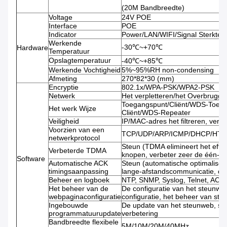
(20M Bandbreedte)
Voltage
24V POE
Interface
POE
Indicator
Power/LAN/WIFI/Signal Sterkte
Werkende
-30℃~+70℃
Hardware
Temperatuur
Opslagtemperatuur
-40℃~+85℃
Werkende Vochtigheid
5%~95%RH non-condensing
Afmeting
270*82*30 (mm)
Encryptie
802.1x/WPA-PSK/WPA2-PSK
Netwerk
Het verpletteren/het Overbrugge
Toegangspunt/Cliënt/WDS-Toeg
Het werk Wijze
Cliënt/WDS-Repeater
Veiligheid
IP/MAC-adres het filtreren, ver
Voorzien van een
TCP/UDP/ARP/ICMP/DHCP/HTT
netwerkprotocol
Steun (TDMA elimineert het effe
Verbeterde TDMA
knopen, verbeter zeer de één-aa
Software
Automatische ACK
Steun (automatische optimaliser
timingsaanpassing
lange-afstandscommunicatie, de 
Beheer en logboek
NTP, SNMP, Syslog, Telnet, AC
Het beheer van de
De configuratie van het steunwe
webpaginaconfiguratie
configuratie, het beheer van st
Ingebouwde
De update van het steunweb, st
programmatuurupdate
verbetering
Bandbreedte flexibele
5M/10M/20M/40MHz