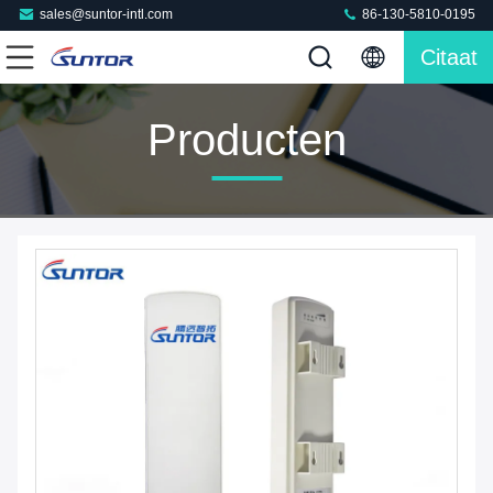
sales@suntor-intl.com
86-130-5810-0195
Citaat
Producten