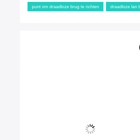
punt om draadloze brug te richten
draadloze lan 