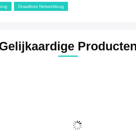
brug
Draadloze Netwerkbrug
Gelijkaardige Producte