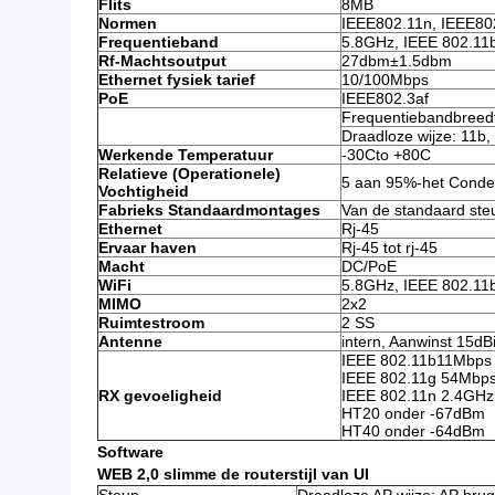
Flits
8MB
Normen
IEEE802.11n, IEEE80
Frequentieband
5.8GHz, IEEE 802.11b
Rf-Machtsoutput
27dbm±1.5dbm
Ethernet fysiek tarief
10/100Mbps
PoE
IEEE802.3af
Frequentiebandbreed
Draadloze wijze: 11b,
Werkende Temperatuur
-30Cto +80C
Relatieve (Operationele)
5 aan 95%-het Cond
Vochtigheid
Fabrieks Standaardmontages
Van de standaard ste
Ethernet
Rj-45
Ervaar haven
Rj-45 tot rj-45
Macht
DC/PoE
WiFi
5.8GHz, IEEE 802.11b
MIMO
2x2
Ruimtestroom
2 SS
Antenne
intern, Aanwinst 15dB
IEEE 802.11b11Mbps
IEEE 802.11g 54Mbp
RX gevoeligheid
IEEE 802.11n 2.4GHz
HT20 onder -67dBm
HT40 onder -64dBm
Software
WEB 2,0 slimme de routerstijl van UI