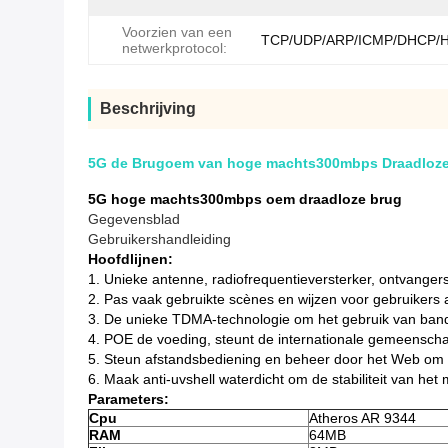
Voorzien van een
TCP/UDP/ARP/ICMP/DHCP/
netwerkprotocol:
Beschrijving
5G de Brugoem van hoge machts300mbps Draadloze 
5G hoge machts300mbps oem draadloze brug
Gegevensblad
Gebruikershandleiding
Hoofdlijnen:
1.
Unieke antenne, radiofrequentieversterker, ontvanger
2.
Pas vaak gebruikte scènes en wijzen voor gebruikers
3.
De unieke TDMA-technologie om het gebruik van band
4.
POE de voeding, steunt de internationale gemeenscha
5.
Steun afstandsbediening en beheer door het Web om d
6.
Maak anti-uvshell waterdicht om de stabiliteit van het
Parameters:
Cpu
Atheros AR 9344
RAM
64MB