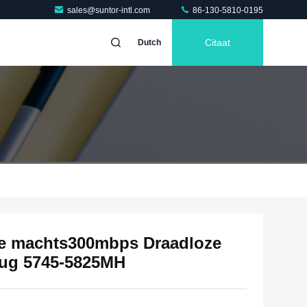
sales@suntor-intl.com
86-130-5810-0195
Citaat
Dutch
e machts300mbps Draadloze
rug 5745-5825MH