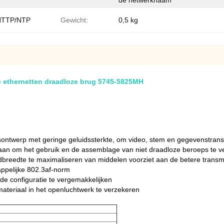
de netwerknaam
HTTP/NTP
Gewicht:
0,5 kg
ethernetten draadloze brug 5745-5825MH
sontwerp met geringe geluidssterkte, om video, stem en gegevenstrans
 aan om het gebruik en de assemblage van niet draadloze beroeps te v
breedte te maximaliseren van middelen voorziet aan de betere transm
ppelijke 802.3af-norm
e configuratie te vergemakkelijken
 materiaal in het openluchtwerk te verzekeren