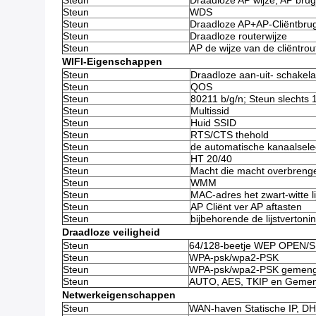
Steun
Draadloze AP wijze; AP brug
Steun
WDS
Steun
Draadloze AP+AP-Cliëntbr
Steun
Draadloze routerwijze
Steun
AP de wijze van de cliëntrou
WIFI-Eigenschappen
Steun
Draadloze aan-uit- schakela
Steun
QOS
Steun
80211 b/g/n; Steun slechts 
Steun
Multissid
Steun
Huid SSID
Steun
RTS/CTS thehold
Steun
de automatische kanaalselec
Steun
HT 20/40
Steun
Macht die macht overbreng
Steun
WMM
Steun
MAC-adres het zwart-witte li
Steun
AP Cliënt ver AP aftasten
Steun
bijbehorende de lijstvertoni
Draadloze veiligheid
Steun
64/128-beetje WEP OPEN/
Steun
WPA-psk/wpa2-PSK
Steun
WPA-psk/wpa2-PSK gemen
Steun
AUTO, AES, TKIP en Gemeng
Netwerkeigenschappen
Steun
WAN-haven Statische IP, DHC