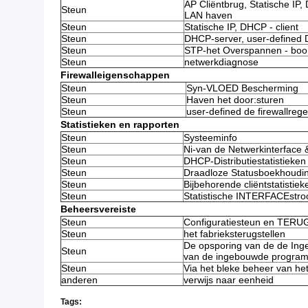
AP Cliëntbrug, Statische IP
Steun
LAN haven
Steun
Statische IP, DHCP - client
Steun
DHCP-server, user-defined
Steun
STP-het Overspannen - boo
Steun
netwerkdiagnose
Firewalleigenschappen
Steun
Syn-VLOED Bescherming
Steun
Haven het door:sturen
Steun
user-defined de firewallrege
Statistieken en rapporten
Steun
Systeeminfo
Steun
Ni-van de Netwerkinterface &
Steun
DHCP-Distributiestatistieken
Steun
Draadloze Statusboekhoudi
Steun
Bijbehorende cliëntstatistiek
Steun
Statistische INTERFACEstr
Beheersvereiste
Steun
Configuratiesteun en TER
Steun
het fabrieksterugstellen
De opsporing van de de Ing
Steun
van de ingebouwde program
Steun
Via het bleke beheer van he
anderen
verwijs naar eenheid
Tags: