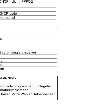
, DHCP - client, PPPOE
 DHCP-optie
mprotocol
ls
 verbinding statistieken
ng
en
oom
UGWINNING
ebouwde programmatuurintegriteit
matuurverbetering
t haven Verre Web en Telnet-beheer