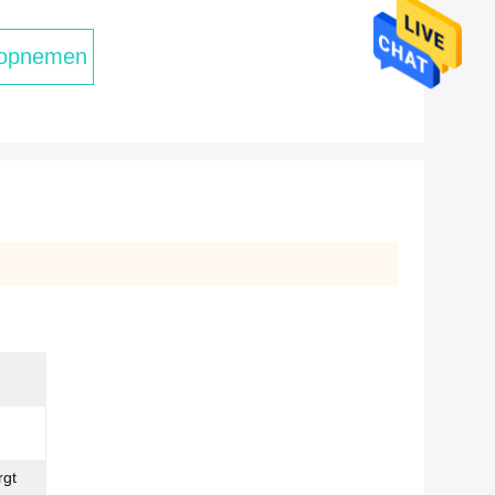
 opnemen
rgt