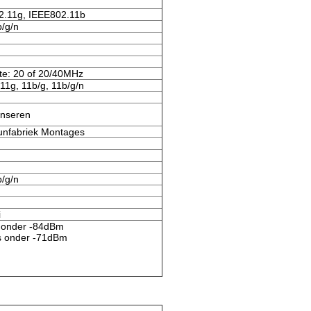
2.11g, IEEE802.11b
/g/n
te: 20 of 20/40MHz
 11g, 11b/g, 11b/g/n
enseren
unfabriek Montages
/g/n
i
 onder -84dBm
s onder -71dBm