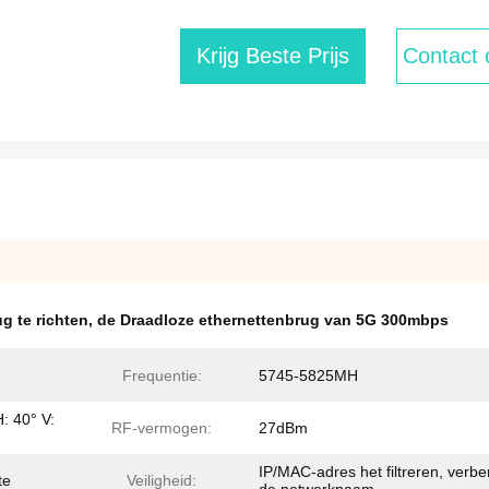
Krijg Beste Prijs
Contact
g te richten
,
de Draadloze ethernettenbrug van 5G 300mbps
Frequentie:
5745-5825MH
: 40° V:
RF-vermogen:
27dBm
IP/MAC-adres het filtreren, verbe
te
Veiligheid: