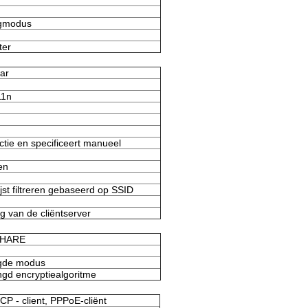
ugmodus
ter
ar
11n
tie en specificeert manueel
en
jst filtreren gebaseerd op SSID
ng van de cliëntserver
SHARE
gde modus
d encryptiealgoritme
P - client, PPPoE-cliënt