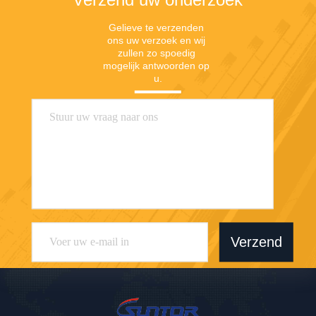
Gelieve te verzenden 
ons uw verzoek en wij 
zullen zo spoedig 
mogelijk antwoorden op 
u.
Verzend