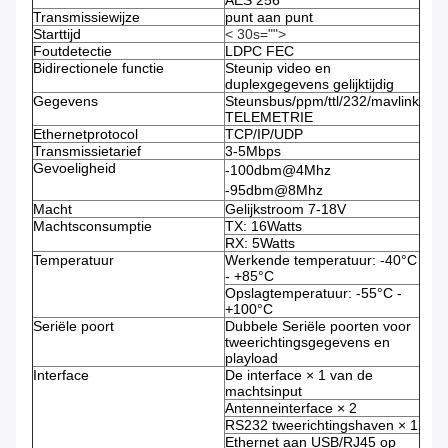
AES 256
Transmissiewijze
punt aan punt
Starttijd
< 30s="">
Foutdetectie
LDPC FEC
Bidirectionele functie
Steunip video en
duplexgegevens gelijktijdig
Gegevens
Steunsbus/ppm/ttl/232/mavlink
TELEMETRIE
Ethernetprotocol
TCP/IP/UDP
Transmissietarief
3-5Mbps
Gevoeligheid
-100dbm@4Mhz
-95dbm@8Mhz
Macht
Gelijkstroom 7-18V
Machtsconsumptie
TX: 16Watts
RX: 5Watts
Temperatuur
Werkende temperatuur: -40°C
- +85°C
Opslagtemperatuur: -55°C -
+100°C
Seriële poort
Dubbele Seriële poorten voor
tweerichtingsgegevens en
playload
Interface
De interface × 1 van de
machtsinput
Antenneinterface × 2
RS232 tweerichtingshaven × 1
Ethernet aan USB/RJ45 op