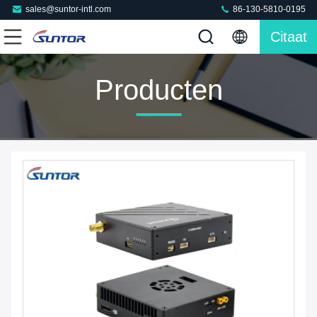
sales@suntor-intl.com
86-130-5810-0195
Citaat
Producten