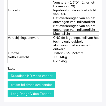
Vensters × 1 (TX), Ethernet-
Haven x2 (RX)
Indicator
Input-output de indicatorlicht
van RJ45
Het overbrengen van en het
ontvangen van indicatorlicht
Het overbrengen van en het
ontvangen van indicatorlicht
Machtslicht
Verschijningsontwerp
CNC de legeringsshell van het
technologie dubbele
aluminium met waterdicht
ontwerp
Grootte
Tx/Rx: 76*73*24mm
Netto Gewicht
TX: 146g
Rx: 146g
Tags:
Draadloos HD-video zender
cofdm hd draadloze zender
Long Range Video Zender