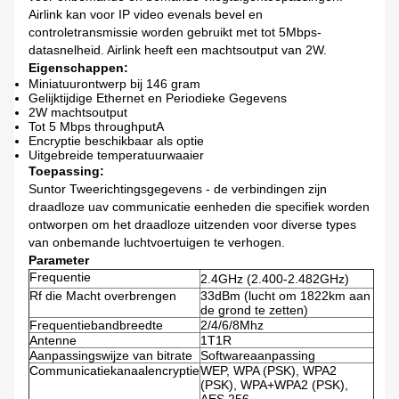
Airlink kan voor IP video evenals bevel en
controletransmissie worden gebruikt met tot 5Mbps-
datasnelheid. Airlink heeft een machtsoutput van 2W.
Eigenschappen:
Miniatuurontwerp bij 146 gram
Gelijktijdige Ethernet en Periodieke Gegevens
2W machtsoutput
Tot 5 Mbps throughputA
Encryptie beschikbaar als optie
Uitgebreide temperatuurwaaier
Toepassing:
Suntor Tweerichtingsgegevens - de verbindingen zijn
draadloze uav communicatie eenheden die specifiek worden
ontworpen om het draadloze uitzenden voor diverse types
van onbemande luchtvoertuigen te verhogen.
Parameter
Frequentie
2.4GHz (2.400-2.482GHz)
Rf die Macht overbrengen
33dBm (lucht om 1822km aan
de grond te zetten)
Frequentiebandbreedte
2/4/6/8Mhz
Antenne
1T1R
Aanpassingswijze van bitrate
Softwareaanpassing
Communicatiekanaalencryptie
WEP, WPA (PSK), WPA2
(PSK), WPA+WPA2 (PSK),