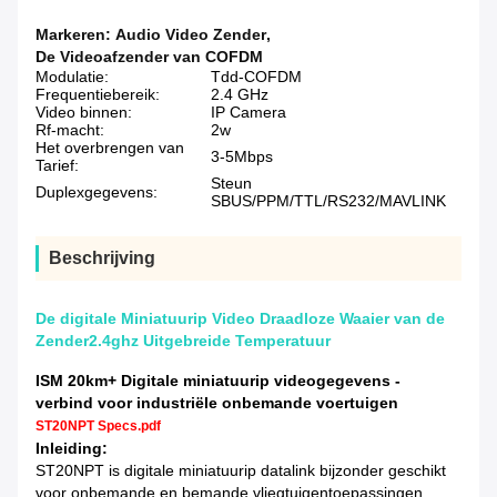
Markeren:
Audio Video Zender
,
De Videoafzender van COFDM
Modulatie:
Tdd-COFDM
Frequentiebereik:
2.4 GHz
Video binnen:
IP Camera
Rf-macht:
2w
Het overbrengen van
3-5Mbps
Tarief:
Steun
Duplexgegevens:
SBUS/PPM/TTL/RS232/MAVLINK
Beschrijving
De digitale Miniatuurip Video Draadloze Waaier van de
Zender2.4ghz Uitgebreide Temperatuur
ISM 20km+ Digitale miniatuurip videogegevens -
verbind voor industriële onbemande voertuigen
ST20NPT Specs.pdf
Inleiding:
ST20NPT is digitale miniatuurip datalink bijzonder geschikt
voor onbemande en bemande vliegtuigentoepassingen.