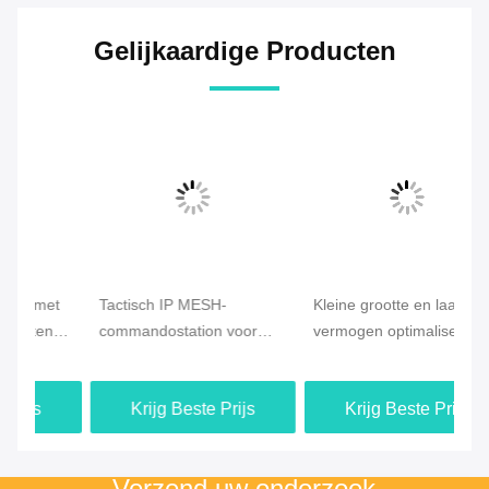
Gelijkaardige Producten
t
Tactisch IP MESH-
Kleine grootte en laag
CO
ne
commandostation voor
vermogen optimaliseren
Me
nood- en
drone mesh radio met
Ra
dronecommunicatie
snelle inzet en lange
Dr
Krijg Beste Prijs
Krijg Beste Prijs
afstand drone
Zo
connectiviteit
Verzend uw onderzoek