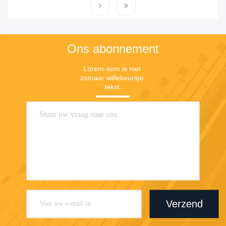
Ons abonnement
Lorem-som is niet 
zomaar willekeurige 
tekst.
Verzend