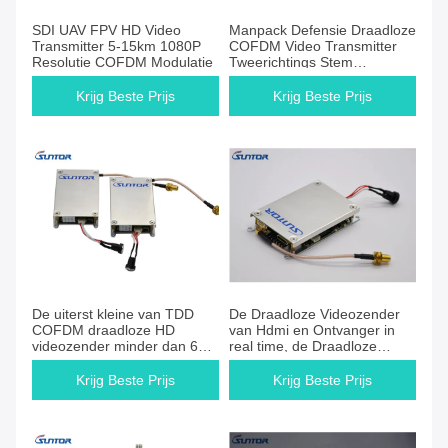
SDI UAV FPV HD Video
Manpack Defensie Draadloze
Transmitter 5-15km 1080P
COFDM Video Transmitter
Resolutie COFDM Modulatie
Tweerichtings Stem
Communicatie
Krijg Beste Prijs
Krijg Beste Prijs
De uiterst kleine van TDD
De Draadloze Videozender
COFDM draadloze HD
van Hdmi en Ontvanger in
videozender minder dan 60g
real time, de Draadloze
van de de Hommel
Videozender van Hd
Videozender FPV
Krijg Beste Prijs
Krijg Beste Prijs