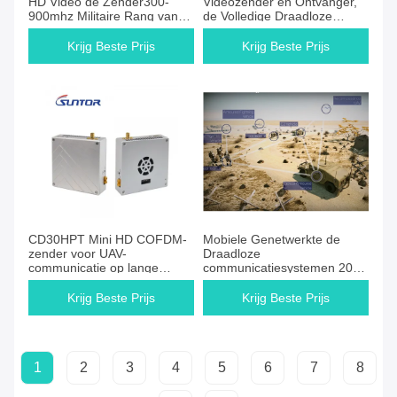
HD Video de Zender300-
Videozender en Ontvanger,
900mhz Militaire Rang van
de Volledige Draadloze
Militairmanpack
Zender van HD
Krijg Beste Prijs
Krijg Beste Prijs
CD30HPT Mini HD COFDM-
Mobiele Genetwerkte de
zender voor UAV-
Draadloze
communicatie op lange
communicatiesystemen 20W
afstand
van de Lange afstand
Videozender MIMO
Krijg Beste Prijs
Krijg Beste Prijs
1
2
3
4
5
6
7
8