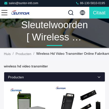
sales@suntor-intl.com
86-130-5810-0195
Citaat
Sleutelwoorden
[ Wireless Hd
Video
/
/
Wireless Hd Video Transmitter Online Fabrikan
Huis
Producten
Transmitter ]
wireless hd video transmitter
Gelijke 160
Producten
Producten