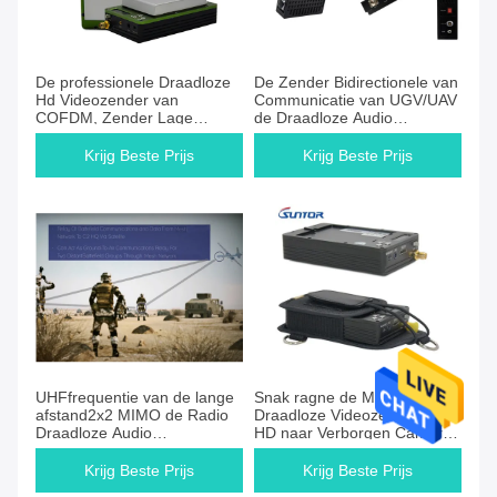
De professionele Draadloze
De Zender Bidirectionele van
Hd Videozender van
Communicatie van UGV/UAV
COFDM, Zender Lage
de Draadloze Audio
Vertraging Over lange
Videoontvanger Netwerk
afstand 400mW
Videogegevens
Krijg Beste Prijs
Krijg Beste Prijs
UHFfrequentie van de lange
Snak ragne de Mini
afstand2x2 MIMO de Radio
Draadloze Videozender van
Draadloze Audio
HD naar Verborgen Camera
Videozender voor
Controle
Onbemande Systemen
Krijg Beste Prijs
Krijg Beste Prijs