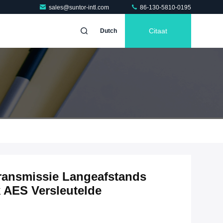
sales@suntor-intl.com
86-130-5810-0195
Citaat
Dutch
ansmissie Langeafstands
 AES Versleutelde