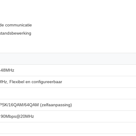
lde communicatie
standsbewerking
448MHz
Hz, Flexibel en configureerbaar
SK/16QAM/64QAM (zelfaanpassing)
te 90Mbps@20MHz