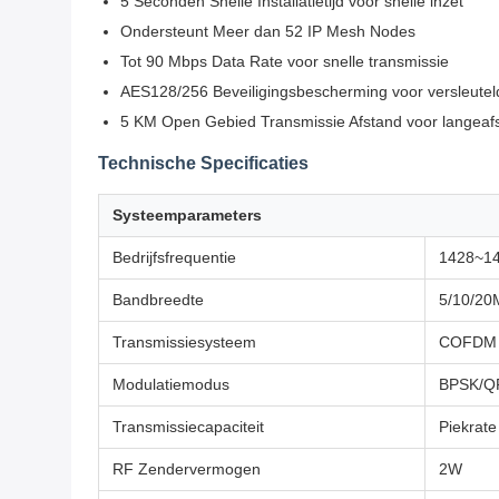
5 Seconden Snelle Installatietijd voor snelle inzet
Ondersteunt Meer dan 52 IP Mesh Nodes
Tot 90 Mbps Data Rate voor snelle transmissie
AES128/256 Beveiligingsbescherming voor versleute
5 KM Open Gebied Transmissie Afstand voor langeaf
Technische Specificaties
Systeemparameters
Bedrijfsfrequentie
1428~1
Bandbreedte
5/10/20M
Transmissiesysteem
COFDM
Modulatiemodus
BPSK/QP
Transmissiecapaciteit
Piekra
RF Zendervermogen
2W