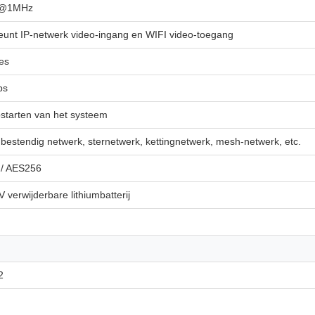
m@1MHz
eunt IP-netwerk video-ingang en WIFI video-toegang
es
ps
starten van het systeem
estendig netwerk, sternetwerk, kettingnetwerk, mesh-netwerk, etc.
/ AES256
 verwijderbare lithiumbatterij
2