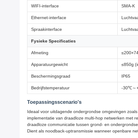
WIFI-interface
SMA-K
Ethernet-interface
Luchtvaa
Spraakinterface
Luchtvaa
Fysieke Specificaties
Afmeting
≤200×74×
Apparatuurgewicht
≤850g (in
Beschermingsgraad
IP65
Bedrijfstemperatuur
-30℃～
Toepassingsscenario's
Ideaal voor uitdagende ondergrondse omgevingen zoals m
implementatie van draadloze multi-hop netwerken met re
draadloze communicatie tussen grond- en ondergrondse ni
Dient als noodback-uptransmissie wanneer openbare net