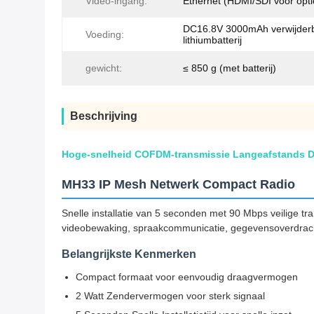
Video-ingang:
Ethernet (HDMI/SDI voor opti
DC16.8V 3000mAh verwijder
Voeding:
lithiumbatterij
gewicht:
≤ 850 g (met batterij)
Beschrijving
Hoge-snelheid COFDM-transmissie Langeafstands D
MH33 IP Mesh Netwerk Compact Radio
Snelle installatie van 5 seconden met 90 Mbps veilige t
videobewaking, spraakcommunicatie, gegevensoverdracht en
Belangrijkste Kenmerken
Compact formaat voor eenvoudig draagvermogen
2 Watt Zendervermogen voor sterk signaal