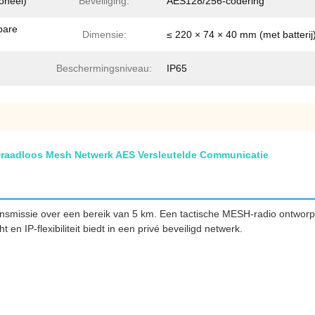
oneel)
Beveiliging:
AES128/256-codering
bare
Dimensie:
≤ 220 × 74 × 40 mm (met batterij
Beschermingsniveau:
IP65
raadloos Mesh Netwerk AES Versleutelde Communicatie
ransmissie over een bereik van 5 km. Een tactische MESH-radio ontwor
 IP-flexibiliteit biedt in een privé beveiligd netwerk.