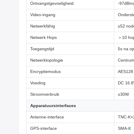
Ontvangstgevoeligheid
-97dB
Video-ingang
Onderst
Netwerkfähig
≥52 nod
Netwerk Hops
＞10 ho
Toegangstijd
5s na op
Netwerktopologie
Centrumb
Encryptiemodus
AES128 
Voeding
DC 16.8V
Stroomverbruik
≤30W
Apparatuursinterfaces
Antenne-interface
TNC-K×
GPS-interface
SMA-K