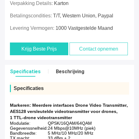
Verpakking Details:
Karton
Betalingscondities:
T/T, Western Union, Paypal
Levering Vermogen:
1000 Vastgestelde Maand
Krijg Beste Prijs
Contact opnemen
Specificaties
Beschrijving
Specificaties
Markeren:
Meerdere interfaces Drone Video Transmitter
,
AES128 versleutelde videotransmitter voor drones
,
1 TTL-drone videotransmitter
Modulatie:
QPSK/16QAM/64QAM
Gegevenssnelheid:
24 Mbps@10MHz (piek)
Bandbreedte:
5 MHz/10 MHz/20 MHz
TX macht:
33 dBm ± 2