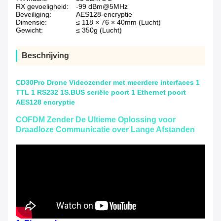
RX gevoeligheid:
-99 dBm@5MHz
Beveiliging:
AES128-encryptie
Dimensie:
≤ 118 × 76 × 40mm (Lucht)
Gewicht:
≤ 350g (Lucht)
Beschrijving
CD30Pro Drone Videozender met meerdere interfaces 1
TTL 1 RS232 1S.BUS seriële poort 1 Ethernet poort
AES128 encryptie
COFDM Zender De Ultieme Oplossing voor
Draadloze Communicatie over Lange Afstanden