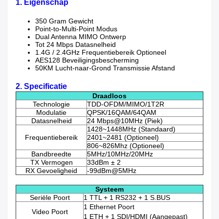
1. Eigenschap
350 Gram Gewicht
Point-to-Multi-Point Modus
Dual Antenna MIMO Ontwerp
Tot 24 Mbps Datasnelheid
1.4G / 2.4GHz Frequentiebereik Optioneel
AES128 Beveiligingsbescherming
50KM Lucht-naar-Grond Transmissie Afstand
2. Specificatie
Draadloos
Technologie
TDD-OFDM/MIMO/1T2R
Modulatie
QPSK/16QAM/64QAM
Datasnelheid
24 Mbps@10MHz (Piek)
1428~1448MHz (Standaard)
Frequentiebereik
2401~2481 (Optioneel)
806~826Mhz (Optioneel)
Bandbreedte
5MHz/10MHz/20MHz
TX Vermogen
33dBm ± 2
RX Gevoeligheid
-99dBm@5MHz
Systeem
Seriële Poort
1 TTL + 1 RS232 + 1 S.BUS
1 Ethernet Poort
Video Poort
1 ETH + 1 SDI/HDMI (Aangepast)