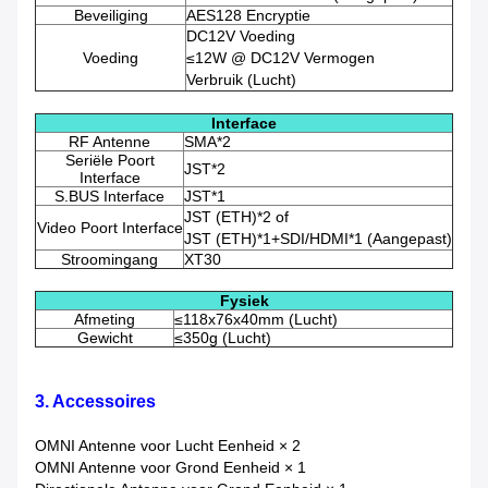
Beveiliging
AES128 Encryptie
DC12V Voeding
Voeding
≤12W @ DC12V Vermogen
Verbruik (Lucht)
Interface
RF Antenne
SMA*2
Seriële Poort
JST*2
Interface
S.BUS Interface
JST*1
JST (ETH)*2 of
Video Poort Interface
JST (ETH)*1+SDI/HDMI*1 (Aangepast)
Stroomingang
XT30
Fysiek
Afmeting
≤118x76x40mm (Lucht)
Gewicht
≤350g (Lucht)
3. Accessoires
OMNI Antenne voor Lucht Eenheid × 2
OMNI Antenne voor Grond Eenheid × 1