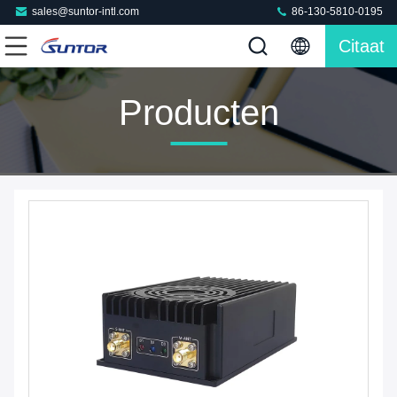
sales@suntor-intl.com
86-130-5810-0195
Citaat
Producten