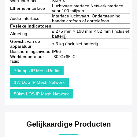
WIFI-interface
SMA-K
Luchtvaartinterface,Netwerkinterface
Ethernet-interface
voor 100 miljoen
Interface luchtvaart, Ondersteuning
Audio-interface
handmicrofoon of oortelefoon
Fysieke indicatoren
≤ 275 mm × 198 mm × 52 mm (inclusief
Afmeting
batterij)
Gewicht van de
≤ 3 kg (inclusief batterij)
apparatuur
Beschermingsniveau
IP66
Werktemperatuur
-30°C+65°C
Tags:
70mbps IP Mesh Radio
1W LOS IP Mesh Network
50km LOS IP Mesh Network
Gelijkaardige Producten