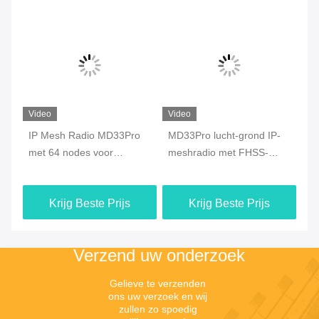
Video
Video
Vi
ro
IP Mesh Radio MD33Pro
MD33Pro lucht-grond IP-
MD
met 64 nodes voor
meshradio met FHSS-
Ra
gegevensoverdracht met
technologie
en
drones
Krijg Beste Prijs
Krijg Beste Prijs
Verzend uw onderzoek
Gelieve te verzenden 
ons uw verzoek en wij 
zullen zo spoedig 