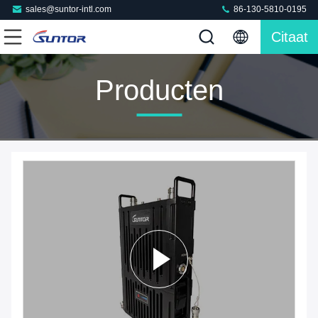
sales@suntor-intl.com
86-130-5810-0195
Citaat
Producten