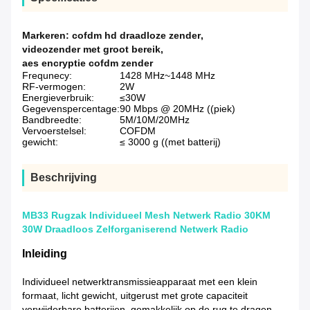
Markeren:
cofdm hd draadloze zender
,
videozender met groot bereik
,
aes encryptie cofdm zender
Frequnecy:
1428 MHz~1448 MHz
RF-vermogen:
2W
Energieverbruik:
≤30W
Gegevenspercentage:
90 Mbps @ 20MHz ((piek)
Bandbreedte:
5M/10M/20MHz
Vervoerstelsel:
COFDM
gewicht:
≤ 3000 g ((met batterij)
Beschrijving
MB33 Rugzak Individueel Mesh Netwerk Radio 30KM
30W Draadloos Zelforganiserend Netwerk Radio
Inleiding
Individueel netwerktransmissieapparaat met een klein
formaat, licht gewicht, uitgerust met grote capaciteit
verwijderbare batterijen, gemakkelijk op de rug te dragen,