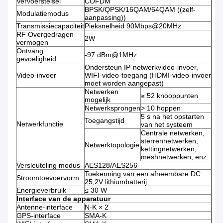
Vervoerstelsel
COFDM
BPSK/QPSK/16QAM/64QAM ((zelf-
Modulatiemodus
aanpassing))
Transmissiecapaciteit
Pieksnelheid 90Mbps@20MHz
RF Overgedragen
2W
vermogen
Ontvang
-97 dBm@1MHz
gevoeligheid
Ondersteun IP-netwerkvideo-invoer,
Video-invoer
WIFI-video-toegang (HDMI-video-invoer
moet worden aangepast)
Netwerken
≥ 52 knooppunten
mogelijk
Netwerksprongen
> 10 hoppen
5 s na het opstarten
Toegangstijd
Netwerkfunctie
van het systeem
Centrale netwerken,
sterrennetwerken,
Netwerktopologie
kettingnetwerken,
meshnetwerken, enz.
Versleuteling modus
AES128/AES256
Toekenning van een afneembare DC
Stroomtoevoervorm
25,2V lithiumbatterij
Energieverbruik
≤ 30 W
Interface van de apparatuur
Antenne-interface
N-K × 2
GPS-interface
SMA-K