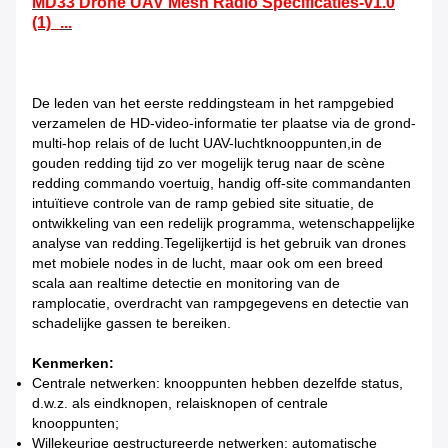
MD33 Drone UAV Mesh Radio Specificaties-v1.0
(1)_...
De leden van het eerste reddingsteam in het rampgebied
verzamelen de HD-video-informatie ter plaatse via de grond-
multi-hop relais of de lucht UAV-luchtknooppunten,in de
gouden redding tijd zo ver mogelijk terug naar de scène
redding commando voertuig, handig off-site commandanten
intuïtieve controle van de ramp gebied site situatie, de
ontwikkeling van een redelijk programma, wetenschappelijke
analyse van redding.Tegelijkertijd is het gebruik van drones
met mobiele nodes in de lucht, maar ook om een breed
scala aan realtime detectie en monitoring van de
ramplocatie, overdracht van rampgegevens en detectie van
schadelijke gassen te bereiken.
Kenmerken:
Centrale netwerken: knooppunten hebben dezelfde status,
d.w.z. als eindknopen, relaisknopen of centrale
knooppunten;
Willekeurige gestructureerde netwerken: automatische