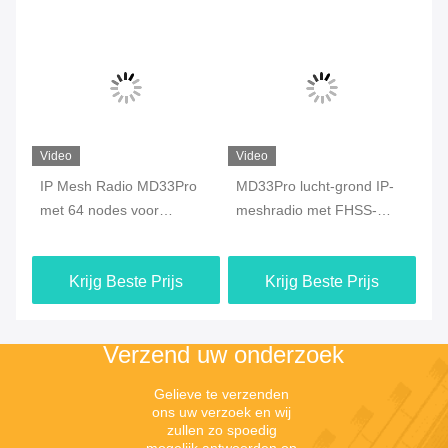
Video
Video
Vi
ro
IP Mesh Radio MD33Pro
MD33Pro lucht-grond IP-
MD
met 64 nodes voor
meshradio met FHSS-
Ra
gegevensoverdracht met
technologie
en
drones
Krijg Beste Prijs
Krijg Beste Prijs
Verzend uw onderzoek
Gelieve te verzenden 
ons uw verzoek en wij 
zullen zo spoedig 