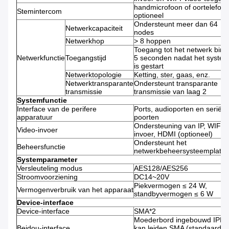
handmicrofoon of oortelefoo
Stemintercom
optioneel
Ondersteunt meer dan 64
Netwerkcapaciteit
nodes
Netwerkhop
> 8 hoppen
Toegang tot het netwerk bin
Netwerkfunctie
Toegangstijd
5 seconden nadat het syste
is gestart
Netwerktopologie
Ketting, ster, gaas, enz.
Netwerktransparante
Ondersteunt transparante
transmissie
transmissie van laag 2
Systemfunctie
Interface van de perifere
Ports, audioporten en seriële
apparatuur
poorten
Ondersteuning van IP, WIFI-
Video-invoer
invoer, HDMI (optioneel)
Ondersteunt het
Beheersfunctie
netwerkbeheersysteemplatfo
Systemparameter
Versleuteling modus
AES128/AES256
Stroomvoorziening
DC14~20V
Piekvermogen ≤ 24 W,
Vermogenverbruik van het apparaat
standbyvermogen ≤ 6 W
Device-interface
Device-interface
SMA*2
Moederbord ingebouwd IPEX
Beidou-interface
kan leiden SMA (standaard