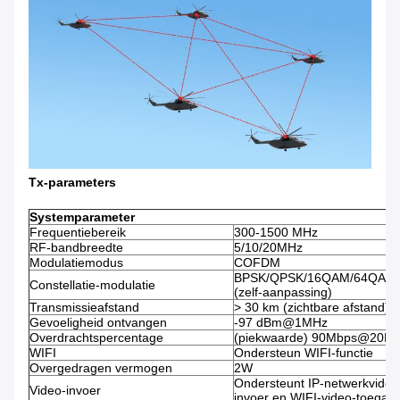
Tx-parameters
Systemparameter
Frequentiebereik
300-1500 MHz
RF-bandbreedte
5/10/20MHz
Modulatiemodus
COFDM
BPSK/QPSK/16QAM/64QAM
Constellatie-modulatie
(zelf-aanpassing)
Transmissieafstand
> 30 km (zichtbare afstand)
Gevoeligheid ontvangen
-97 dBm@1MHz
Overdrachtspercentage
(piekwaarde) 90Mbps@20M
WIFI
Ondersteun WIFI-functie
Overgedragen vermogen
2W
Ondersteunt IP-netwerkvideo
Video-invoer
invoer en WIFI-video-toegan