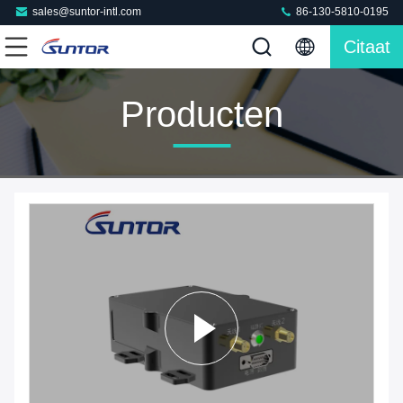
sales@suntor-intl.com
86-130-5810-0195
Citaat
Producten