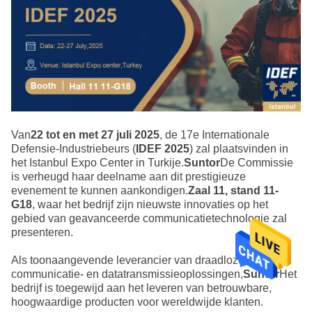
Van
22 tot en met 27 juli 2025
, de 17e Internationale
Defensie-Industriebeurs (
IDEF 2025
) zal plaatsvinden in
het Istanbul Expo Center in Turkije.
Suntor
De Commissie
is verheugd haar deelname aan dit prestigieuze
evenement te kunnen aankondigen.
Zaal 11, stand 11-
G18
, waar het bedrijf zijn nieuwste innovaties op het
gebied van geavanceerde communicatietechnologie zal
presenteren.
Als toonaangevende leverancier van draadloze
communicatie- en datatransmissieoplossingen,
Suntor
Het
bedrijf is toegewijd aan het leveren van betrouwbare,
hoogwaardige producten voor wereldwijde klanten.