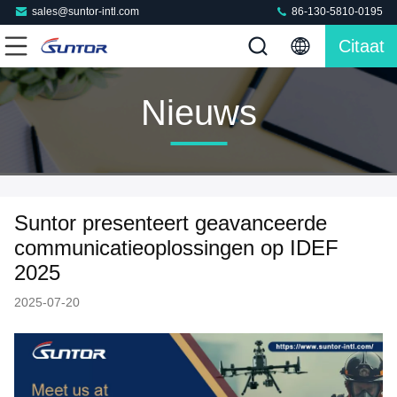
sales@suntor-intl.com
86-130-5810-0195
Citaat
Nieuws
Suntor presenteert geavanceerde
communicatieoplossingen op IDEF
2025
2025-07-20