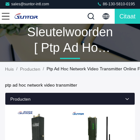
sales@suntor-intl.com
86-130-5810-0195
Citaat
Sleutelwoorden
[ Ptp Ad Hoc
Network Video
/
/
Ptp Ad Hoc Network Video Transmitter Online F
Huis
Producten
Transmitter ]
ptp ad hoc network video transmitter
Gelijke 8
Producten
Producten