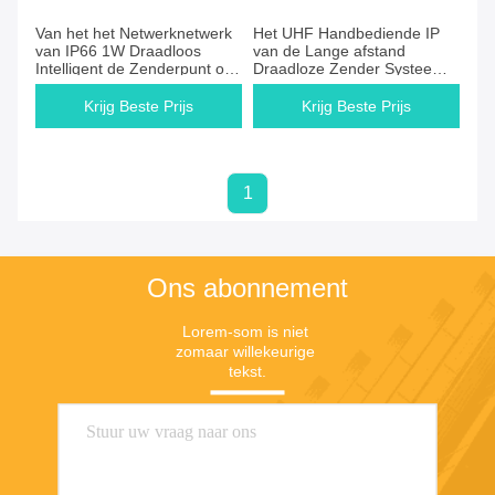
Van het het Netwerknetwerk
Het UHF Handbediende IP
van IP66 1W Draadloos
van de Lange afstand
Intelligent de Zenderpunt om
Draadloze Zender Systeem
Punt aan Met meerdere
van het Netwerkvoorzien van
balies te richten
een netwerk met GPS-
Krijg Beste Prijs
Krijg Beste Prijs
Functie
1
Ons abonnement
Lorem-som is niet 
zomaar willekeurige 
tekst.