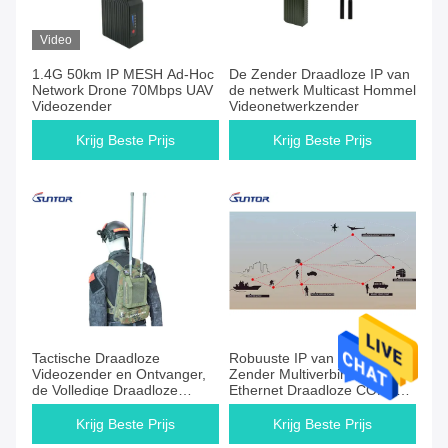
Video
1.4G 50km IP MESH Ad-Hoc
De Zender Draadloze IP van
Network Drone 70Mbps UAV
de netwerk Multicast Hommel
Videozender
Videonetwerkzender
Krijg Beste Prijs
Krijg Beste Prijs
Tactische Draadloze
Robuuste IP van de de
Videozender en Ontvanger,
Zender Multiverbinding van
de Volledige Draadloze
Ethernet Draadloze COFDM
Zender van HD
NETWERKmededeling
40MHz
Krijg Beste Prijs
Krijg Beste Prijs