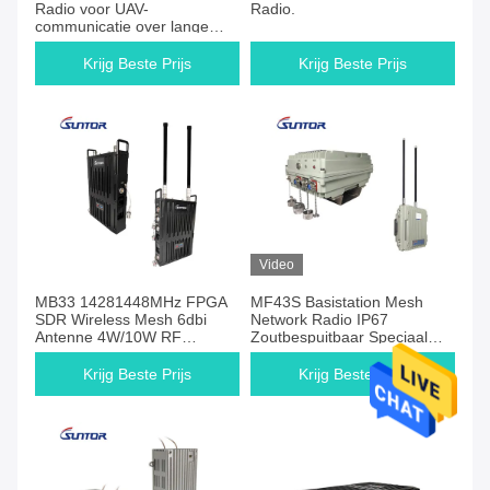
Radio voor UAV-
Radio.
communicatie over lange
afstand
Krijg Beste Prijs
Krijg Beste Prijs
Video
MB33 14281448MHz FPGA
MF43S Basistation Mesh
SDR Wireless Mesh 6dbi
Network Radio IP67
Antenne 4W/10W RF
Zoutbespuitbaar Speciaal
Overgedragen vermogen
Voor Zee
Krijg Beste Prijs
Krijg Beste Prijs