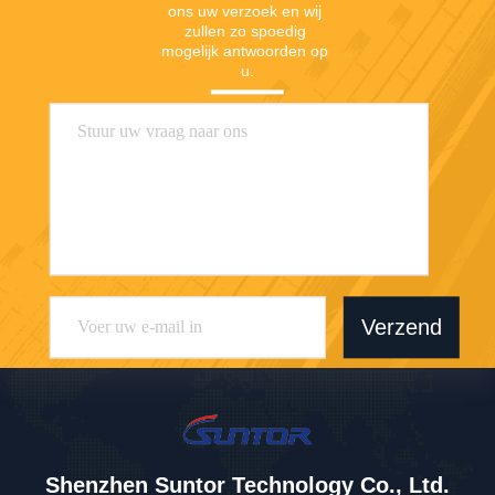
ons uw verzoek en wij 
zullen zo spoedig 
mogelijk antwoorden op 
u.
Verzend
Shenzhen Suntor Technology Co., Ltd.