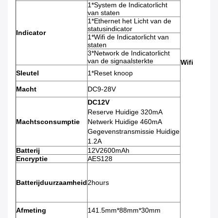
1*System de Indicatorlicht
van staten
1*Ethernet het Licht van de
statusindicator
Indicator
1*Wifi de Indicatorlicht van
staten
3*Network de Indicatorlicht
van de signaalsterkte
Wifi
Sleutel
1*Reset knoop
Macht
DC9-28V
DC12V
Reserve Huidige 320mA
Machtsconsumptie
Netwerk Huidige 460mA
Gegevenstransmissie Huidige
1.2A
Batterij
12V2600mAh
Encryptie
AES128
Batterijduurzaamheid
2hours
Afmeting
141.5mm*88mm*30mm