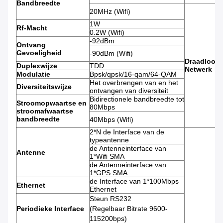
Bandbreedte
20MHz (Wifi)
1W
Rf-Macht
0.2W (Wifi)
-92dBm
Ontvang
Gevoeligheid
-90dBm (Wifi)
Draadloos
Duplexwijze
TDD
Netwerk
Modulatie
Bpsk/qpsk/16-qam/64-QAM
Het overbrengen van en het
Diversiteitswijze
ontvangen van diversiteit
Bidirectionele bandbreedte tot
Stroomopwaartse en
80Mbps
stroomafwaartse
bandbreedte
40Mbps (Wifi)
2*N de Interface van de
typeantenne
de Antenneinterface van
Antenne
1*Wifi SMA
de Antenneinterface van
1*GPS SMA
de Interface van 1*100Mbps
Ethernet
Ethernet
Steun RS232
Periodieke Interface
(Regelbaar Bitrate 9600-
115200bps)