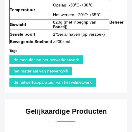
Opslag: -30℃~+90℃
Temperatuur
Het werken: -20℃~+65℃
820g (met inbegrip van
Beheer
Gewicht
Batterij)
Seriële poort
1*Serial haven (op verzoek)
Bewegende Snelheid
>200km/h
Tags:
de module van het netwerknetwerk
het materiaal van netwerkwifi
de netwerkapparatuur van het wifinetwerk
Gelijkaardige Producten