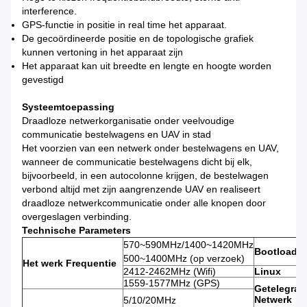
interference.
GPS-functie in positie in real time het apparaat.
De gecoördineerde positie en de topologische grafiek
kunnen vertoning in het apparaat zijn
Het apparaat kan uit breedte en lengte en hoogte worden
gevestigd
Systeemtoepassing
Draadloze netwerkorganisatie onder veelvoudige
communicatie bestelwagens en UAV in stad
Het voorzien van een netwerk onder bestelwagens en UAV,
wanneer de communicatie bestelwagens dicht bij elk,
bijvoorbeeld, in een autocolonne krijgen, de bestelwagen
verbond altijd met zijn aangrenzende UAV en realiseert
draadloze netwerkcommunicatie onder alle knopen door
overgeslagen verbinding.
Technische Parameters
570~590MHz/1400~1420MHz
Bootloader
500~1400MHz (op verzoek)
Het werk Frequentie
2412-2462MHz (Wifi)
Linux
1559-1577MHz (GPS)
Getelegraf
Netwerk
5/10/20MHz