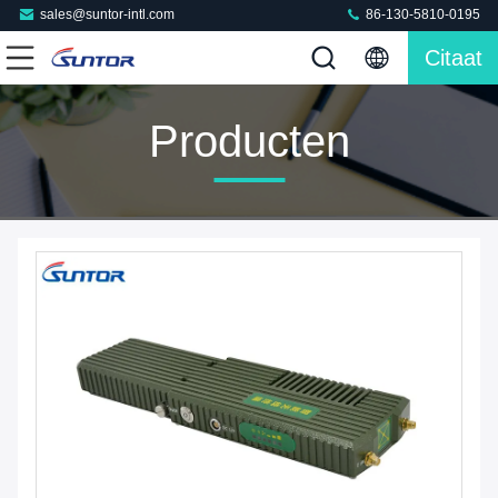
sales@suntor-intl.com
86-130-5810-0195
Citaat
Producten