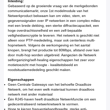
Inleiding:
Gebaseerd op de groeiende vraag van de merkgebonden
communicatiemarkt, onze 1st modelmodule van het
Netwerkproduct bekwaam kan om video, stem, en
gegevenssignalen over IP netwerken in een complex milieu
met een brede dekking, een sterke diffractiecapaciteit, een
hoge overdrachtssnelheid en een zelf-bepaalde
veiligheidsencryptie te leveren. Het netwerk is geschikt niet
alleen voor PTP-mededeling, maar ook centerless multi-
hopnetwerk. Volgens de werkomgeving en het aantal
knopen, brengt het productie tot 80Mbps, afstand over kan
door multi-hop worden uitgebreid. Aangezien de Netwerk
selforganizing/self-healing eigenschappen het zeer voor
motietoezicht met hoogte - kwaliteitsbeeld en
noodsituatiemededeling geschikt maken.
Eigenschappen
Geen Centrale Gateways van het behoefte Draadloze
Netwerk, om het even welk materiaal kunnen draadloos
netwerk met ander materiaal
Één RJ45-haven heeft draadloze Netwerkfunctie om een
gedecentraliseerd netwerknetwerk te vormen.
Hoge te kiezen frequentiebandbreedte, sterke anti-