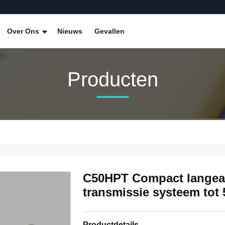
Over Ons
Nieuws
Gevallen
Producten
C50HPT Compact langeaf
transmissie systeem tot
Productdetails