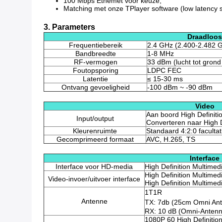
100 Mbps Ethemet voor keuze;
Matching met onze TPlayer software (low latency 
3. Parameters
Draadloos
Frequentiebereik
2.4 GHz (2.400-2.482 
Bandbreedte
1-8 MHz
RF-vermogen
33 dBm (lucht tot gron
Foutopsporing
LDPC FEC
Latentie
≤ 15-30 ms
Ontvang gevoeligheid
-100 dBm ~ -90 dBm
Video
Aan boord High Definiti
Input/output
Converteren naar High D
Kleurenruimte
Standaard 4:2:0 facultat
Gecomprimeerd formaat
AVC, H.265, TS
Interface
Interface voor HD-media
High Definition Multimed
High Definition Multimed
Video-invoer/uitvoer interface
High Definition Multimed
1T1R
Antenne
TX: 7db (25cm Omni An
RX: 10 dB (Omni-Antenn
1080P 60 High Definition