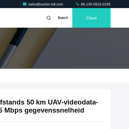
sales@suntor-intl.com
86-130-5810-0195
Citaat
Dutch
stands 50 km UAV-videodata-
 5 Mbps gegevenssnelheid