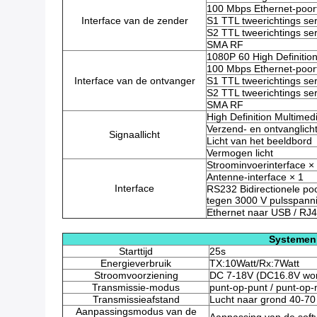
100 Mbps Ethernet-poor
Interface van de zender
S1 TTL tweerichtings ser
S2 TTL tweerichtings ser
SMA RF
1080P 60 High Definition
100 Mbps Ethernet-poor
Interface van de ontvanger
S1 TTL tweerichtings ser
S2 TTL tweerichtings ser
SMA RF
High Definition Multimed
Verzend- en ontvanglich
Signaallicht
Licht van het beeldbord
Vermogen licht
Stroominvoerinterface ×
Antenne-interface × 1
Interface
RS232 Bidirectionele poo
tegen 3000 V pulsspann
Ethernet naar USB / RJ
Systemen
Starttijd
25s
Energieverbruik
TX:10Watt/Rx:7Watt
Stroomvoorziening
DC 7-18V (DC16.8V wor
Transmissie-modus
punt-op-punt / punt-op
Transmissieafstand
Lucht naar grond 40-7
Aanpassingsmodus van de