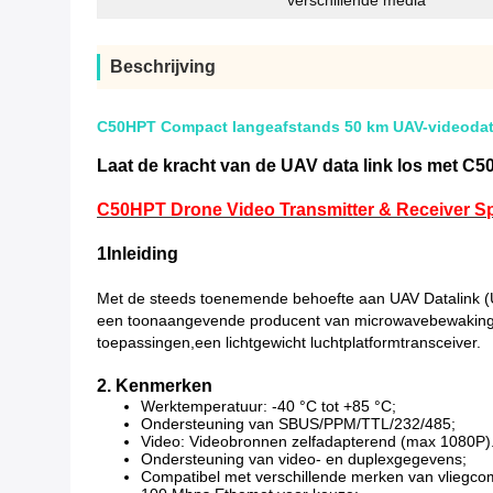
verschillende media
Beschrijving
C50HPT Compact langeafstands 50 km UAV-videodat
Laat de kracht van de UAV data link los met C
C50HPT Drone Video Transmitter & Receiver Spe
1Inleiding
Met de steeds toenemende behoefte aan UAV Datalink (Un
een toonaangevende producent van microwavebewakings
toepassingen,een lichtgewicht luchtplatformtransceiver.
2. Kenmerken
Werktemperatuur: -40 °C tot +85 °C;
Ondersteuning van SBUS/PPM/TTL/232/485;
Video: Videobronnen zelfadapterend (max 1080P). 
Ondersteuning van video- en duplexgegevens;
Compatibel met verschillende merken van vliegc