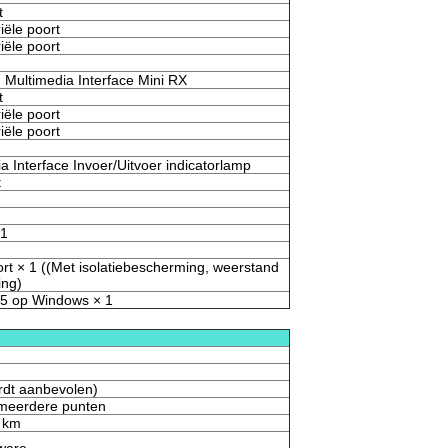
t
iële poort
iële poort
 Multimedia Interface Mini RX
t
iële poort
iële poort
ia Interface Invoer/Uitvoer indicatorlamp
t
 1
rt × 1 ((Met isolatiebescherming, weerstand
ing)
45 op Windows × 1
dt aanbevolen)
-meerdere punten
0 km