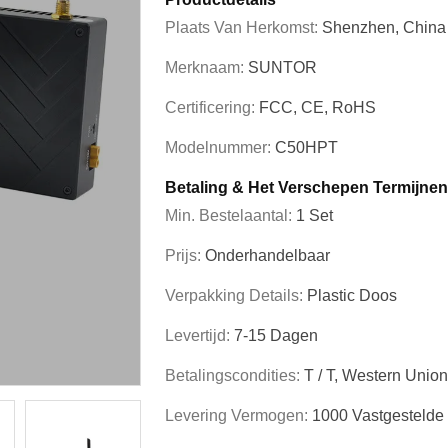
Plaats Van Herkomst:
Shenzhen, China
Merknaam:
SUNTOR
Certificering:
FCC, CE, RoHS
Modelnummer:
C50HPT
Betaling & Het Verschepen Termijnen
Min. Bestelaantal:
1 Set
Prijs:
Onderhandelbaar
Verpakking Details:
Plastic Doos
Levertijd:
7-15 Dagen
Betalingscondities:
T / T, Western Unio
Levering Vermogen:
1000 Vastgesteld