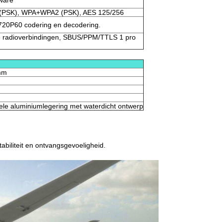
ware
PSK), WPA+WPA2 (PSK), AES 125/256
20P60 codering en decodering.
e radioverbindingen, SBUS/PPM/TTLS 1 pro
mm
le aluminiumlegering met waterdicht ontwerp
tabiliteit en ontvangsgevoeligheid.