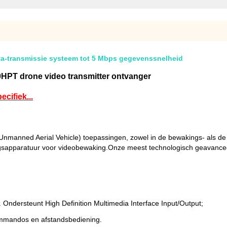
a-transmissie systeem tot 5 Mbps gegevenssnelheid
50HPT drone video transmitter ontvanger
cifiek...
manned Aerial Vehicle) toepassingen, zowel in de bewakings- als de 
apparatuur voor videobewaking.Onze meest technologisch geavanceer
Ondersteunt High Definition Multimedia Interface Input/Output;
ommandos en afstandsbediening.