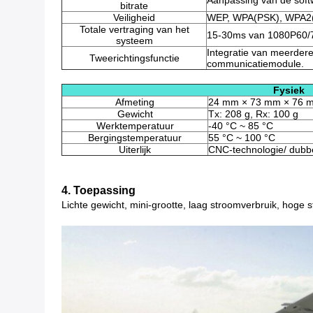
Aanpassing van de soft
bitrate
Veiligheid
WEP, WPA(PSK), WPA2(
Totale vertraging van het
15-30ms van 1080P60/7
systeem
Integratie van meerder
Tweerichtingsfunctie
communicatiemodule.
Fysiek
Afmeting
24 mm × 73 mm × 76 
Gewicht
Tx: 208 g, Rx: 100 g
Werktemperatuur
-40 °C ~ 85 °C
Bergingstemperatuur
55 °C ~ 100 °C
Uiterlijk
CNC-technologie/ dubbe
4. Toepassing
Lichte gewicht, mini-grootte, laag stroomverbruik, hoge s