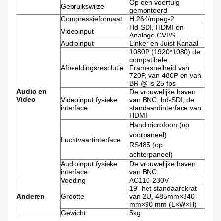
Op een voertuig
Gebruikswijze
gemonteerd
Compressieformaat
H.264/mpeg-2
Hd-SDI, HDMI en
Videoinput
Analoge CVBS
Audioinput
Linker en Juist Kanaal
1080P (1920*1080) de
compatibele
Afbeeldingsresolutie
Framesnelheid van
720P, van 480P en van
BR @ is 25 fps
Audio en
De vrouwelijke haven
Video
Videoinput fysieke
van BNC, hd-SDI, de
interface
standaardinterface van
HDMI
Handmicrofoon (op
voorpaneel)
Luchtvaartinterface
RS485 (op
achterpaneel)
Audioinput fysieke
De vrouwelijke haven
interface
van BNC
Voeding
AC110-230V
19“ het standaardkrat
Anderen
Grootte
van 2U, 485mm×340
mm×90 mm (L×W×H)
Gewicht
5kg