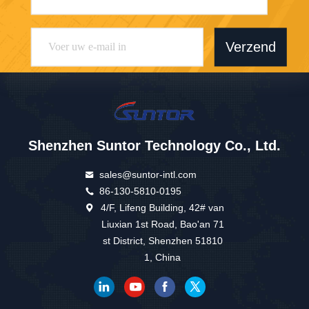
Verzend
Shenzhen Suntor Technology Co., Ltd.
sales@suntor-intl.com
86-130-5810-0195
4/F, Lifeng Building, 42# van
Liuxian 1st Road, Bao'an 71
st District, Shenzhen 51810
1, China