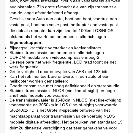
auto, boot vaste installatie. Steun één kanaalbeeld en twee
audiokanalen. Zijn grote rf-macht die van zijn transmissie
van de lange afstandafstand afhangt.
Geschikt voor Auto aan auto, boot aan boot, voertuig aan
vaste post, boot aan vaste post, helikopter aan vaste post
die ook als repeater kan zijn, kan tot 100km LOS/NLOS
afstand als het werk met antennes in alle richtingen.
Eigenschappen:
Bijvoegsel krachtige versterker en koelventilators
Stabiele transmissie met antenne in alle richtingen
COFDM-modulatie en videocompressie mpeg-2
De regelbare het werk frequentie, LCD raad toont de het
werk frequentie
Grote veiligheid door encryptie van AES met 128 bits
Kan het rek monteerbare ontwerp, in een auto of een
helikopter worden geïnstalleerd
Goede transmissie met hoog definitiebeeld en stereoaudio
Stabiele transmissie in NLOS (niet line-of-sight) en hoge
snelheids mobiele voorwaarde.
De transmissiewaaier is 1540km in NLOS (niet line-of-sight)
voorwaarde en 3050km in LOS (line-of-sight) voorwaarde
St6240cz-HD is het Grote rf-speciale ontwerp van het
machtsapparaat voor transmissie van de voertuig NLOS
mobiele digitale afbeelding. Het gebruiken van standaard 19
duim2u dimensie verschijning dat zeer gemakshalve voor