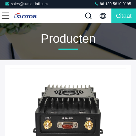
sales@suntor-intl.com
86-130-5810-0195
Citaat
Producten