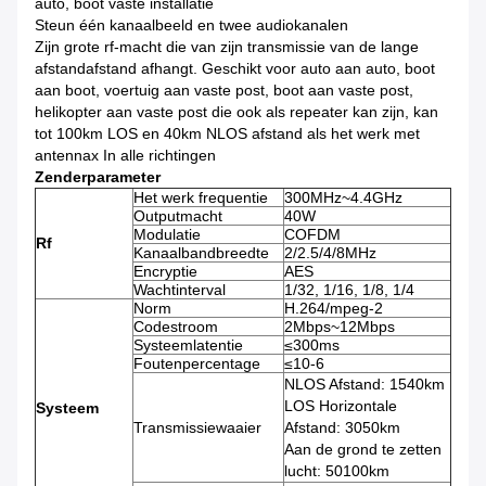
auto, boot vaste installatie
Steun één kanaalbeeld en twee audiokanalen
Zijn grote rf-macht die van zijn transmissie van de lange
afstandafstand afhangt. Geschikt voor auto aan auto, boot
aan boot, voertuig aan vaste post, boot aan vaste post,
helikopter aan vaste post die ook als repeater kan zijn, kan
tot 100km LOS en 40km NLOS afstand als het werk met
antennax In alle richtingen
Zenderparameter
Het werk frequentie
300MHz~4.4GHz
Outputmacht
40W
Modulatie
COFDM
Rf
Kanaalbandbreedte
2/2.5/4/8MHz
Encryptie
AES
Wachtinterval
1/32, 1/16, 1/8, 1/4
Norm
H.264/mpeg-2
Codestroom
2Mbps~12Mbps
Systeemlatentie
≤300ms
Foutenpercentage
≤10-6
NLOS Afstand: 1540km
LOS Horizontale
Systeem
Transmissiewaaier
Afstand: 3050km
Aan de grond te zetten
lucht: 50100km