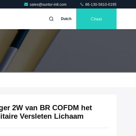
sales@suntor-intl.com
86-130-5810-0195
Citaat
Dutch
nger 2W van BR COFDM het
itaire Versleten Lichaam