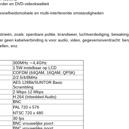
rder en DVD-videokwaliteit
esnelheidsmobiele en multi-interferentie omstandigheden
ustrieën, zoals: openbare politie, brandweer, luchtverdediging, bewaki
 geen kabelverbinding is voor audio, video, gegevensoverdracht: berg, b
ellen, enz.
300MHz ∼4,4GHz
1 ̊5W instelbaar op LCD
COFDM (64QAM, 16QAM, QPSK)
2/2.5/4/8MHz
AES 128Bit/SUNTOR Basic
Scrambling
2 Mbps 12 Mbps
H.264 (Inbedded Audio)
BNC
PAL 720 x 576
NTSC 720 x 480
30 fps
BNC vrouwelijke poort
BNC vrouwelijke poort