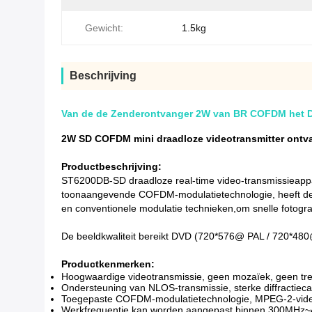
Gewicht:
1.5kg
Beschrijving
Van de de Zenderontvanger 2W van BR COFDM het Dra
2W SD COFDM mini draadloze videotransmitter ontv
Productbeschrijving:
ST6200DB-SD draadloze real-time video-transmissieappar
toonaangevende COFDM-modulatietechnologie, heeft de st
en conventionele modulatie technieken,om snelle fotogra
De beeldkwaliteit bereikt DVD (720*576@ PAL / 720*480
Productkenmerken:
Hoogwaardige videotransmissie, geen mozaïek, geen tre
Ondersteuning van NLOS-transmissie, sterke diffractiecap
Toegepaste COFDM-modulatietechnologie, MPEG-2-vid
Werkfrequentie kan worden aangepast binnen 300MH