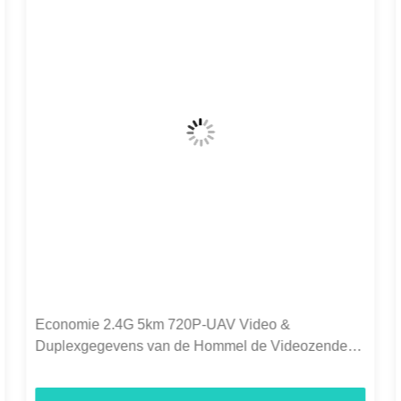
C50HPT 40-70km Mavlink 2.4GHz COFDM UAV
Video Transmitter Ultra langeafstand UP/Downlink