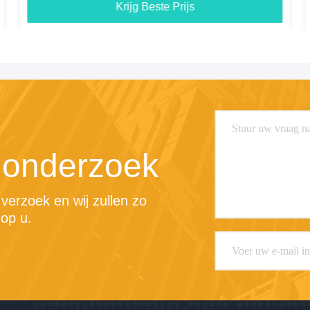
Krijg Beste Prijs
 onderzoek
erzoek en wij zullen zo 
op u.