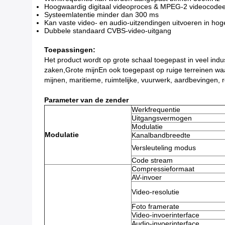
Hoogwaardig digitaal videoproces & MPEG-2 videocodee
Systeemlatentie minder dan 300 ms
Kan vaste video- en audio-uitzendingen uitvoeren in hog
Dubbele standaard CVBS-video-uitgang
Toepassingen:
Het product wordt op grote schaal toegepast in veel ind
zaken,Grote mijnEn ook toegepast op ruige terreinen waar
mijnen, maritieme, ruimtelijke, vuurwerk, aardbevingen, r
Parameter van de zender
Werkfrequentie
Uitgangsvermogen
Modulatie
Modulatie
Kanalbandbreedte
Versleuteling modus
Code stream
Compressieformaat
AV-invoer
Video-resolutie
Foto framerate
Video-invoerinterface
Audio-invoerinterface