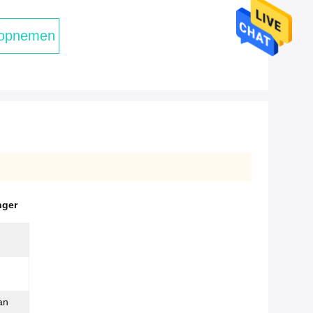
 opnemen
nger
an