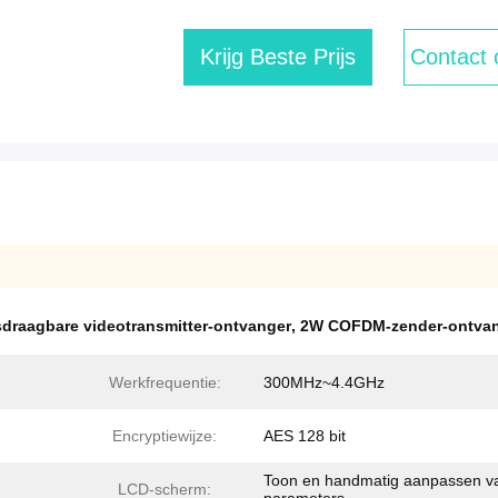
Krijg Beste Prijs
Contact
draagbare videotransmitter-ontvanger
,
2W COFDM-zender-ontva
Werkfrequentie:
300MHz~4.4GHz
Encryptiewijze:
AES 128 bit
Toon en handmatig aanpassen v
LCD-scherm: