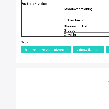
Audio en video
Stroomvoorziening
LCD-scherm
Stroomschakelaar
Grootte
Gewicht
Tags:
hd draadloze videoafzender
videowifizender