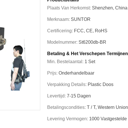
Plaats Van Herkomst:
Shenzhen, China
Merknaam:
SUNTOR
Certificering:
FCC, CE, RoHS
Modelnummer:
St6200db-BR
Betaling & Het Verschepen Termijnen
Min. Bestelaantal:
1 Set
Prijs:
Onderhandelbaar
Verpakking Details:
Plastic Doos
Levertijd:
7-15 Dagen
Betalingscondities:
T / T, Western Unio
Levering Vermogen:
1000 Vastgesteld