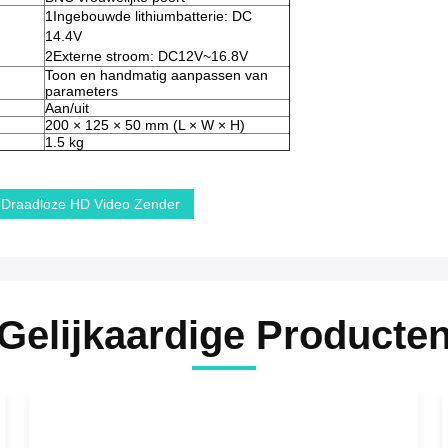
1Ingebouwde lithiumbatterie: DC
14.4V
2Externe stroom: DC12V~16.8V
Toon en handmatig aanpassen van
parameters
Aan/uit
200 × 125 × 50 mm (L × W × H)
1.5 kg
Draadloze HD Video Zender
Gelijkaardige Producte