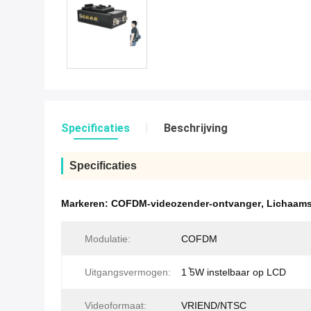
Specificaties
Beschrijving
Specificaties
Markeren:
COFDM-videozender-ontvanger
,
Lichaams
Modulatie:
COFDM
Uitgangsvermogen:
1 ̊5W instelbaar op LCD
Videoformaat:
VRIEND/NTSC