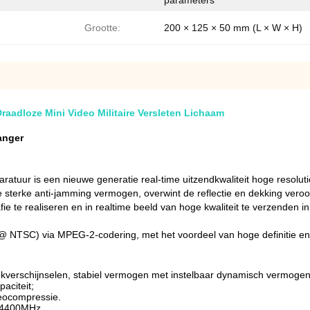
parameters
Grootte:
200 × 125 × 50 mm (L × W × H)
adloze Mini Video Militaire Versleten Lichaam
anger
atuur is een nieuwe generatie real-time uitzendkwaliteit hoge resolut
erke anti-jamming vermogen, overwint de reflectie en dekking veroorz
fie te realiseren en in realtime beeld van hoge kwaliteit te verzenden
@ NTSC) via MPEG-2-codering, met het voordeel van hoge definitie en
kverschijnselen, stabiel vermogen met instelbaar dynamisch vermogen
aciteit;
eocompressie.
z~4400MHz