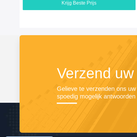
Krijg Beste Prijs
Verzend uw
Gelieve te verzenden ons uw v
spoedig mogelijk antwoorden 