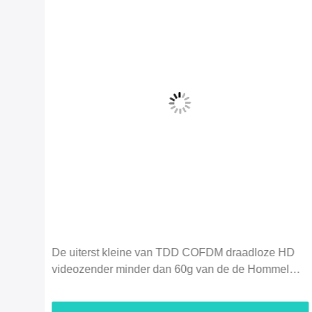
HD
Economie 2.4G 5km 720P-UAV Video &
l
Duplexgegevens van de Hommel de Videozender
HDMI - verbinding