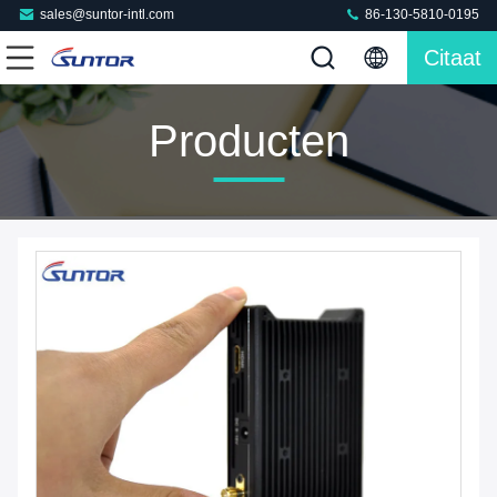
sales@suntor-intl.com
86-130-5810-0195
Citaat
Producten