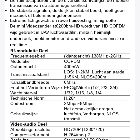
De ruimtecapaciteit van de diversiteitsontvangst, de mobiele
transmissie van de steunhoge snelheid
De stabiele signalen, duidelijk en stabiel beeld, heeft geen
mozaïek of belemmeringsfenomeen
Extreme lichtgewicht en ruwe huisvesting, minigrootte
De mini Videozender st6200bm-HD wordt van HD COFDM
wijd gebruikt in UAV luchtvaartfilm, militair, heimelijk
onderzoek, beeldmonitor en draadloze videotransmissie in
real time.
Rf-modulatie Deel
Frequentiegebied
(klantgericht) 138MHz~2GHz
Modulatie
COFDM
Outputmacht
400mW
LOS: 1~2KM, Lucht aan aarde:
Transmissieafstand
1~5KM, NLOS>200m
Kanaalbandbreedte
6MHz
Fout het Verbeteren Wijze
FEC@Viterbi (1/2, 2/3, 3/4)
Wachtinterval
1/32, 1/16, 1/8, 1/4
Technische Norm
H.264
Codestroom
2Mbps~8Mbps
Het gemakkelijke dragen,
Gebruikswijze
luchtfoto, Verborgen, NLOS
transmit
Video-audio Deel
Afbeeldingsresolutie
HD720P (1280*720)
Compressieformaat
H.264/meg-2