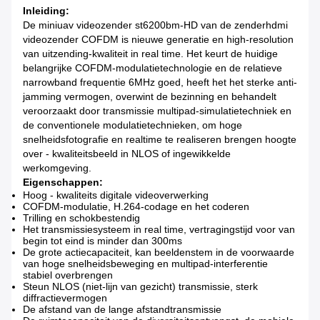
Inleiding:
De miniuav videozender st6200bm-HD van de zenderhdmi
videozender COFDM is nieuwe generatie en high-resolution
van uitzending-kwaliteit in real time. Het keurt de huidige
belangrijke COFDM-modulatietechnologie en de relatieve
narrowband frequentie 6MHz goed, heeft het het sterke anti-
jamming vermogen, overwint de bezinning en behandelt
veroorzaakt door transmissie multipad-simulatietechniek en
de conventionele modulatietechnieken, om hoge
snelheidsfotografie en realtime te realiseren brengen hoogte
over - kwaliteitsbeeld in NLOS of ingewikkelde
werkomgeving.
Eigenschappen:
Hoog - kwaliteits digitale videoverwerking
COFDM-modulatie, H.264-codage en het coderen
Trilling en schokbestendig
Het transmissiesysteem in real time, vertragingstijd voor van
begin tot eind is minder dan 300ms
De grote actiecapaciteit, kan beeldenstem in de voorwaarde
van hoge snelheidsbeweging en multipad-interferentie
stabiel overbrengen
Steun NLOS (niet-lijn van gezicht) transmissie, sterk
diffractievermogen
De afstand van de lange afstandtransmissie