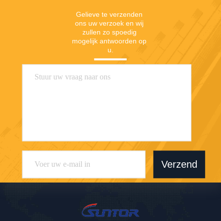
Gelieve te verzenden 
ons uw verzoek en wij 
zullen zo spoedig 
mogelijk antwoorden op 
u.
Verzend