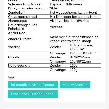
Beeld fps
Standard 24,50,60 fps
Video-audio I/O-poort
Digitale HDMI-haven
De Fysieke Interface van rf
SMA
Zenderlicht
Het videoscherm, kanaal toont
Ontvangerssignaal
Het licht toont het sterke signaal
Alarmoutput
Videoverlies, beeldverlies
Het ontvangen van
Verticaal
Polarisatie
Ander Deel
Komt met nieuw beginknoop en
Andere Functie
kanaal controlerend knoop
DC2.75 haven,
Voeding
Zender
DC9-16V
Ontvanger
DC5.5, DC9-16V
Grootte
Zender
89*62*22mm
Ontvanger
108*88*21mm
Netto Gewicht
Zender
120g
Ontvanger
170g
Tags:
hd draadloze videoafzender
videowifizender
Draadloze HD Video Zender