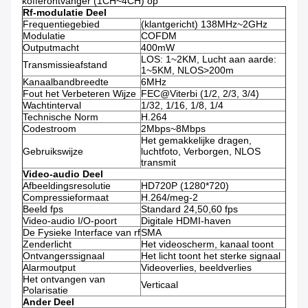
kofferontvanger (1CH~4CH) op
Rf-modulatie Deel
Frequentiegebied
(klantgericht) 138MHz~2GHz
Modulatie
COFDM
Outputmacht
400mW
LOS: 1~2KM, Lucht aan aarde:
Transmissieafstand
1~5KM, NLOS>200m
Kanaalbandbreedte
6MHz
Fout het Verbeteren Wijze
FEC@Viterbi (1/2, 2/3, 3/4)
Wachtinterval
1/32, 1/16, 1/8, 1/4
Technische Norm
H.264
Codestroom
2Mbps~8Mbps
Het gemakkelijke dragen,
Gebruikswijze
luchtfoto, Verborgen, NLOS
transmit
Video-audio Deel
Afbeeldingsresolutie
HD720P (1280*720)
Compressieformaat
H.264/meg-2
Beeld fps
Standard 24,50,60 fps
Video-audio I/O-poort
Digitale HDMI-haven
De Fysieke Interface van rf
SMA
Zenderlicht
Het videoscherm, kanaal toont
Ontvangerssignaal
Het licht toont het sterke signaal
Alarmoutput
Videoverlies, beeldverlies
Het ontvangen van
Verticaal
Polarisatie
Ander Deel