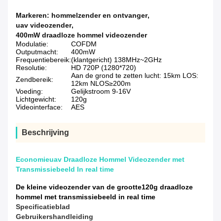
Markeren:
hommelzender en ontvanger
,
uav videozender
,
400mW draadloze hommel videozender
Modulatie:
COFDM
Outputmacht:
400mW
Frequentiebereik:
(klantgericht) 138MHz~2GHz
Resolutie:
HD 720P (1280*720)
Aan de grond te zetten lucht: 15km LOS:
Zendbereik:
12km NLOS≥200m
Voeding:
Gelijkstroom 9-16V
Lichtgewicht:
120g
Videointerface:
AES
Beschrijving
Economieuav Draadloze Hommel Videozender met
Transmissiebeeld In real time
De kleine videozender van de grootte120g draadloze
hommel met transmissiebeeld in real time
Specificatieblad
Gebruikershandleiding