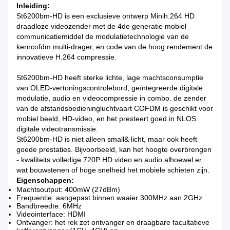
Inleiding:
St6200bm-HD is een exclusieve ontwerp Minih.264 HD
draadloze videozender met de 4de generatie mobiel
communicatiemiddel de modulatietechnologie van de
kerncofdm multi-drager, en code van de hoog rendement de
innovatieve H.264 compressie.
St6200bm-HD heeft sterke lichte, lage machtsconsumptie
van OLED-vertoningscontrolebord, geïntegreerde digitale
modulatie, audio en videocompressie in combo. de zender
van de afstandsbedieningluchtvaart COFDM is geschikt voor
mobiel beeld, HD-video, en het presteert goed in NLOS
digitale videotransmissie.
St6200bm-HD is niet alleen small& licht, maar ook heeft
goede prestaties. Bijvoorbeeld, kan het hoogte overbrengen
- kwaliteits volledige 720P HD video en audio alhoewel er
wat bouwstenen of hoge snelheid het mobiele schieten zijn.
Eigenschappen:
Machtsoutput: 400mW (27dBm)
Frequentie: aangepast binnen waaier 300MHz aan 2GHz
Bandbreedte: 6MHz
Videointerface: HDMI
Ontvanger: het rek zet ontvanger en draagbare facultatieve