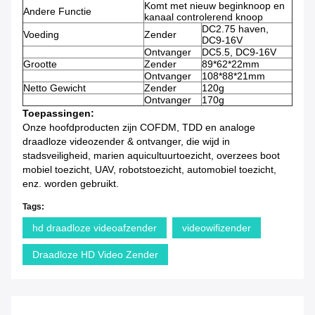
Komt met nieuw beginknoop en
Andere Functie
kanaal controlerend knoop
DC2.75 haven,
Voeding
Zender
DC9-16V
Ontvanger
DC5.5, DC9-16V
Grootte
Zender
89*62*22mm
Ontvanger
108*88*21mm
Netto Gewicht
Zender
120g
Ontvanger
170g
Toepassingen:
Onze hoofdproducten zijn COFDM, TDD en analoge
draadloze videozender & ontvanger, die wijd in
stadsveiligheid, marien aquicultuurtoezicht, overzees boot
mobiel toezicht, UAV, robotstoezicht, automobiel toezicht,
enz. worden gebruikt.
Tags:
hd draadloze videoafzender
videowifizender
Draadloze HD Video Zender