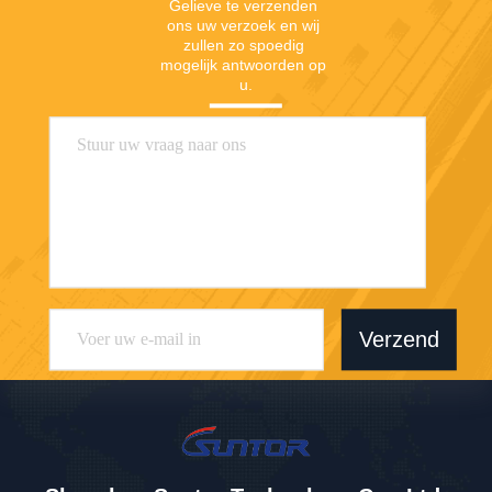
Gelieve te verzenden 
ons uw verzoek en wij 
zullen zo spoedig 
mogelijk antwoorden op 
u.
Verzend