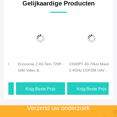
Gelijkaardige Producten
D
Economie 2.4G 5km 720P-
C50HPT 40-70km Mavlink
C
UAV Video &
2.4GHz COFDM UAV
vi
Duplexgegevens van de
Video Transmitter Ultra
CO
Hommel de Videozender
langeafstand UP/Downlink
ge
Krijg Beste Prijs
Krijg Beste Prijs
HDMI - verbinding
vi
Verzend uw onderzoek