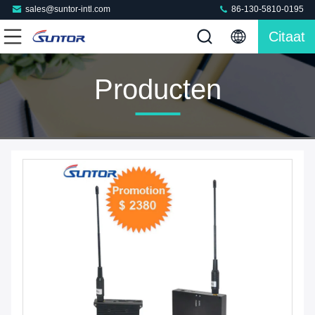
sales@suntor-intl.com
86-130-5810-0195
Citaat
Producten