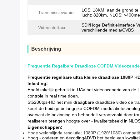
LOS: 18KM, aan de grond te 
Transmissiewaaier:
lucht: 820km, NLOS: >400me
SDI/Hoge Definitieinterface V
Videointerface:
verschillende media/CVBS
Beschrijving
Frequentie Regelbare Draadloze COFDM Videozender
Frequentie regelbare ultra kleine draadloze 1080P 
Inleiding:
Hoofdzakelijk gebruikt in UAV het videoscenario van de 
controle in real time doen.
St6200tps-HD het mini draagbare draadloze video de tran
keurt de huidige belangrijke COFDM-modulatietechnologie
overwint de bezinning en behandelt veroorzaakt door tra
realiseren brengen hoogte over - kwaliteitsbeeld in NL
Eigenschappen:
Hoge welomlijnde resolutie: 1080P (1920*1080) compati
Hoog - coderen en decoding&DVD het beeld van kwaliteit