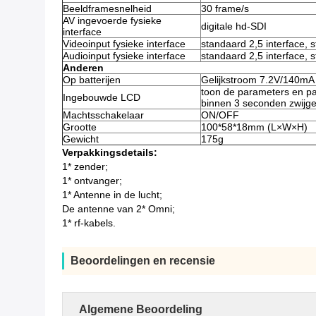
Beeldframesnelheid
30 frame/s
AV ingevoerde fysieke
digitale hd-SDI
interface
Videoinput fysieke interface
standaard 2,5 interface, 
Audioinput fysieke interface
standaard 2,5 interface, 
Anderen
Op batterijen
Gelijkstroom 7.2V/140mA 
toon de parameters en pa
Ingebouwde LCD
binnen 3 seconden zwijg
Machtsschakelaar
ON/OFF
Grootte
100*58*18mm (L×W×H)
Gewicht
175g
Verpakkingsdetails:
1* zender;
1* ontvanger;
1* Antenne in de lucht;
De antenne van 2* Omni;
1* rf-kabels.
Beoordelingen en recensie
Algemene Beoordeling