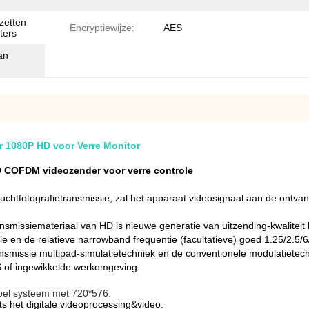
zetten
Encryptiewijze:
AES
ters
an
 1080P HD voor Verre Monitor
HD COFDM videozender voor verre controle
Luchtfotografietransmissie, zal het apparaat videosignaal aan de ont
smissiemateriaal van HD is nieuwe generatie van uitzending-kwaliteit h
 en de relatieve narrowband frequentie (facultatieve) goed 1.25/2.5/
nsmissie multipad-simulatietechniek en de conventionele modulatietech
OS of ingewikkelde werkomgeving.
bel systeem met 720*576.
s het digitale videoprocessing&video.