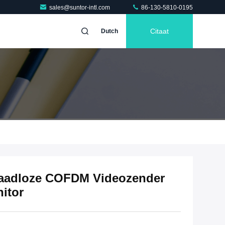
sales@suntor-intl.com
86-130-5810-0195
Citaat
Dutch
raadloze COFDM Videozender
itor