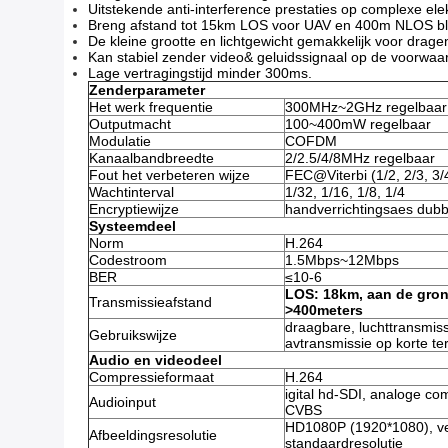
Uitstekende anti-interference prestaties op complexe e
Breng afstand tot 15km LOS voor UAV en 400m NLOS blo
De kleine grootte en lichtgewicht gemakkelijk voor drage
Kan stabiel zender video& geluidssignaal op de voorwaar
Lage vertragingstijd minder 300ms.
Zenderparameter
Het werk frequentie
300MHz~2GHz regelbaar
Outputmacht
100~400mW regelbaar
Modulatie
COFDM
Kanaalbandbreedte
2/2.5/4/8MHz regelbaar
Fout het verbeteren wijze
FEC@Viterbi (1/2, 2/3, 3/
Wachtinterval
1/32, 1/16, 1/8, 1/4
Encryptiewijze
handverrichtingsaes dubb
Systeemdeel
Norm
H.264
Codestroom
1.5Mbps~12Mbps
BER
≤10-6
LOS: 18km, aan de gron
Transmissieafstand
>400meters
draagbare, luchttransmis
Gebruikswijze
avtransmissie op korte te
Audio en videodeel
Compressieformaat
H.264
igital hd-SDI, analoge co
Audioinput
CVBS
HD1080P (1920*1080), ve
Afbeeldingsresolutie
standaardresolutie