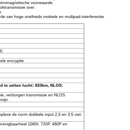
lektromagnetische voorwaarde.
ktransmissie over.
n.
de van hoge snelheids mobiele en multipad-interferentie.
4)
ele encryptie
d te zetten lucht: 820km, NLOS:
sie, verborgen transmissie en NLOS
rmijn
mplexe de norm dubbele input 2,5 en 3,5 van
renigbaarheid 1080I, 720P, 480P en