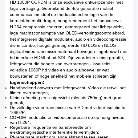
HD 1080P COFDM is onze exclusieve ontwerpzender met
lage vertraging. Gebruikend de 4de generatie mobiel
communicatiemiddel de modulatietechnologie van de
kerncofdm multi-drager, hoog rendement het innovatieve
H.264 compressie coderen, geïntegreerd met lichtgewicht,
lage machtsconsumptie van OLED-vertoningscontrolebord,
het integreren digitale modulatie, audio en videocompressie
die in combo, hoogst geïntegreerde HD LOS en NLOS
digitaal videotransmissiemateriaal bewegen. Ingebouwd met
hd interface HDMI of hd-SDI. Zijn voordelen kleine grootte,
lichtgewicht die hoogte kan overbrengen - kwaliteits
volledige 1080P hd video en audio alhoewel er wat
bouwstenen of hoge snelheid het mobiele schieten zijn.
Eigenschappen:
Handbediend ontwerp met lichtgewicht; Video die terwijl het
filmen overbrengen;
Kleine afmeting en lichtgewicht (slechts 750mg) met groot
gemak;
De volledige videotransmissie van HD met videoresolutie tot
1080i/P;
COFDM-modulatie en videocompressie de op hoog niveau
van H.264;
Regelbare frequentie en bandbreedte om
elektromagnetische interferentie te vermijden;
Rf-regelbare macht om lange afstand te realiseren;