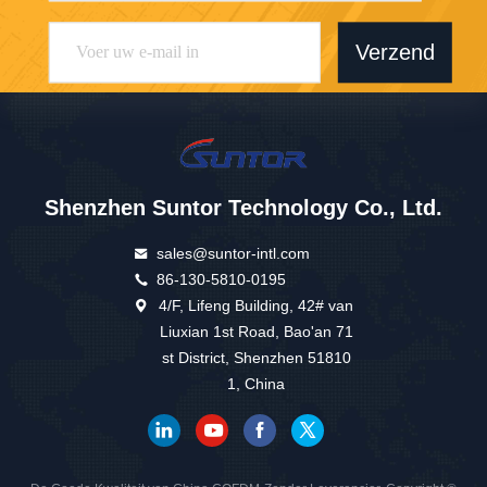
Verzend
Shenzhen Suntor Technology Co., Ltd.
sales@suntor-intl.com
86-130-5810-0195
4/F, Lifeng Building, 42# van
Liuxian 1st Road, Bao'an 71
st District, Shenzhen 51810
1, China