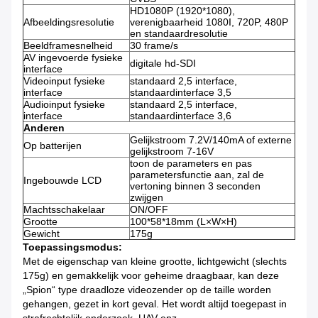
HD1080P (1920*1080),
Afbeeldingsresolutie
verenigbaarheid 1080I, 720P, 480P
en standaardresolutie
Beeldframesnelheid
30 frame/s
AV ingevoerde fysieke
digitale hd-SDI
interface
Videoinput fysieke
standaard 2,5 interface,
interface
standaardinterface 3,5
Audioinput fysieke
standaard 2,5 interface,
interface
standaardinterface 3,6
Anderen
Gelijkstroom 7.2V/140mA of externe
Op batterijen
gelijkstroom 7-16V
toon de parameters en pas
parametersfunctie aan, zal de
Ingebouwde LCD
vertoning binnen 3 seconden
zwijgen
Machtsschakelaar
ON/OFF
Grootte
100*58*18mm (L×W×H)
Gewicht
175g
Toepassingsmodus:
Met de eigenschap van kleine grootte, lichtgewicht (slechts
175g) en gemakkelijk voor geheime draagbaar, kan deze
„Spion“ type draadloze videozender op de taille worden
gehangen, gezet in kort geval. Het wordt altijd toegepast in