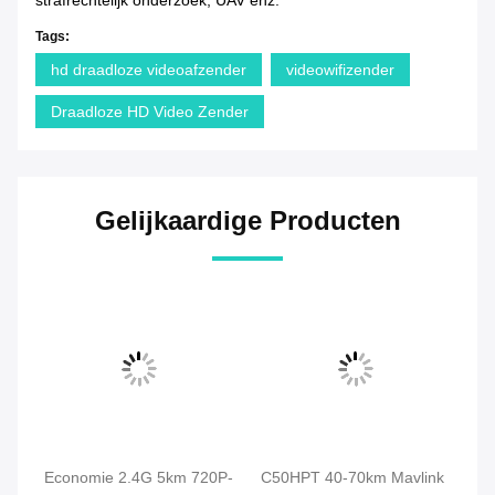
strafrechtelijk onderzoek, UAV enz.
Tags:
hd draadloze videoafzender
videowifizender
Draadloze HD Video Zender
Gelijkaardige Producten
D
Economie 2.4G 5km 720P-
C50HPT 40-70km Mavlink
C