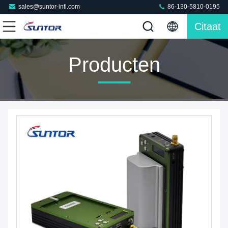
sales@suntor-intl.com
86-130-5810-0195
Citaat
Producten