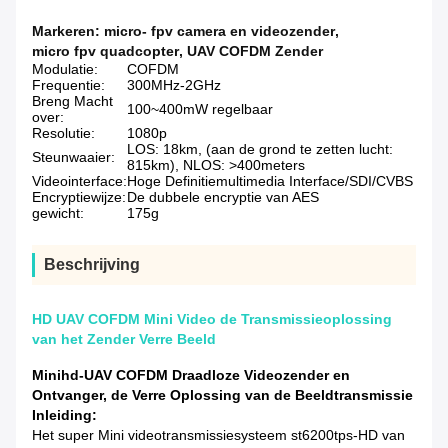
Markeren:
micro- fpv camera en videozender
,
micro fpv quadcopter
,
UAV COFDM Zender
Modulatie:
COFDM
Frequentie:
300MHz-2GHz
Breng Macht
100~400mW regelbaar
over:
Resolutie:
1080p
LOS: 18km, (aan de grond te zetten lucht:
Steunwaaier:
815km), NLOS: >400meters
Videointerface:
Hoge Definitiemultimedia Interface/SDI/CVBS
Encryptiewijze:
De dubbele encryptie van AES
gewicht:
175g
Beschrijving
HD UAV COFDM Mini Video de Transmissieoplossing
van het Zender Verre Beeld
Minihd-UAV COFDM Draadloze Videozender en
Ontvanger, de Verre Oplossing van de Beeldtransmissie
Inleiding:
Het super Mini videotransmissiesysteem st6200tps-HD van