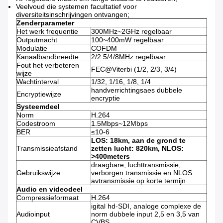
Veelvoud die systemen facultatief voor
diversiteitsinschrijvingen ontvangen;
Zenderparameter
Het werk frequentie
300MHz~2GHz regelbaar
Outputmacht
100~400mW regelbaar
Modulatie
COFDM
Kanaalbandbreedte
2/2.5/4/8MHz regelbaar
Fout het verbeteren
FEC@Viterbi (1/2, 2/3, 3/4)
wijze
Wachtinterval
1/32, 1/16, 1/8, 1/4
handverrichtingsaes dubbele
Encryptiewijze
encryptie
Systeemdeel
Norm
H.264
Codestroom
1.5Mbps~12Mbps
BER
≤10-6
LOS: 18km, aan de grond te
Transmissieafstand
zetten lucht: 820km, NLOS:
>400meters
draagbare, luchttransmissie,
Gebruikswijze
verborgen transmissie en NLOS
avtransmissie op korte termijn
Audio en videodeel
Compressieformaat
H.264
igital hd-SDI, analoge complexe de
Audioinput
norm dubbele input 2,5 en 3,5 van
CVBS