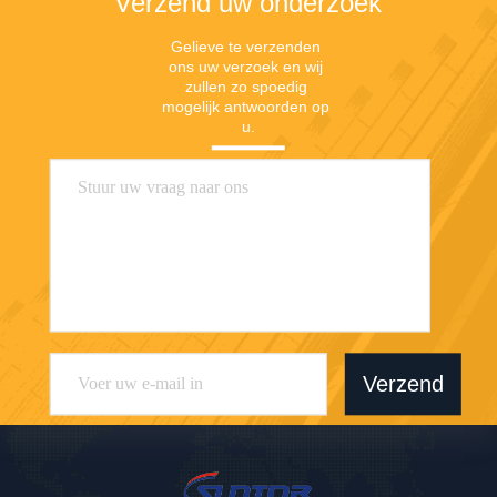
Verzend uw onderzoek
Gelieve te verzenden 
ons uw verzoek en wij 
zullen zo spoedig 
mogelijk antwoorden op 
u.
Verzend