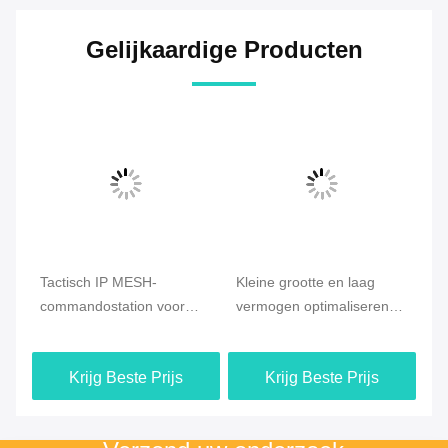
Gelijkaardige Producten
t
Tactisch IP MESH-
Kleine grootte en laag
CO
ne
commandostation voor
vermogen optimaliseren
Me
nood- en
drone mesh radio met
Ra
dronecommunicatie
snelle inzet en lange
Dr
Krijg Beste Prijs
Krijg Beste Prijs
afstand drone
Zo
connectiviteit