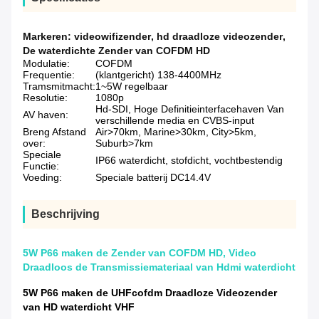
Markeren:
videowifizender
,
hd draadloze videozender
,
De waterdichte Zender van COFDM HD
Modulatie:
COFDM
Frequentie:
(klantgericht) 138-4400MHz
Tramsmitmacht:
1~5W regelbaar
Resolutie:
1080p
Hd-SDI, Hoge Definitieinterfacehaven Van
AV haven:
verschillende media en CVBS-input
Breng Afstand
Air>70km, Marine>30km, City>5km,
over:
Suburb>7km
Speciale
IP66 waterdicht, stofdicht, vochtbestendig
Functie:
Voeding:
Speciale batterij DC14.4V
Beschrijving
5W P66 maken de Zender van COFDM HD, Video
Draadloos de Transmissiemateriaal van Hdmi waterdicht
5W P66 maken de UHFcofdm Draadloze Videozender
van HD waterdicht VHF