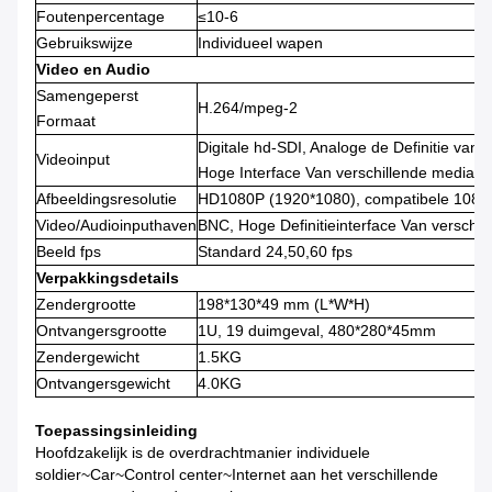
Foutenpercentage
≤10-6
Gebruikswijze
Individueel wapen
Video en Audio
Samengeperst
H.264/mpeg-2
Formaat
Digitale hd-SDI, Analoge de Definitie van 
Videoinput
Hoge Interface Van verschillende media,
Afbeeldingsresolutie
HD1080P (1920*1080), compatibele 1080I
Video/Audioinputhaven
BNC, Hoge Definitieinterface Van verschil
Beeld fps
Standard 24,50,60 fps
Verpakkingsdetails
Zendergrootte
198*130*49 mm (L*W*H)
Ontvangersgrootte
1U, 19 duimgeval, 480*280*45mm
Zendergewicht
1.5KG
Ontvangersgewicht
4.0KG
Toepassingsinleiding
Hoofdzakelijk is de overdrachtmanier individuele
soldier~Car~Control center~Internet aan het verschillende