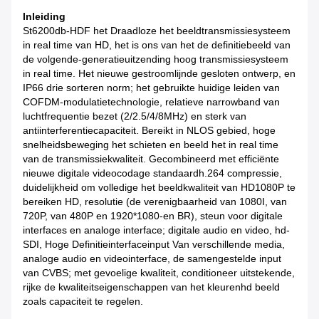
Inleiding
St6200db-HDF het Draadloze het beeldtransmissiesysteem
in real time van HD, het is ons van het de definitiebeeld van
de volgende-generatieuitzending hoog transmissiesysteem
in real time. Het nieuwe gestroomlijnde gesloten ontwerp, en
IP66 drie sorteren norm; het gebruikte huidige leiden van
COFDM-modulatietechnologie, relatieve narrowband van
luchtfrequentie bezet (2/2.5/4/8MHz) en sterk van
antiinterferentiecapaciteit. Bereikt in NLOS gebied, hoge
snelheidsbeweging het schieten en beeld het in real time
van de transmissiekwaliteit. Gecombineerd met efficiënte
nieuwe digitale videocodage standaardh.264 compressie,
duidelijkheid om volledige het beeldkwaliteit van HD1080P te
bereiken HD, resolutie (de verenigbaarheid van 1080I, van
720P, van 480P en 1920*1080-en BR), steun voor digitale
interfaces en analoge interface; digitale audio en video, hd-
SDI, Hoge Definitieinterfaceinput Van verschillende media,
analoge audio en videointerface, de samengestelde input
van CVBS; met gevoelige kwaliteit, conditioneer uitstekende,
rijke de kwaliteitseigenschappen van het kleurenhd beeld
zoals capaciteit te regelen.