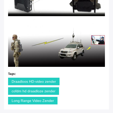
Tags:
Draadloos HD-video zender
cofdm hd draadloze zender
Long Range Video Zender