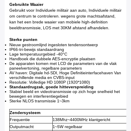
Gebruikte Waaier
Gebruikt voor Individuele militair aan auto, Individuele militair
om centrum te controleren. wegens grote machtsafstand,
kan het een brede waaier van mobiele high-definition
beeldtransmissie, LOS met 30KM afstand afhandelen.
Sterke punten
Nieuw gestroomlijnd ingesloten tendensontwerp
IP66-tri-bewijs standaardrang
Lage temperatuurgebied -40°C
Handboek die dubbele AES-encryptie plaatsen
De apparaten komen met LCD de parameters van de vlak
paneelvertoning, regelbare parameters
AV haven: Digitale hd-SDI, Hoge Definitieinterfacehaven Van
verschillende media en CVBS-input
Resolutie: Volledige HD 1080P (1920*1080)
Standaardrugzak, goede hitteverspreiding
Stabiel beeld en videotransmissie op zich hoge snelheid het
bewegen en interferentiegebied
Sterke NLOS transmissie 1~3km
Zendersysteem
Frequentie
138Mhz~4400MHz klantgericht
Outputmacht
1~5W regelbaar