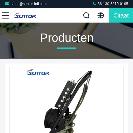
sales@suntor-intl.com
86-130-5810-0195
Citaat
Producten