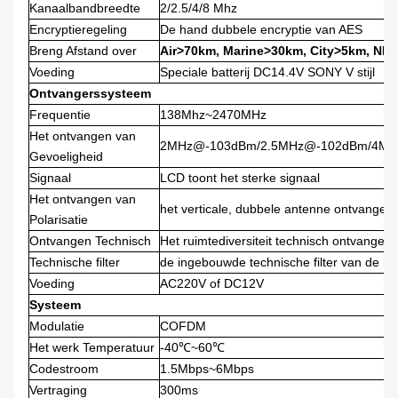
Kanaalbandbreedte
2/2.5/4/8 Mhz
Encryptieregeling
De hand dubbele encryptie van AES
Breng Afstand over
Air>70km, Marine>30km, City>5km, N
Voeding
Speciale batterij DC14.4V SONY V stijl
Ontvangerssysteem
Frequentie
138Mhz~2470MHz
Het ontvangen van
2MHz@-103dBm/2.5MHz@-102dBm/4M
Gevoeligheid
Signaal
LCD toont het sterke signaal
Het ontvangen van
het verticale, dubbele antenne ontvangen
Polarisatie
Ontvangen Technisch
Het ruimtediversiteit technisch ontvangen
Technische filter
de ingebouwde technische filter van de ho
Voeding
AC220V of DC12V
Systeem
Modulatie
COFDM
Het werk Temperatuur
-40℃~60℃
Codestroom
1.5Mbps~6Mbps
Vertraging
300ms