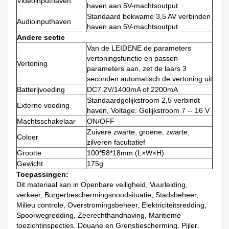
Videoinputhaven
haven aan 5V-machtsoutput
Standaard bekwame 3,5 AV verbinden
Audioinputhaven
haven aan 5V-machtsoutput
Andere sectie
Van de LEIDENE de parameters
vertoningsfunctie en passen
Vertoning
parameters aan, zet de laars 3
seconden automatisch de vertoning uit
Batterijvoeding
DC7.2V/1400mA of 2200mA
Standaardgelijkstroom 2,5 verbindt
Externe voeding
haven, Voltage: Gelijkstroom 7 -- 16 V
Machtsschakelaar
ON/OFF
Zuivere zwarte, groene, zwarte,
Coloer
zilveren facultatief
Grootte
100*58*18mm (L×W×H)
Gewicht
175g
Toepassingen:
Dit materiaal kan in Openbare veiligheid, Vuurleiding,
verkeer, Burgerbeschermingsnoodsituatie, Stadsbeheer,
Milieu controle, Overstromingsbeheer, Elektriciteitsredding,
Spoorwegredding, Zeerechthandhaving, Maritieme
toezichtinspecties, Douane en Grensbescherming, Pijler