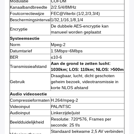
Modulatie
COFDM
Kanaalbandbreedte
2/2.5/4/8MHz
Foutcorrectiewijze
FEC@Viterbi (1/2,2/3,3/4)
Beschermingsinterval
1/32,1/16,1/8,1/4
De dubbele AES-encryptie kan
Encryptie
manueel worden geplaatst
Systeemsectie
Norm
Mpeg-2
Datumtarief
1.5Mbps~6Mbps
BER
≤10-6
Aan de grond te zetten lucht:
Transmissieafstand
1030km; LOS: 110km; NLOS: >500m
Draagbaar, lucht, dicht geschoten
Gebruik
geheim bezoek, videotransmissie in
korte NLOS afstand
Audio videosectie
Compressieformaten
H.264/mpeg-2
Videoinput
PAL/NTSC
Audioinput
Linkerzijde/juist
Resolutie: 720*576, Frames per
Beeldduidelijkheid
seconde: 25 f/s
Standaard bekwame 2,5 AV verbinden