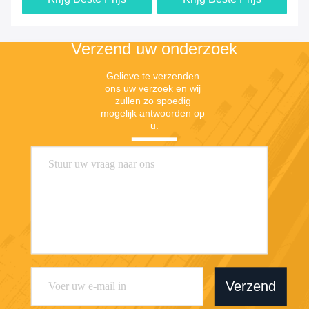
Verzend uw onderzoek
Gelieve te verzenden 
ons uw verzoek en wij 
zullen zo spoedig 
mogelijk antwoorden op 
u.
Verzend