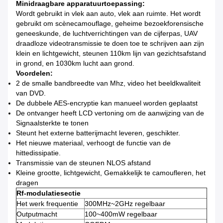
Minidraagbare apparatuurtoepassing:
Wordt gebruikt in vlek aan auto, vlek aan ruimte. Het wordt
gebruikt om scènecamouflage, geheime bezoekforensische
geneeskunde, de luchtverrichtingen van de cijferpas, UAV
draadloze videotransmissie te doen toe te schrijven aan zijn
klein en lichtgewicht, steunen 110km lijn van gezichtsafstand
in grond, en 1030km lucht aan grond.
Voordelen:
2 de smalle bandbreedte van Mhz, video het beeldkwaliteit
van DVD.
De dubbele AES-encryptie kan manueel worden geplaatst
De ontvanger heeft LCD vertoning om de aanwijzing van de
Signaalsterkte te tonen
Steunt het externe batterijmacht leveren, geschikter.
Het nieuwe materiaal, verhoogt de functie van de
hittedissipatie.
Transmissie van de steunen NLOS afstand
Kleine grootte, lichtgewicht, Gemakkelijk te camoufleren, het
dragen
Rf-modulatiesectie
Het werk frequentie
300MHz~2GHz regelbaar
Outputmacht
100~400mW regelbaar