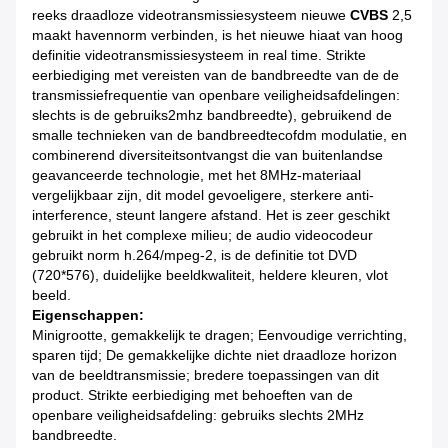
reeks draadloze videotransmissiesysteem nieuwe
CVBS
2,5
maakt havennorm verbinden, is het nieuwe hiaat van hoog
definitie videotransmissiesysteem in real time. Strikte
eerbiediging met vereisten van de bandbreedte van de de
transmissiefrequentie van openbare veiligheidsafdelingen:
slechts is de gebruiks2mhz bandbreedte), gebruikend de
smalle technieken van de bandbreedtecofdm modulatie, en
combinerend diversiteitsontvangst die van buitenlandse
geavanceerde technologie, met het 8MHz-materiaal
vergelijkbaar zijn, dit model gevoeligere, sterkere anti-
interference, steunt langere afstand. Het is zeer geschikt
gebruikt in het complexe milieu; de audio videocodeur
gebruikt norm h.264/mpeg-2, is de definitie tot DVD
(720*576), duidelijke beeldkwaliteit, heldere kleuren, vlot
beeld.
Eigenschappen:
Minigrootte, gemakkelijk te dragen; Eenvoudige verrichting,
sparen tijd; De gemakkelijke dichte niet draadloze horizon
van de beeldtransmissie; bredere toepassingen van dit
product. Strikte eerbiediging met behoeften van de
openbare veiligheidsafdeling: gebruiks slechts 2MHz
bandbreedte.