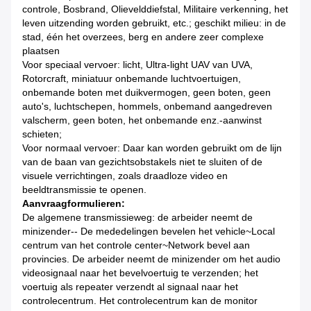
controle, Bosbrand, Olievelddiefstal, Militaire verkenning, het
leven uitzending worden gebruikt, etc.; geschikt milieu: in de
stad, één het overzees, berg en andere zeer complexe
plaatsen
Voor speciaal vervoer: licht, Ultra-light UAV van UVA,
Rotorcraft, miniatuur onbemande luchtvoertuigen,
onbemande boten met duikvermogen, geen boten, geen
auto's, luchtschepen, hommels, onbemand aangedreven
valscherm, geen boten, het onbemande enz.-aanwinst
schieten;
Voor normaal vervoer: Daar kan worden gebruikt om de lijn
van de baan van gezichtsobstakels niet te sluiten of de
visuele verrichtingen, zoals draadloze video en
beeldtransmissie te openen.
Aanvraagformulieren:
De algemene transmissieweg: de arbeider neemt de
minizender-- De mededelingen bevelen het vehicle~Local
centrum van het controle center~Network bevel aan
provincies. De arbeider neemt de minizender om het audio
videosignaal naar het bevelvoertuig te verzenden; het
voertuig als repeater verzendt al signaal naar het
controlecentrum. Het controlecentrum kan de monitor