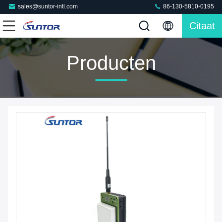
sales@suntor-intl.com
86-130-5810-0195
Citaat
Producten