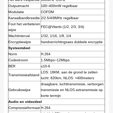
Outputmacht
100~400mW regelbaar
Modulatie
COFDM
Kanaalbandbreedte
2/2.5/4/8MHz regelbaar
Fout het verbeteren
FEC@Viterbi (1/2, 2/3, 3/4)
wijze
Wachtinterval
1/32, 1/16, 1/8, 1/4
Encryptiewijze
handverrichtingsaes dubbele encryptie
Systeemdeel
Norm
H.264
Codestroom
1.5Mbps~12Mbps
BER
≤10-6
LOS: 18KM, aan de grond te zetten
Transmissieafstand
lucht: 820km, NLOS: >400meters
draagbare, luchttransmissie, verborgen
Gebruikswijze
transmissie en NLOS avtransmissie op
korte termijn
Audio en videodeel
Compressieformaat
H.264