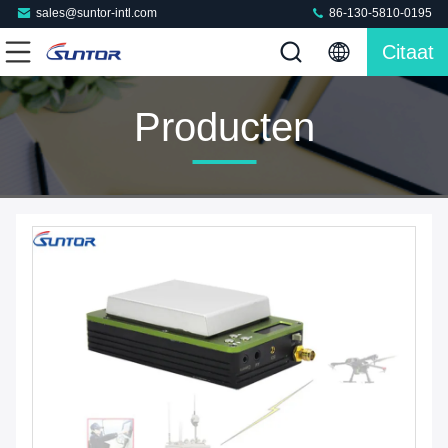
sales@suntor-intl.com
86-130-5810-0195
Citaat
Producten