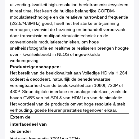
uitzending-kwaliteit high-resolution beeldtransmissiesysteem
in real time. Het keurt de huidige belangrijke COFDM-
modulatietechnologie en de relatieve narrowband frequentie
(2/2.5//4/8MHz) goed, heeft het het sterke anti-jamming
vermogen, overwint de bezinning en behandelt veroorzaakt
door transmissie multipad-simulatietechniek en de
conventionele modulatietechnieken, om hoge
snelheidsfotografie en realtime te realiseren brengen hoogte
over - kwaliteitsbeeld in NLOS of ingewikkelde
werkomgeving.
Producteigenschappen:
Het bereik van de beeldkwaliteit aan Volledige HD via H.264
codeert & decodeert, natuurlijk de benedenwaartse
verenigbaarheid van de beeldkwaliteit aan 1080I, 720P of
480P. Steun digitale interface en analoge interface, zoals de
haven CVBS van hd-SDI & van HDMI en van de simulatie.
Het voordeel van de productie omvat hoge resolutie & stelt
verhouding, goede kleurenprestaties tegenover elkaar.
Extern de
interfacedeel van
de zender
Het werk frequentie
300MHz~2GHz