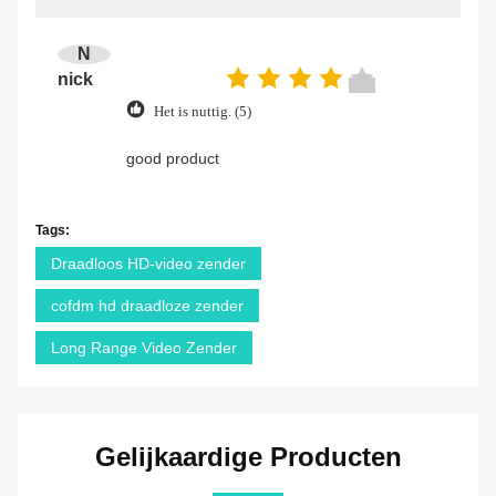
N
nick
Het is nuttig. (5)
good product
Tags:
Draadloos HD-video zender
cofdm hd draadloze zender
Long Range Video Zender
Gelijkaardige Producten