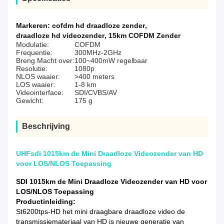
Markeren:
cofdm hd draadloze zender
,
draadloze hd videozender
,
15km COFDM Zender
Modulatie:
COFDM
Frequentie:
300MHz-2GHz
Breng Macht over:
100~400mW regelbaar
Resolutie:
1080p
NLOS waaier:
>400 meters
LOS waaier:
1-8 km
Videointerface:
SDI/CVBS/AV
Gewicht:
175 g
Beschrijving
UHFsdi 1015km de Mini Draadloze Videozender van HD
voor LOS/NLOS Toepassing
SDI 1015km de Mini Draadloze Videozender van HD voor
LOS/NLOS Toepassing
Productinleiding:
St6200tps-HD het mini draagbare draadloze video de
transmissiemateriaal van HD is nieuwe generatie van