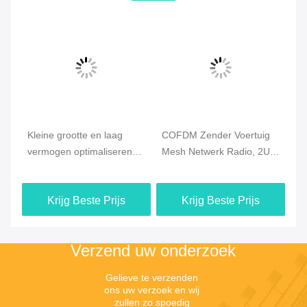
Kleine grootte en laag
COFDM Zender Voertuig
Dr
vermogen optimaliseren
Mesh Netwerk Radio, 2U
co
drone mesh radio met
Rack Mount, Ondersteunt
au
snelle inzet en lange
Draadloze Communicatie
vi
Krijg Beste Prijs
Krijg Beste Prijs
afstand drone
Zonder Centrale Gateway
connectiviteit
Verzend uw onderzoek
Gelieve te verzenden 
ons uw verzoek en wij 
zullen zo spoedig 