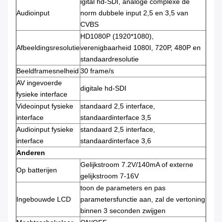
igital hd-SDI, analoge complexe de
Audioinput
norm dubbele input 2,5 en 3,5 van
CVBS
HD1080P (1920*1080),
Afbeeldingsresolutie
verenigbaarheid 1080I, 720P, 480P en
standaardresolutie
Beeldframesnelheid
30 frame/s
AV ingevoerde
digitale hd-SDI
fysieke interface
Videoinput fysieke
standaard 2,5 interface,
interface
standaardinterface 3,5
Audioinput fysieke
standaard 2,5 interface,
interface
standaardinterface 3,6
Anderen
Gelijkstroom 7.2V/140mA of externe
Op batterijen
gelijkstroom 7-16V
toon de parameters en pas
Ingebouwde LCD
parametersfunctie aan, zal de vertoning
binnen 3 seconden zwijgen