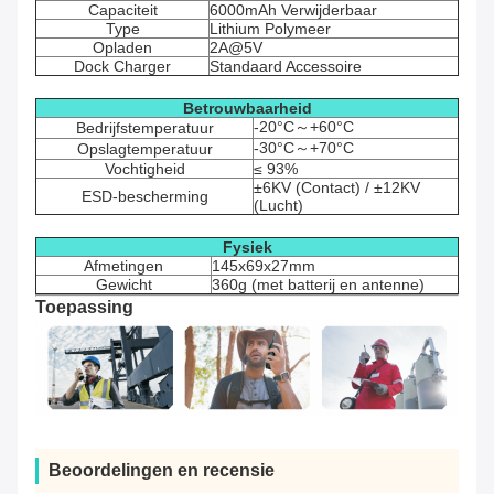
Capaciteit
6000mAh Verwijderbaar
Type
Lithium Polymeer
Opladen
2A@5V
Dock Charger
Standaard Accessoire
Betrouwbaarheid
-20°C～+60°C
Bedrijfstemperatuur
-30°C～+70°C
Opslagtemperatuur
Vochtigheid
≤ 93%
±6KV (Contact) / ±12KV
ESD-bescherming
(Lucht)
Fysiek
Afmetingen
145x69x27mm
Gewicht
360g (met batterij en antenne)
Toepassing
Beoordelingen en recensie