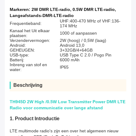
Markeren:
2W DMR LTE-radio
,
0.5W DMR LTE-radio
,
Langeafstands-DMR-LTE-radio
UHF:400-470 MHz of VHF:136-
Frequentieband:
174 MHz
Kanaal het Uit elkaar
1000 of aanpassen
plaatsen:
Verzendervermogen:
2W (hoog) / 0,5W (laag)
Android:
Android 13,0
GEHEUGEN:
3+32GB/4+64GB
USB-type:
USB Type C 2.0 / Pogo Pin
Batterij:
6000 mAh
Inbreng van stof en
IP65
water:
Beschrijving
TH945D 2W High /0.5W Low Transmitter Power DMR LTE
Radio voor communicatie over lange afstand
1.
Product Introductie
LTE multimode radio's zijn een over het algemeen nieuw