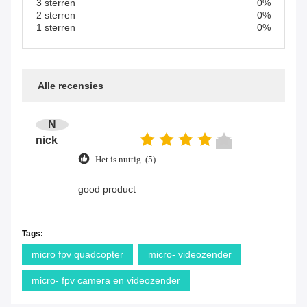
3 sterren
0%
2 sterren
0%
1 sterren
0%
Alle recensies
N
nick
Het is nuttig. (5)
good product
Tags:
micro fpv quadcopter
micro- videozender
micro- fpv camera en videozender