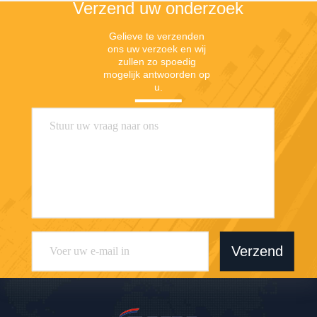
Verzend uw onderzoek
Gelieve te verzenden 
ons uw verzoek en wij 
zullen zo spoedig 
mogelijk antwoorden op 
u.
Verzend