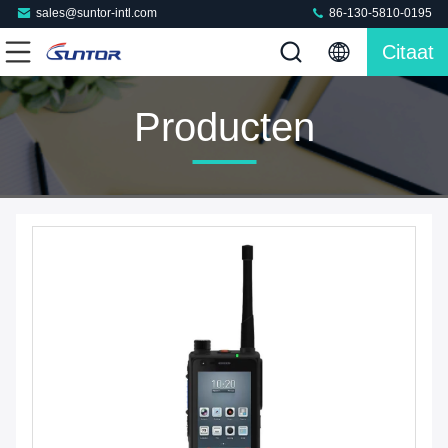
sales@suntor-intl.com
86-130-5810-0195
Citaat
Producten