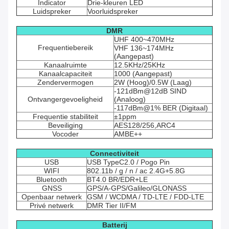
Indicator
Drie-kleuren LED
Luidspreker
Voorluidspreker
DMR
UHF 400~470MHz
Frequentiebereik
VHF 136~174MHz
(Aangepast)
Kanaalruimte
12.5KHz/25KHz
Kanaalcapaciteit
1000 (Aangepast)
Zendervermogen
2W (Hoog)/0.5W (Laag)
-121dBm@12dB SIND
Ontvangergevoeligheid
(Analoog)
-117dBm@1% BER (Digitaal)
Frequentie stabiliteit
±1ppm
Beveiliging
AES128/256,ARC4
Vocoder
AMBE++
Connectiviteit
USB
USB TypeC2.0 / Pogo Pin
WIFI
802.11b / g / n / ac 2.4G+5.8G
Bluetooth
BT4.0 BR/EDR+LE
GNSS
GPS/A-GPS/Galileo/GLONASS
Openbaar netwerk
GSM / WCDMA / TD-LTE / FDD-LTE
Privé netwerk
DMR Tier II/FM
Batterij