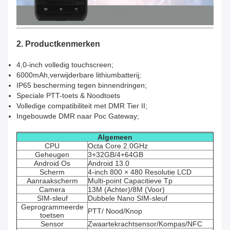
2. Productkenmerken
4,0-inch volledig touchscreen
;
6000mAh
,
verwijderbare lithiumbatterij;
IP65 bescherming tegen binnendringen;
Speciale PTT-toets & Noodtoets
Volledige compatibiliteit met DMR Tier II;
Ingebouwde DMR naar Poc Gateway;
Algemeen
CPU
Octa Core 2.0GHz
Geheugen
3+32GB/4+64GB
Android Os
Android 13.0
Scherm
4-inch 800 × 480 Resolutie LCD
Aanraakscherm
Multi-point Capacitieve Tp
Camera
13M (Achter)/8M (Voor)
SIM-sleuf
Dubbele Nano SIM-sleuf
Geprogrammeerde
PTT/ Nood/Knop
toetsen
Sensor
Zwaartekrachtsensor/Kompas/NFC