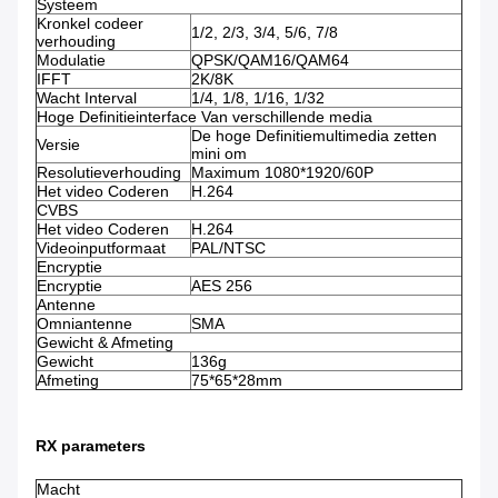
Systeem
Kronkel codeer
1/2, 2/3, 3/4, 5/6, 7/8
verhouding
Modulatie
QPSK/QAM16/QAM64
IFFT
2K/8K
Wacht Interval
1/4, 1/8, 1/16, 1/32
Hoge Definitieinterface Van verschillende media
De hoge Definitiemultimedia zetten
Versie
mini om
Resolutieverhouding
Maximum 1080*1920/60P
Het video Coderen
H.264
CVBS
Het video Coderen
H.264
Videoinputformaat
PAL/NTSC
Encryptie
Encryptie
AES 256
Antenne
Omniantenne
SMA
Gewicht & Afmeting
Gewicht
136g
Afmeting
75*65*28mm
RX parameters
Macht