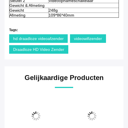
Sleutel 2
Videoopnameschakelaar
Gewicht & Afmeting
Gewicht
248g
Afmeting
109*86*40mm
Tags:
hd draadloze videoafzender
videowifizender
Draadloze HD Video Zender
Gelijkaardige Producten