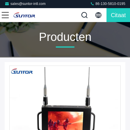
sales@suntor-intl.com
86-130-5810-0195
Citaat
Producten