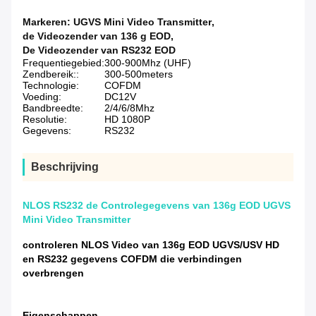
Markeren:
UGVS Mini Video Transmitter
,
de Videozender van 136 g EOD
,
De Videozender van RS232 EOD
Frequentiegebied:
300-900Mhz (UHF)
Zendbereik::
300-500meters
Technologie:
COFDM
Voeding:
DC12V
Bandbreedte:
2/4/6/8Mhz
Resolutie:
HD 1080P
Gegevens:
RS232
Beschrijving
NLOS RS232 de Controlegegevens van 136g EOD UGVS
Mini Video Transmitter
controleren NLOS Video van 136g EOD UGVS/USV HD
en RS232 gegevens COFDM die verbindingen
overbrengen
Eigenschappen