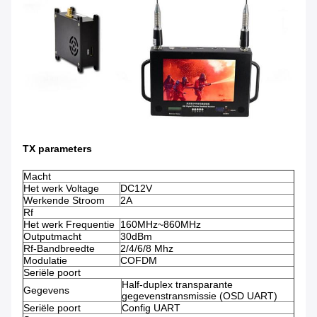
TX parameters
Macht
Het werk Voltage
DC12V
Werkende Stroom
2A
Rf
Het werk Frequentie
160MHz~860MHz
Outputmacht
30dBm
Rf-Bandbreedte
2/4/6/8 Mhz
Modulatie
COFDM
Seriële poort
Half-duplex transparante
Gegevens
gegevenstransmissie (OSD UART)
Seriële poort
Config UART