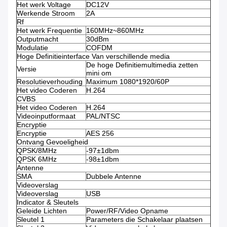
Het werk Voltage
DC12V
Werkende Stroom
2A
Rf
Het werk Frequentie
160MHz~860MHz
Outputmacht
30dBm
Modulatie
COFDM
Hoge Definitieinterface Van verschillende media
De hoge Definitiemultimedia zetten
Versie
mini om
Resolutieverhouding
Maximum 1080*1920/60P
Het video Coderen
H.264
CVBS
Het video Coderen
H.264
Videoinputformaat
PAL/NTSC
Encryptie
Encryptie
AES 256
Ontvang Gevoeligheid
QPSK/8MHz
-97±1dbm
QPSK 6MHz
-98±1dbm
Antenne
SMA
Dubbele Antenne
Videoverslag
Videoverslag
USB
Indicator & Sleutels
Geleide Lichten
Power/RF/Video Opname
Sleutel 1
Parameters die Schakelaar plaatsen