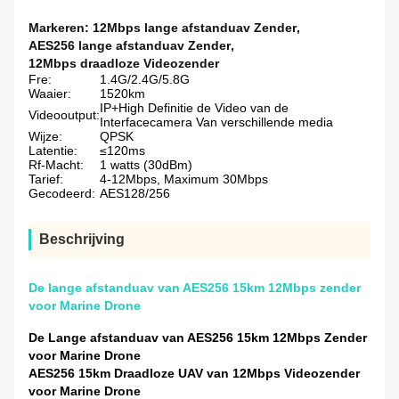
Markeren:
12Mbps lange afstanduav Zender
,
AES256 lange afstanduav Zender
,
12Mbps draadloze Videozender
Fre:
1.4G/2.4G/5.8G
Waaier:
1520km
IP+High Definitie de Video van de
Videooutput:
Interfacecamera Van verschillende media
Wijze:
QPSK
Latentie:
≤120ms
Rf-Macht:
1 watts (30dBm)
Tarief:
4-12Mbps, Maximum 30Mbps
Gecodeerd:
AES128/256
Beschrijving
De lange afstanduav van AES256 15km 12Mbps zender
voor Marine Drone
De Lange afstanduav van AES256 15km 12Mbps Zender
voor Marine Drone
AES256 15km Draadloze UAV van 12Mbps Videozender
voor Marine Drone