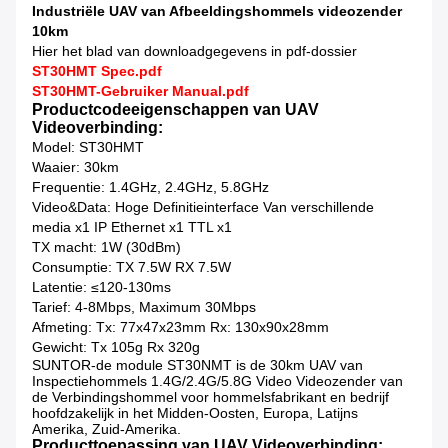
Industriële UAV van Afbeeldingshommels videozender
10km
Hier het blad van downloadgegevens in pdf-dossier
ST30HMT Spec.pdf
ST
30
HMT-
Gebruiker Manual.pdf
Productcodeeigenschappen van UAV
Videoverbinding:
Model: ST30HMT
Waaier: 30km
Frequentie: 1.4GHz, 2.4GHz, 5.8GHz
Video&Data: Hoge Definitieinterface Van verschillende
media x1 IP Ethernet x1 TTL x1
TX macht: 1W (30dBm)
Consumptie: TX 7.5W RX 7.5W
Latentie: ≤120-130ms
Tarief: 4-8Mbps, Maximum 30Mbps
Afmeting: Tx: 77x47x23mm Rx: 130x90x28mm
Gewicht: Tx 105g Rx 320g
SUNTOR-de module ST30NMT is de 30km UAV van
Inspectiehommels 1.4G/2.4G/5.8G Video Videozender van
de Verbindingshommel voor hommelsfabrikant en bedrijf
hoofdzakelijk in het Midden-Oosten, Europa, Latijns
Amerika, Zuid-Amerika.
Producttoepassing van UAV Videoverbinding: