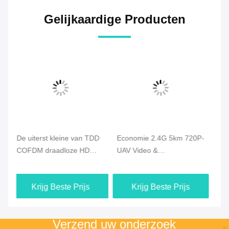
Gelijkaardige Producten
D
Economie 2.4G 5km 720P-
C50HPT 40-70km Mavlink
C
UAV Video &
2.4GHz COFDM UAV
vi
Duplexgegevens van de
Video Transmitter Ultra
CO
Hommel de Videozender
langeafstand UP/Downlink
ge
Krijg Beste Prijs
Krijg Beste Prijs
HDMI - verbinding
vi
Verzend uw onderzoek