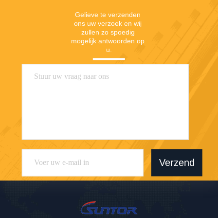
Gelieve te verzenden 
ons uw verzoek en wij 
zullen zo spoedig 
mogelijk antwoorden op 
u.
Verzend