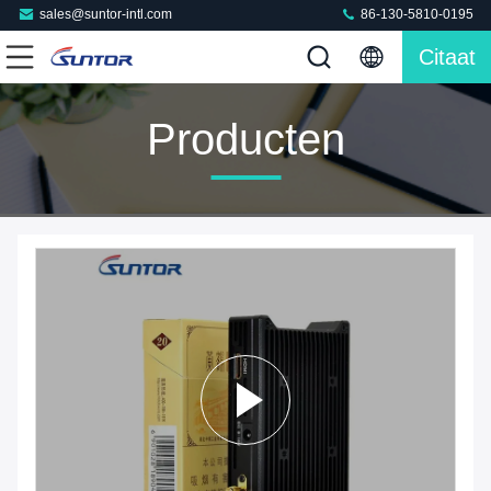
sales@suntor-intl.com
86-130-5810-0195
Citaat
Producten