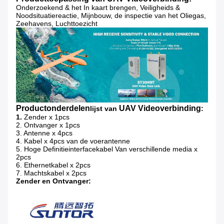
Onderzoekend & het In kaart brengen, Veiligheids &
Noodsituatiereactie, Mijnbouw, de inspectie van het Oliegas,
Zeehavens, Luchttoezicht
Productonderdelen
UAV Videoverbinding
lijst van
:
1.
Zender x 1pcs
2. Ontvanger x 1pcs
3. Antenne x 4pcs
4. Kabel x 4pcs van de voerantenne
5. Hoge Definitieinterfacekabel Van verschillende media x
2pcs
6. Ethernetkabel x 2pcs
7. Machtskabel x 2pcs
Zender en Ontvanger: