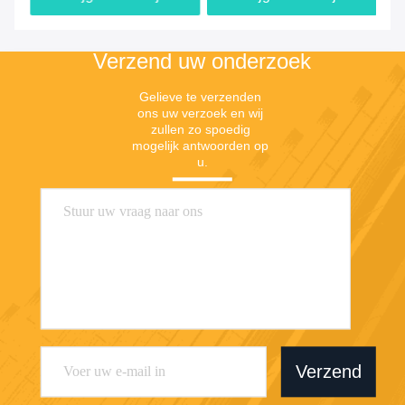
connectiviteit
Verzend uw onderzoek
Gelieve te verzenden 
ons uw verzoek en wij 
zullen zo spoedig 
mogelijk antwoorden op 
u.
Verzend