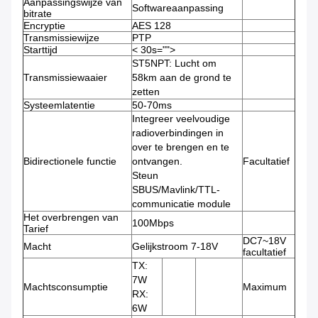
Aanpassingswijze van
Softwareaanpassing
bitrate
Encryptie
AES 128
Transmissiewijze
PTP
Starttijd
< 30s="">
ST5NPT: Lucht om
Transmissiewaaier
58km aan de grond te
zetten
Systeemlatentie
50-70ms
Integreer veelvoudige
radioverbindingen in
over te brengen en te
Bidirectionele functie
ontvangen.
Facultatief
Steun
SBUS/Mavlink/TTL-
communicatie module
Het overbrengen van
100Mbps
Tarief
DC7~18V
Macht
Gelijkstroom 7-18V
facultatief
TX:
7W
Machtsconsumptie
Maximum
RX:
6W