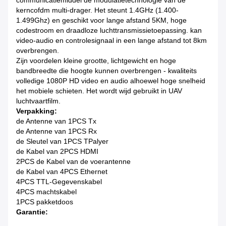
communicatiemiddel de modulatietechnologie van de
kerncofdm multi-drager. Het steunt 1.4GHz (
1.400-
1.499Ghz
) en geschikt voor lange afstand 5KM, hoge
codestroom en draadloze luchttransmissietoepassing. kan
video-audio en controlesignaal in een lange afstand tot 8km
overbrengen.
Zijn voordelen kleine grootte, lichtgewicht en hoge
bandbreedte die hoogte kunnen overbrengen - kwaliteits
volledige 1080P HD video en audio alhoewel hoge snelheid
het mobiele schieten. Het wordt wijd gebruikt in UAV
luchtvaartfilm.
Verpakking:
de Antenne van 1PCS Tx
de Antenne van 1PCS Rx
de Sleutel van 1PCS TPalyer
de Kabel van 2PCS HDMI
2PCS de Kabel van de voerantenne
de Kabel van 4PCS Ethernet
4PCS TTL-Gegevenskabel
4PCS machtskabel
1PCS pakketdoos
Garantie: