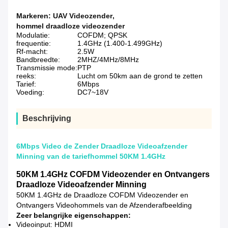
Markeren:
UAV Videozender
,
hommel draadloze videozender
Modulatie:
COFDM; QPSK
frequentie:
1.4GHz (1.400-1.499GHz)
Rf-macht:
2.5W
Bandbreedte:
2MHZ/4MHz/8MHz
Transmissie mode:
PTP
reeks:
Lucht om 50km aan de grond te zetten
Tarief:
6Mbps
Voeding:
DC7~18V
Beschrijving
6Mbps Video de Zender Draadloze Videoafzender
Minning van de tariefhommel 50KM 1.4GHz
50KM 1.4GHz COFDM Videozender en Ontvangers
Draadloze Videoafzender Minning
50KM 1.4GHz de Draadloze COFDM Videozender en
Ontvangers Videohommels van de Afzenderafbeelding
Zeer belangrijke eigenschappen:
Videoinput: HDMI