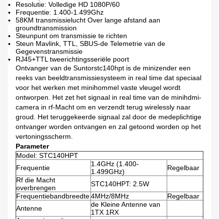
Resolutie: Volledige HD 1080P/60
Frequentie: 1.400-1.499Ghz
58KM transmissielucht Over lange afstand aan
groundtransmission
Steunpunt om transmissie te richten
Steun Mavlink, TTL, SBUS-de
Telemetrie
van
de
Gegevens
transmissie
RJ45+TTL tweerichtingsseriële poort
Ontvanger van de Suntorstc140hpt is de minizender een
reeks van beeldtransmissiesysteem in real time dat speciaal
voor het werken met minihommel vaste vleugel wordt
ontworpen. Het zet het signaal in real time van de minihdmi-
camera in rf-Macht om en verzendt terug wirelessly naar
groud. Het teruggekeerde signaal zal door de medeplichtige
ontvanger worden ontvangen en zal getoond worden op het
vertoningsscherm.
Parameter
Model: STC140HPT
1.4GHz (1.400-
Frequentie
Regelbaar
1.499GHz)
Rf die Macht
STC140HPT: 2.5W
overbrengen
Frequentiebandbreedte
4MHz/8MHz
Regelbaar
de Kleine Antenne van
Antenne
1TX 1RX