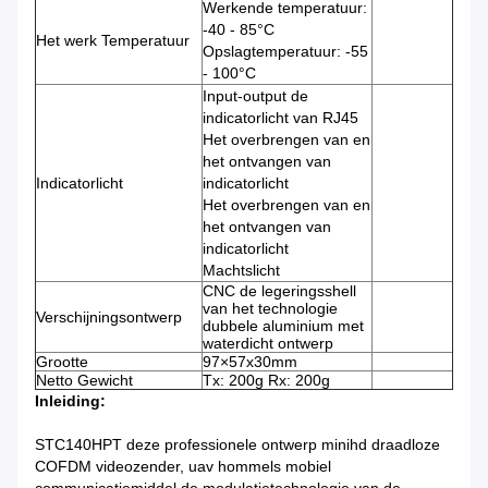
Werkende temperatuur:
-40 - 85°C
Het werk Temperatuur
Opslagtemperatuur: -55
- 100°C
Input-output de
indicatorlicht van RJ45
Het overbrengen van en
het ontvangen van
Indicatorlicht
indicatorlicht
Het overbrengen van en
het ontvangen van
indicatorlicht
Machtslicht
CNC de legeringsshell
van het technologie
Verschijningsontwerp
dubbele aluminium met
waterdicht ontwerp
Grootte
97×57x30mm
Netto Gewicht
Tx: 200g Rx: 200g
Inleiding:
STC140HPT deze professionele ontwerp minihd draadloze
COFDM videozender, uav hommels mobiel