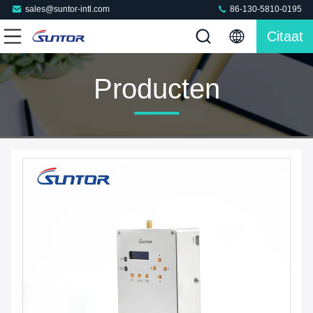
sales@suntor-intl.com
86-130-5810-0195
Citaat
Producten