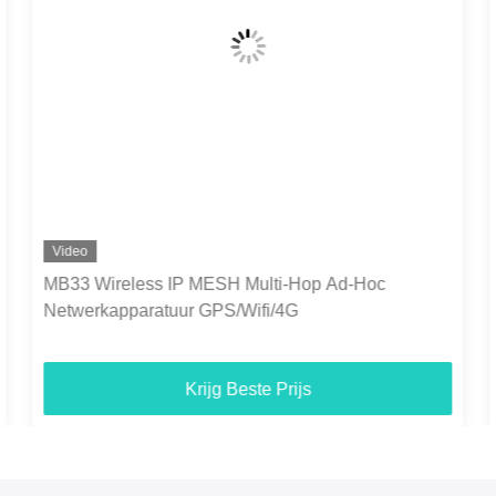
Video
MB33 10 km verborgen veilige strakke rugzak
COFDM digitale draadloze video-audio-zender met
batterij
Krijg Beste Prijs