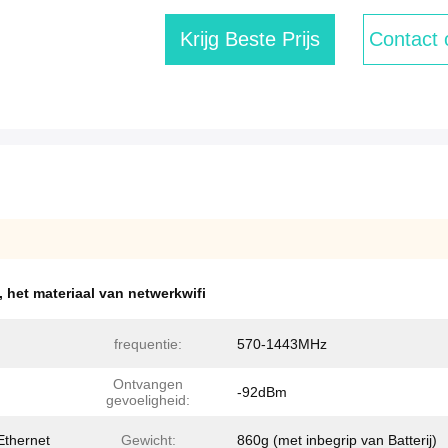
Krijg Beste Prijs
Contact
,
het materiaal van netwerkwifi
frequentie:
570-1443MHz
Ontvangen
-92dBm
gevoeligheid:
Ethernet
Gewicht:
860g (met inbegrip van Batterij)