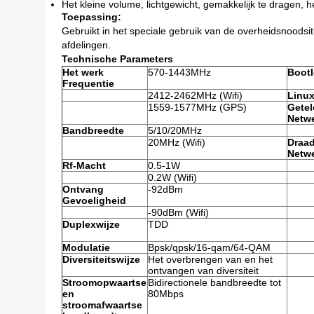
Het kleine volume, lichtgewicht, gemakkelijk te dragen, 
Toepassing:
Gebruikt in het speciale gebruik van de overheidsnoodsitu
afdelingen.
Technische Parameters
Het werk
570-1443MHz
Bootl
Frequentie
2412-2462MHz (Wifi)
Linu
1559-1577MHz (GPS)
Getel
Netw
Bandbreedte
5/10/20MHz
20MHz (Wifi)
Draa
Netw
Rf-Macht
0.5-1W
0.2W (Wifi)
Ontvang
-92dBm
Gevoeligheid
-90dBm (Wifi)
Duplexwijze
TDD
Modulatie
Bpsk/qpsk/16-qam/64-QAM
Diversiteitswijze
Het overbrengen van en het
ontvangen van diversiteit
Stroomopwaartse
Bidirectionele bandbreedte tot
en
80Mbps
stroomafwaartse