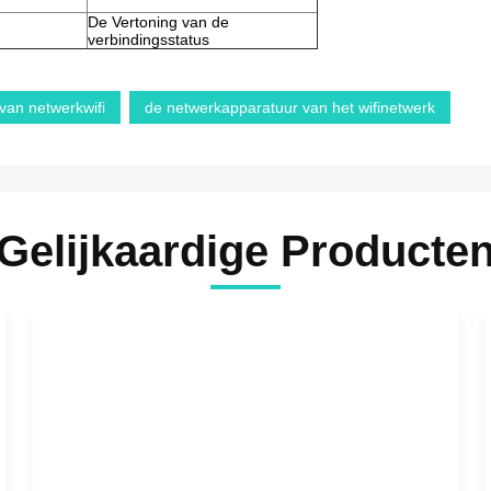
De Vertoning van de
verbindingsstatus
 van netwerkwifi
de netwerkapparatuur van het wifinetwerk
Gelijkaardige Producte