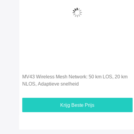
Video
km
MB33 Wireless IP MESH Multi-Hop Ad-Hoc
Netwerkapparatuur GPS/Wifi/4G
Krijg Beste Prijs