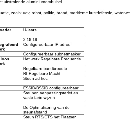
het uitstralende aluminiumomhulsel.
atie, zoals: uav, robot, politie, brand, maritieme kustdefensie, waterw
oader
U-laars
x
3.18.19
egrafeerd
Configureerbaar IP-adres
erk
Configureerbaar subnetmasker
dloos
Het werk Regelbare Frequentie
erk
Regelbare bandbreedte
Rf-Regelbare Macht
Steun ad hoc
ESSID/BSSID configureerbaar
Steunen aanpassingstarief en
vaste tariefwijzen
De Optimalisering van de
steunafstand
Steun RTS/CTS het Plaatsen