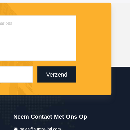
Verzend
Neem Contact Met Ons Op
sales@suntor-intl.com