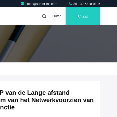
sales@suntor-intl.com
86-130-5810-0195
Citaat
Dutch
P van de Lange afstand
em van het Netwerkvoorzien van
nctie