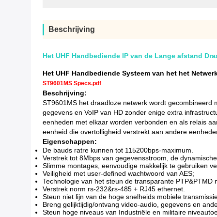
Beschrijving
Het UHF Handbediende IP van de Lange afstand Dra
Het UHF Handbediende Systeem van het het Netwerk
ST9601MS Specs.pdf
Beschrijving:
ST9601MS het draadloze netwerk wordt gecombineerd me
gegevens en VoIP van HD zonder enige extra infrastructu
eenheden met elkaar worden verbonden en als relais aan 
eenheid die overtolligheid verstrekt aan andere eenhede
Eigenschappen:
De bauds ratre kunnen tot 115200bps-maximum.
Verstrek tot 8Mbps van gegevensstroom, de dynamische a
Slimme montages, eenvoudige makkelijk te gebruiken ver
Veiligheid met user-defined wachtwoord van AES;
Technologie van het steun de transparante PTP&PTMD 
Verstrek norm rs-232&rs-485 + RJ45 ethernet.
Steun niet lijn van de hoge snelheids mobiele transmissie
Breng gelijktijdig/ontvang video-audio, gegevens en and
Steun hoge niveaus van Industriële en militaire niveaut