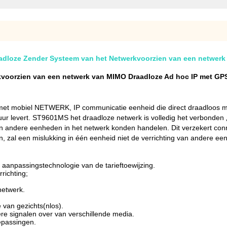
adloze Zender Systeem van het Netwerkvoorzien van een netwerk
voorzien van een netwerk van MIMO Draadloze Ad hoc IP met GP
t mobiel NETWERK, IP communicatie eenheid die direct draadloos mo
ur levert. ST9601MS het draadloze netwerk is volledig het verbonden „Z
andere eenheden in het netwerk konden handelen. Dit verzekert connect
n, zal een mislukking in één eenheid niet de verrichting van andere e
anpassingstechnologie van de tarieftoewijzing.
richting;
netwerk.
 van gezichts(nlos).
ere signalen over van verschillende media.
oepassingen.