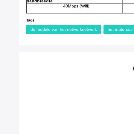
bandbreedte
40Mbps (Wifi)
Tags:
de module van het netwerknetwerk
het materiaal