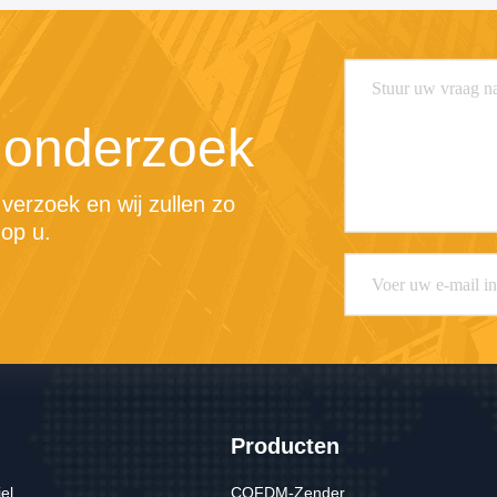
 onderzoek
erzoek en wij zullen zo 
op u.
Producten
iel
COFDM-Zender