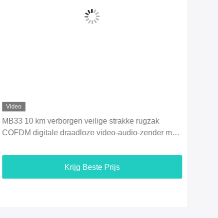
Video
Vid
MB33 Rugzak Mesh Radio, Beidou Navigatie, Wi-Fi
MU3
dekking
Com
Krijg Beste Prijs