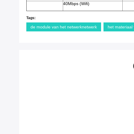
40Mbps (Wifi)
Tags:
de module van het netwerknetwerk
het materiaal