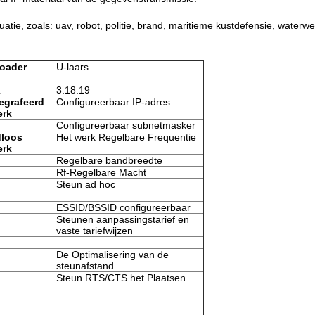
atie, zoals: uav, robot, politie, brand, maritieme kustdefensie, waterw
oader
U-laars
x
3.18.19
egrafeerd
Configureerbaar IP-adres
erk
Configureerbaar subnetmasker
dloos
Het werk Regelbare Frequentie
erk
Regelbare bandbreedte
Rf-Regelbare Macht
Steun ad hoc
ESSID/BSSID configureerbaar
Steunen aanpassingstarief en
vaste tariefwijzen
De Optimalisering van de
steunafstand
Steun RTS/CTS het Plaatsen