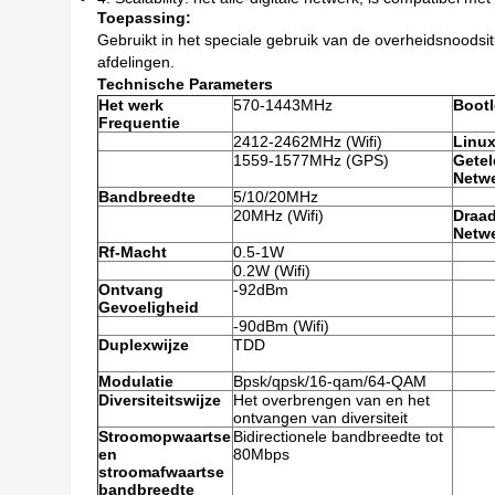
Toepassing:
Gebruikt in het speciale gebruik van de overheidsnoodsitu
afdelingen.
Technische Parameters
Het werk
570-1443MHz
Bootl
Frequentie
2412-2462MHz (Wifi)
Linu
1559-1577MHz (GPS)
Getel
Netw
Bandbreedte
5/10/20MHz
20MHz (Wifi)
Draa
Netw
Rf-Macht
0.5-1W
0.2W (Wifi)
Ontvang
-92dBm
Gevoeligheid
-90dBm (Wifi)
Duplexwijze
TDD
Modulatie
Bpsk/qpsk/16-qam/64-QAM
Diversiteitswijze
Het overbrengen van en het
ontvangen van diversiteit
Stroomopwaartse
Bidirectionele bandbreedte tot
en
80Mbps
stroomafwaartse
bandbreedte