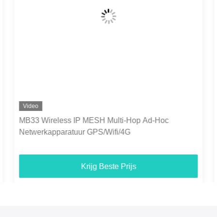
Video
MB33 10 km verborgen veilige strakke rugzak
COFDM digitale draadloze video-audio-zender met
batterij
Krijg Beste Prijs