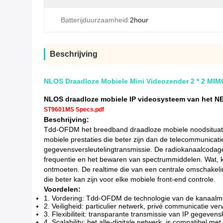
Batterijduurzaamheid:
2hour
Beschrijving
NLOS Draadloze Mobiele Mini Videozender 2 * 2 MI
NLOS draadloze mobiele IP videosysteem van het 
ST9601MS Specs.pdf
Beschrijving:
Tdd-OFDM het breedband draadloze mobiele noodsituatie c
mobiele prestaties die beter zijn dan de telecommunicati
gegevensversleutelingtransmissie. De radiokanaalcodage 
frequentie en het bewaren van spectrummiddelen. Wat, kan
ontmoeten. De realtime die van een centrale omschakelin
die beter kan zijn voor elke mobiele front-end controle.
Voordelen:
1. Vordering: Tdd-OFDM de technologie van de kanaalmodu
2.
Veiligheid: particulier netwerk, privé communicatie ve
3.
Flexibiliteit: transparante transmissie van IP gegeve
4.
Scalability: het alle-digitale netwerk, is compatibel m