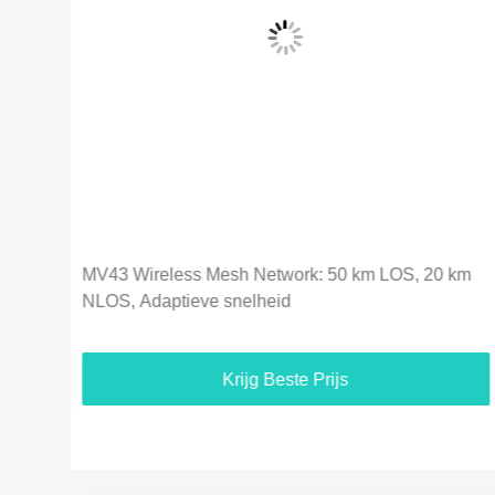
Video
km
MB33 Wireless IP MESH Multi-Hop Ad-Hoc
Netwerkapparatuur GPS/Wifi/4G
Krijg Beste Prijs