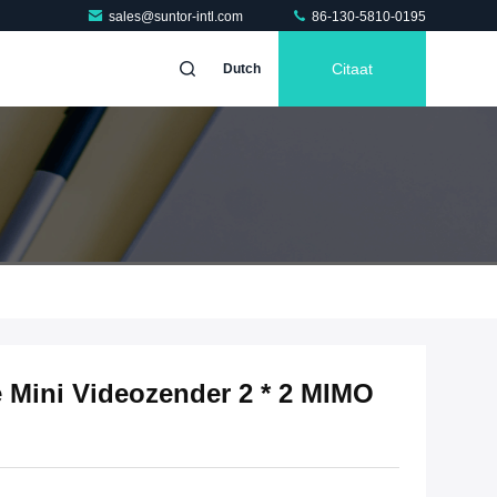
sales@suntor-intl.com
86-130-5810-0195
Citaat
Dutch
 Mini Videozender 2 * 2 MIMO