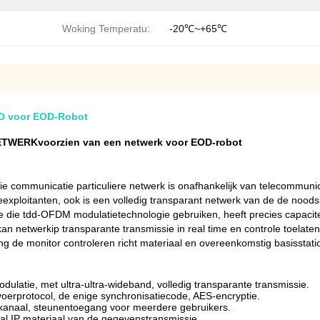
Woking Temperatu:
-20℃~+65℃
MO voor EOD-Robot
NETWERKvoorzien van een netwerk voor EOD-robot
ommunicatie particuliere netwerk is onafhankelijk van telecommunicatie
eexploitanten, ook is een volledig transparant netwerk van de de noodsi
die tdd-OFDM modulatietechnologie gebruiken, heeft precies capaciteit
 netwerkip transparante transmissie in real time en controle toelaten
g de monitor controleren richt materiaal en overeenkomstig basisstatio
latie, met ultra-ultra-wideband, volledig transparante transmissie.
rvoerprotocol, de enige synchronisatiecode, AES-encryptie.
nskanaal, steunentoegang voor meerdere gebruikers.
et al IP materiaal van de gegevenstransmissie.