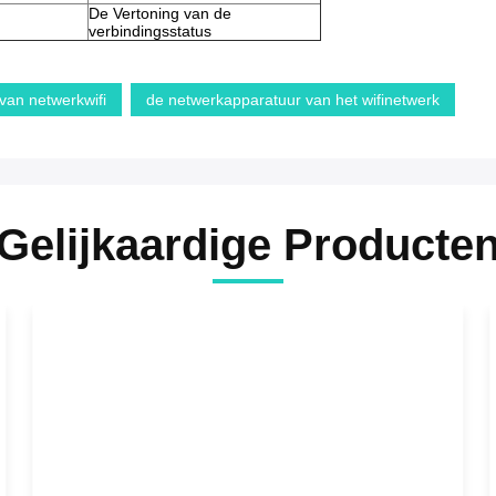
De Vertoning van de
verbindingsstatus
 van netwerkwifi
de netwerkapparatuur van het wifinetwerk
Gelijkaardige Producte