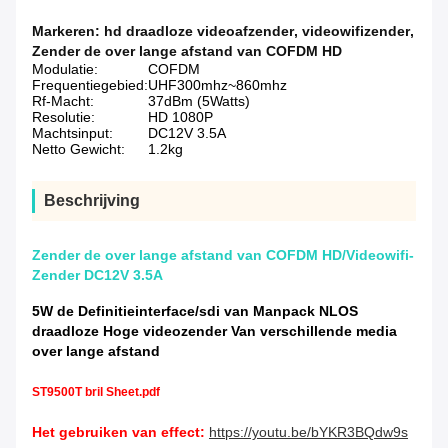
Markeren:
hd draadloze videoafzender
,
videowifizender
,
Zender de over lange afstand van COFDM HD
Modulatie:
COFDM
Frequentiegebied:
UHF300mhz~860mhz
Rf-Macht:
37dBm (5Watts)
Resolutie:
HD 1080P
Machtsinput:
DC12V 3.5A
Netto Gewicht:
1.2kg
Beschrijving
Zender de over lange afstand van COFDM HD/Videowifi-
Zender DC12V 3.5A
5W de Definitieinterface/sdi van Manpack NLOS
draadloze Hoge videozender Van verschillende media
over lange afstand
ST9500T bril Sheet.pdf
Het gebruiken van effect:
https://youtu.be/bYKR3BQdw9s