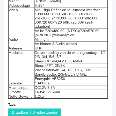
Macht
37dBm (5Watts)
Videocodage
H.264
Video
Mini High Definition Multimedia Interface:
1080 60P/1080 50P/1080 30P/1080
25P/1080 24P/1080 60I/1080 50I/1080
30I/720 60P/720 50P/720 30P (zelf-
adaption)
AV in: 720x480 60I (NTSC)/720x576 50I
(VRIEND) (zelf-adaption)
Audio
Minihdm
AV binnen & Audio binnen
Antenne
UHF
Modulatie
De verhouding van de windingscodage: 1/2,
2/3, 3/4, 5/6, 7/8
Steun QPSK/QAM16/QAM64
Steun IFFT: 2K/8K
Wacht Interval: 1/4, 1/8, 1/16, 1/32
Bandbreedte: 2/3/4/5/6/7/8 Mhz
Encryptie: AES256
Latentie
40-80ms
Machtsinput
DC12V 3.5A
Grootte
140*45*215mm
Netto Gewicht
1.2kg
Tags:
Draadloos HD-video zender