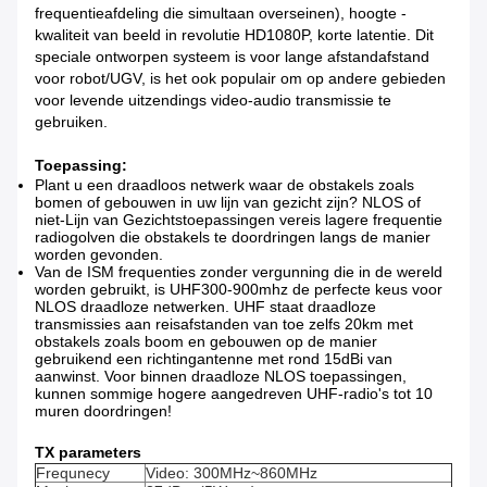
frequentieafdeling die simultaan overseinen), hoogte -
kwaliteit van beeld in revolutie HD1080P, korte latentie. Dit
speciale ontworpen systeem is voor lange afstandafstand
voor robot/UGV, is het ook populair om op andere gebieden
voor levende uitzendings video-audio transmissie te
gebruiken.
Toepassing:
Plant u een draadloos netwerk waar de obstakels zoals
bomen of gebouwen in uw lijn van gezicht zijn? NLOS of
niet-Lijn van Gezichtstoepassingen vereis lagere frequentie
radiogolven die obstakels te doordringen langs de manier
worden gevonden.
Van de ISM frequenties zonder vergunning die in de wereld
worden gebruikt, is UHF300-900mhz de perfecte keus voor
NLOS draadloze netwerken. UHF staat draadloze
transmissies aan reisafstanden van toe zelfs 20km met
obstakels zoals boom en gebouwen op de manier
gebruikend een richtingantenne met rond 15dBi van
aanwinst. Voor binnen draadloze NLOS toepassingen,
kunnen sommige hogere aangedreven UHF-radio's tot 10
muren doordringen!
TX parameters
Frequnecy
Video: 300MHz~860MHz