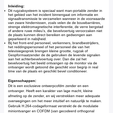
Inleiding:
Dit rugzaksysteem is speciaal want man-portable zender in
het gebied van het incident binnengaat om informatie en
signaaltransmissie te verzamelen wanneer in de voorwaarde
van zware hindernissen, zoals velen de de bouwbarrières,
strenge elektromagnetische interferentie, de verre bergstad
of andere ruwe milieu's, die bevelvoertuig veroorzaken niet
de plaats kunnen direct bereiken en gedwongen aan
geparkeerd in nabijheid.
Bij het front-end personeel, verkenners, brandbestrijders,
het reddingspersoneel of het personeel die van het
televisiegesprek brengen kleine grootte, rugzak of
Gespformaatzender de de gebruiken de levende signalen
aan het achterbevelvoertuig over. Dan die zal het
bevelvoertuig het beeld ontvangen op de monitor via de
ontvanger wordt getoond die geschikt voor begrip in real
time van de plaats en geschikt bevel conditioneer.
Eigenschappen:
Dit is een exclusieve ontwerpcofdm zender en een
ontvanger. Heeft een karakter van lage macht, kleine
afmeting op de zender, en wij verstrekken meer adequate
overwegingen om het meer intuïtief en natuurlijk te maken.
Gebruik H.264-codageformaat verstrekt de de modulatie
miniontvanger en COFDM (van gecodeerd orthogonal