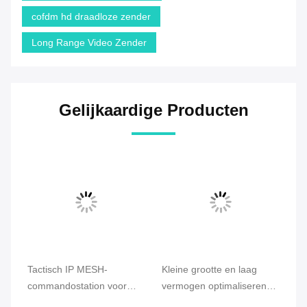
cofdm hd draadloze zender
Long Range Video Zender
Gelijkaardige Producten
t
Tactisch IP MESH-
Kleine grootte en laag
CO
ne
commandostation voor
vermogen optimaliseren
Me
nood- en
drone mesh radio met
Ra