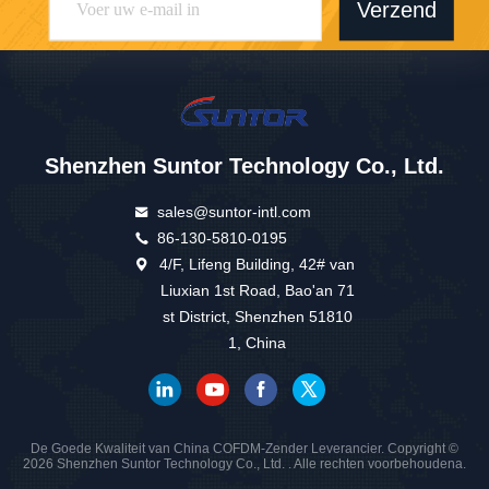
Verzend
Shenzhen Suntor Technology Co., Ltd.
sales@suntor-intl.com
86-130-5810-0195
4/F, Lifeng Building, 42# van
Liuxian 1st Road, Bao'an 71
st District, Shenzhen 51810
1, China
De Goede Kwaliteit van China COFDM-Zender Leverancier. Copyright ©
2026 Shenzhen Suntor Technology Co., Ltd. . Alle rechten voorbehoudena.