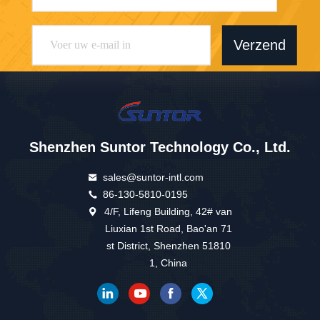
Verzend
Shenzhen Suntor Technology Co., Ltd.
sales@suntor-intl.com
86-130-5810-0195
4/F, Lifeng Building, 42# van
Liuxian 1st Road, Bao'an 71
st District, Shenzhen 51810
1, China