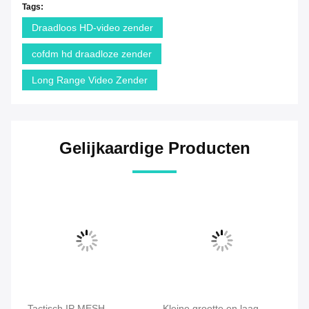
Tags:
Draadloos HD-video zender
cofdm hd draadloze zender
Long Range Video Zender
Gelijkaardige Producten
t
Tactisch IP MESH-
Kleine grootte en laag
CO