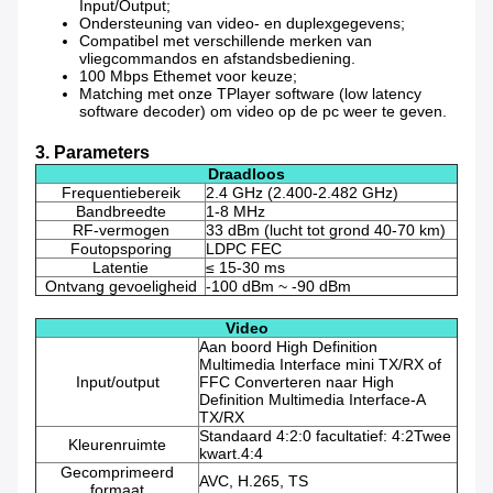
Input/Output;
Ondersteuning van video- en duplexgegevens;
Compatibel met verschillende merken van
vliegcommandos en afstandsbediening.
100 Mbps Ethemet voor keuze;
Matching met onze TPlayer software (low latency
software decoder) om video op de pc weer te geven.
3. Parameters
Draadloos
Frequentiebereik
2.4 GHz (2.400-2.482 GHz)
Bandbreedte
1-8 MHz
RF-vermogen
33 dBm (lucht tot grond 40-70 km)
Foutopsporing
LDPC FEC
Latentie
≤ 15-30 ms
Ontvang gevoeligheid
-100 dBm ~ -90 dBm
Video
Aan boord High Definition
Multimedia Interface mini TX/RX of
Input/output
FFC Converteren naar High
Definition Multimedia Interface-A
TX/RX
Standaard 4:2:0 facultatief: 4:2Twee
Kleurenruimte
kwart.4:4
Gecomprimeerd
AVC, H.265, TS
formaat