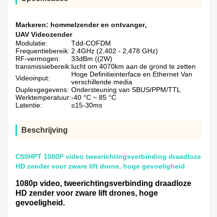
Markeren:
hommelzender en ontvanger
,
UAV Videozender
Modulatie:
Tdd-COFDM
Frequentiebereik:
2.4GHz (2,402 - 2,478 GHz)
RF-vermogen:
33dBm ((2W)
transmissiebereik:
lucht om 4070km aan de grond te zetten
Hoge Definitieinterface en Ethernet Van
Videoinput:
verschillende media
Duplexgegevens:
Ondersteuning van SBUS/PPM/TTL
Werktemperatuur:
-40 °C ~ 85 °C
Latentie:
≤15-30ms
Beschrijving
C50HPT 1080P video tweerichtingsverbinding draadloze
HD zender voor zware lift drone, hoge gevoeligheid
1080p video, tweerichtingsverbinding draadloze
HD zender voor zware lift drones, hoge
gevoeligheid.