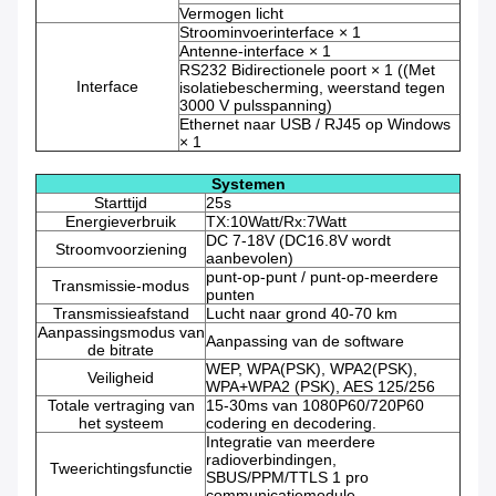
Vermogen licht
Stroominvoerinterface × 1
Antenne-interface × 1
RS232 Bidirectionele poort × 1 ((Met
Interface
isolatiebescherming, weerstand tegen
3000 V pulsspanning)
Ethernet naar USB / RJ45 op Windows
× 1
Systemen
Starttijd
25s
Energieverbruik
TX:10Watt/Rx:7Watt
DC 7-18V (DC16.8V wordt
Stroomvoorziening
aanbevolen)
punt-op-punt / punt-op-meerdere
Transmissie-modus
punten
Transmissieafstand
Lucht naar grond 40-70 km
Aanpassingsmodus van
Aanpassing van de software
de bitrate
WEP, WPA(PSK), WPA2(PSK),
Veiligheid
WPA+WPA2 (PSK), AES 125/256
Totale vertraging van
15-30ms van 1080P60/720P60
het systeem
codering en decodering.
Integratie van meerdere
radioverbindingen,
Tweerichtingsfunctie
SBUS/PPM/TTLS 1 pro
communicatiemodule.