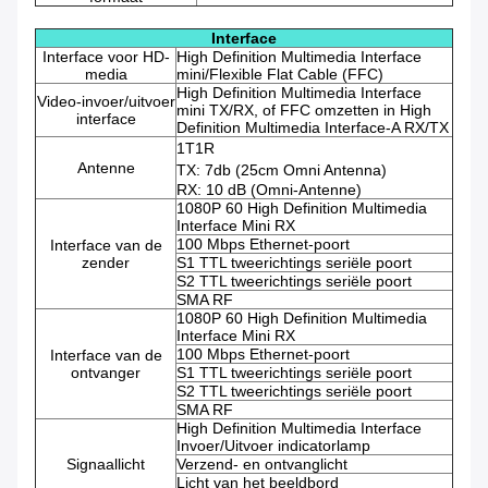
Interface
Interface voor HD-
High Definition Multimedia Interface
media
mini/Flexible Flat Cable (FFC)
High Definition Multimedia Interface
Video-invoer/uitvoer
mini TX/RX, of FFC omzetten in High
interface
Definition Multimedia Interface-A RX/TX
1T1R
Antenne
TX: 7db (25cm Omni Antenna)
RX: 10 dB (Omni-Antenne)
1080P 60 High Definition Multimedia
Interface Mini RX
100 Mbps Ethernet-poort
Interface van de
zender
S1 TTL tweerichtings seriële poort
S2 TTL tweerichtings seriële poort
SMA RF
1080P 60 High Definition Multimedia
Interface Mini RX
100 Mbps Ethernet-poort
Interface van de
ontvanger
S1 TTL tweerichtings seriële poort
S2 TTL tweerichtings seriële poort
SMA RF
High Definition Multimedia Interface
Invoer/Uitvoer indicatorlamp
Signaallicht
Verzend- en ontvanglicht
Licht van het beeldbord