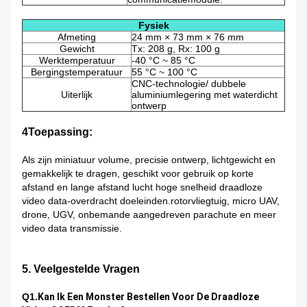
Fysiek
Afmeting
24 mm × 73 mm × 76 mm
Gewicht
Tx: 208 g, Rx: 100 g
Werktemperatuur
-40 °C ~ 85 °C
Bergingstemperatuur
55 °C ~ 100 °C
CNC-technologie/ dubbele
Uiterlijk
aluminiumlegering met waterdicht
ontwerp
4Toepassing:
Als zijn miniatuur volume, precisie ontwerp, lichtgewicht en
gemakkelijk te dragen, geschikt voor gebruik op korte
afstand en lange afstand lucht hoge snelheid draadloze
video data-overdracht doeleinden.rotorvliegtuig, micro UAV,
drone, UGV, onbemande aangedreven parachute en meer
video data transmissie.
5. Veelgestelde Vragen
Q1.
Kan Ik Een Monster Bestellen Voor De Draadloze