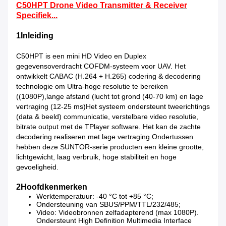
C50HPT Drone Video Transmitter & Receiver
Specifiek...
1Inleiding
C50HPT is een mini HD Video en Duplex
gegevensoverdracht COFDM-systeem voor UAV. Het
ontwikkelt CABAC (H.264 + H.265) codering & decodering
technologie om Ultra-hoge resolutie te bereiken
((1080P),lange afstand (lucht tot grond (40-70 km) en lage
vertraging (12-25 ms)Het systeem ondersteunt tweerichtings
(data & beeld) communicatie, verstelbare video resolutie,
bitrate output met de TPlayer software. Het kan de zachte
decodering realiseren met lage vertraging.Ondertussen
hebben deze SUNTOR-serie producten een kleine grootte,
lichtgewicht, laag verbruik, hoge stabiliteit en hoge
gevoeligheid.
2Hoofdkenmerken
Werktemperatuur: -40 °C tot +85 °C;
Ondersteuning van SBUS/PPM/TTL/232/485;
Video: Videobronnen zelfadapterend (max 1080P).
Ondersteunt High Definition Multimedia Interface