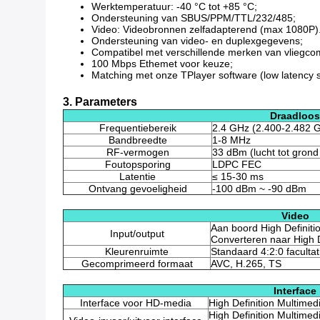
Werktemperatuur: -40 °C tot +85 °C;
Ondersteuning van SBUS/PPM/TTL/232/485;
Video: Videobronnen zelfadapterend (max 1080P). 
Ondersteuning van video- en duplexgegevens;
Compatibel met verschillende merken van vliegc
100 Mbps Ethemet voor keuze;
Matching met onze TPlayer software (low latency 
3. Parameters
Draadloos
Frequentiebereik
2.4 GHz (2.400-2.482 
Bandbreedte
1-8 MHz
RF-vermogen
33 dBm (lucht tot gron
Foutopsporing
LDPC FEC
Latentie
≤ 15-30 ms
Ontvang gevoeligheid
-100 dBm ~ -90 dBm
Video
Aan boord High Definiti
Input/output
Converteren naar High D
Kleurenruimte
Standaard 4:2:0 facultat
Gecomprimeerd formaat
AVC, H.265, TS
Interface
Interface voor HD-media
High Definition Multimed
High Definition Multimed