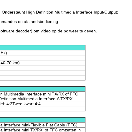
Ondersteunt High Definition Multimedia Interface Input/Output;
ommandos en afstandsbediening.
software decoder) om video op de pc weer te geven.
GHz)
d 40-70 km)
on Multimedia Interface mini TX/RX of FFC
efinition Multimedia Interface-A TX/RX
ief: 4:2Twee kwart.4:4
ia Interface mini/Flexible Flat Cable (FFC)
ia Interface mini TX/RX, of FFC omzetten in