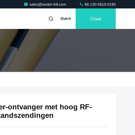
sales@suntor-intl.com
86-130-5810-0195
Citaat
Dutch
r-ontvanger met hoog RF-
tandszendingen