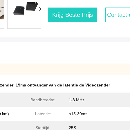
Krijg Beste Prijs
Contact
ozender
,
15ms ontvanger van de latentie de Videozender
Bandbreedte:
1-8 MHz
0 km)
Latentie:
≤15-30ms
Starttijd:
25S