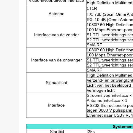
Video-invoer/uitvoer interface
High Definition Multimed
1T1R
Antenne
TX: 7db (25cm Omni An
RX: 10 dB (Omni-Antenn
1080P 60 High Definition
100 Mbps Ethernet-poor
Interface van de zender
S1 TTL tweerichtings ser
S2 TTL tweerichtings ser
SMA RF
1080P 60 High Definition
100 Mbps Ethernet-poor
Interface van de ontvanger
S1 TTL tweerichtings ser
S2 TTL tweerichtings ser
SMA RF
High Definition Multimed
Verzend- en ontvanglich
Signaallicht
Licht van het beeldbord
Vermogen licht
Stroominvoerinterface ×
Antenne-interface × 1
Interface
RS232 Bidirectionele poo
tegen 3000 V pulsspann
Ethernet naar USB / RJ
Systemen
Starttijd
25s