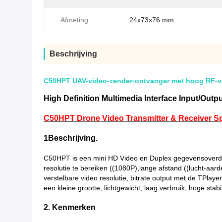
Afmeting:
24x73x76 mm
Beschrijving
C50HPT UAV-video-zender-ontvanger met hoog RF-v
High Definition Multimedia Interface Input/Out
C50HPT Drone Video Transmitter & Receiver Spe
1Beschrijving.
C50HPT is een mini HD Video en Duplex gegevensoverd
resolutie te bereiken ((1080P),lange afstand ((lucht-aa
verstelbare video resolutie, bitrate output met de TPl
een kleine grootte, lichtgewicht, laag verbruik, hoge stabi
2. Kenmerken