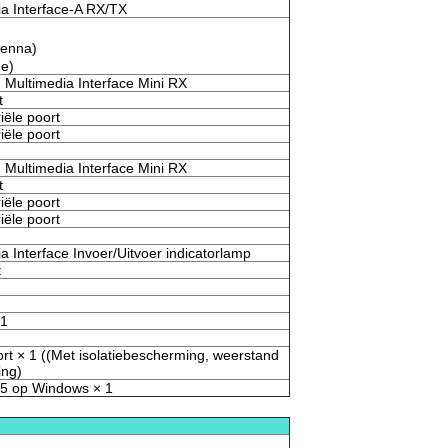
ia Interface-A RX/TX
tenna)
e)
 Multimedia Interface Mini RX
t
iële poort
iële poort
 Multimedia Interface Mini RX
t
iële poort
iële poort
ia Interface Invoer/Uitvoer indicatorlamp
t
 1
rt × 1 ((Met isolatiebescherming, weerstand
ing)
45 op Windows × 1