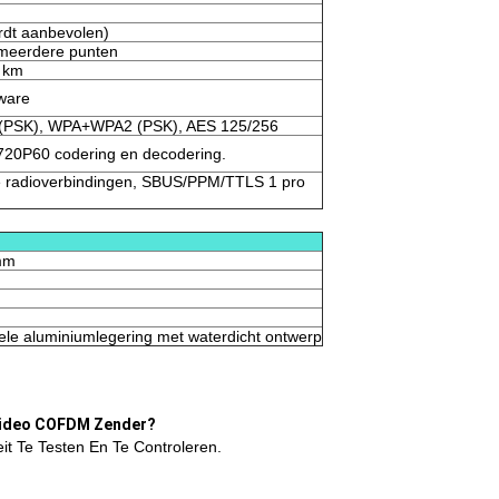
dt aanbevolen)
-meerdere punten
0 km
ware
PSK), WPA+WPA2 (PSK), AES 125/256
20P60 codering en decodering.
e radioverbindingen, SBUS/PPM/TTLS 1 pro
mm
le aluminiumlegering met waterdicht ontwerp
 Video COFDM Zender?
t Te Testen En Te Controleren.