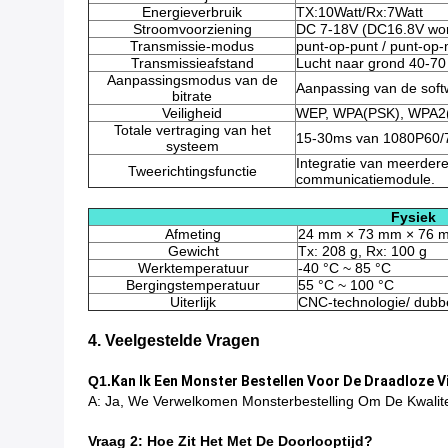
Energieverbruik
TX:10Watt/Rx:7Watt
Stroomvoorziening
DC 7-18V (DC16.8V wor
Transmissie-modus
punt-op-punt / punt-op
Transmissieafstand
Lucht naar grond 40-7
Aanpassingsmodus van de
Aanpassing van de soft
bitrate
Veiligheid
WEP, WPA(PSK), WPA2(
Totale vertraging van het
15-30ms van 1080P60/7
systeem
Integratie van meerder
Tweerichtingsfunctie
communicatiemodule.
Fysiek
Afmeting
24 mm × 73 mm × 76 
Gewicht
Tx: 208 g, Rx: 100 g
Werktemperatuur
-40 °C ~ 85 °C
Bergingstemperatuur
55 °C ~ 100 °C
Uiterlijk
CNC-technologie/ dubbe
4. Veelgestelde Vragen
Q1.
Kan Ik Een Monster Bestellen Voor De Draadloze
A: Ja, We Verwelkomen Monsterbestelling Om De Kwalitei
Vraag 2: Hoe Zit Het Met De Doorlooptijd?