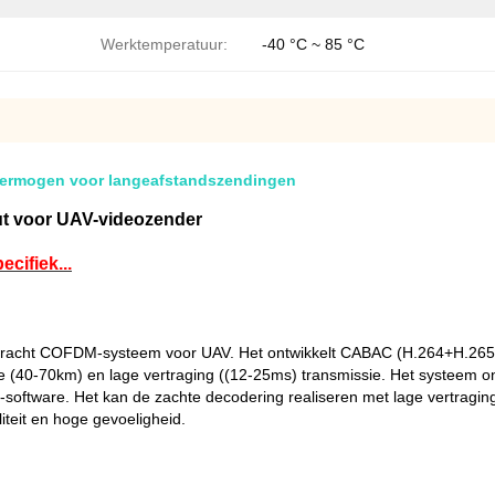
Werktemperatuur:
-40 °C ~ 85 °C
ermogen voor langeafstandszendingen
put voor UAV-videozender
cifiek...
racht COFDM-systeem voor UAV. Het ontwikkelt CABAC (H.264+H.265) 
rde (40-70km) en lage vertraging ((12-25ms) transmissie. Het systeem 
ayer-software. Het kan de zachte decodering realiseren met lage vert
liteit en hoge gevoeligheid.