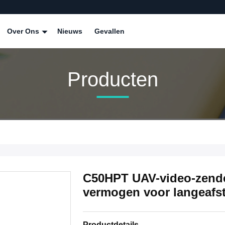
Over Ons
Nieuws
Gevallen
Producten
C50HPT UAV-video-zende
vermogen voor langeafs
Productdetails