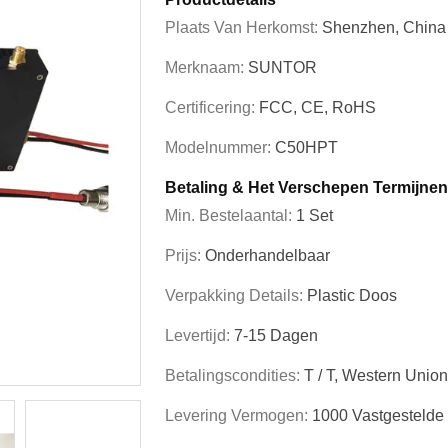
Plaats Van Herkomst:
Shenzhen, China
Merknaam:
SUNTOR
Certificering:
FCC, CE, RoHS
Modelnummer:
C50HPT
Betaling & Het Verschepen Termijnen
Min. Bestelaantal:
1 Set
Prijs:
Onderhandelbaar
Verpakking Details:
Plastic Doos
Levertijd:
7-15 Dagen
Betalingscondities:
T / T, Western Unio
Levering Vermogen:
1000 Vastgesteld